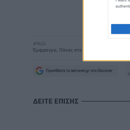
authenti
#TAGS
Έμφραγμα
,
Πόνος στο στήθος - μασταλγία
Προσθέστε το iatronet.gr στο Discover
s
ΔΕΙΤΕ ΕΠΙΣΗΣ