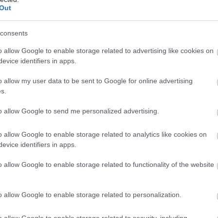
ύπτουμε μόνο μετά, με ηλεκτροκαρδιογράφημα.
Out
δράσετε γρήγορα αν πιστεύετε ότι παθαίνετε
consents
 Ζητήστε αμέσως βοήθεια, και μην περιμένετε να
τα συμπτώματα θα υποχωρήσουν από μόνα τους. Όσο
o allow Google to enable storage related to advertising like cookies on
α μεταφερθείτε στο νοσοκομείο, τόσο περισσότερες
evice identifiers in apps.
ιθανότητες οι γιατροί να ελαχιστοποιήσουν την ζημιά.
o allow my user data to be sent to Google for online advertising
s.
έστε το iatronet.gr στο Discover
to allow Google to send me personalized advertising.
υγείας σήμερα
o allow Google to enable storage related to analytics like cookies on
η των αποζημιώσεων των Στρατιωτικών Ιατρών μετά
evice identifiers in apps.
 του ΙΣΑ
o allow Google to enable storage related to functionality of the website
μετατραυματικού στρες: Ουσία της ιατρικής
μειώνει τους εφιάλτες
o allow Google to enable storage related to personalization.
σάνδρας: Αίρεται η απαγόρευση για τη χρήση του
 Σίβηρη
o allow Google to enable storage related to security, including