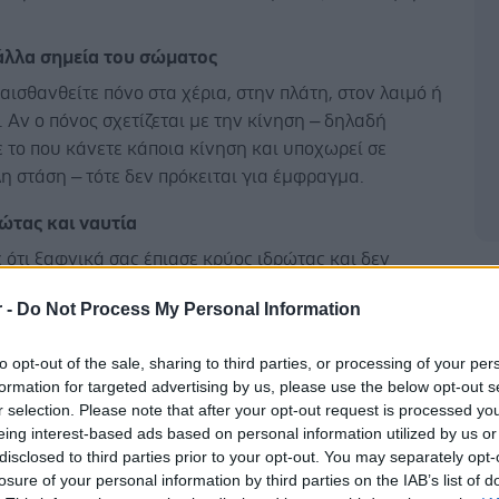
άλλα σημεία του σώματος
αισθανθείτε πόνο στα χέρια, στην πλάτη, στον λαιμό ή
. Αν ο πόνος σχετίζεται με την κίνηση – δηλαδή
ε το που κάνετε κάποια κίνηση και υποχωρεί σε
η στάση – τότε δεν πρόκειται για έμφραγμα.
ώτας και ναυτία
 ότι ξαφνικά σας έπιασε κρύος ιδρώτας και δεν
Δ
α καταλάβετε γιατί, μπορεί να είναι έμφραγμα. Άλλα
r -
Do Not Process My Personal Information
ναι η υπερβολική ναυτία, αλλά και τα συμπτώματα
ως το χλώμιασμα.
to opt-out of the sale, sharing to third parties, or processing of your per
formation for targeted advertising by us, please use the below opt-out s
α στις γυναίκες
r selection. Please note that after your opt-out request is processed y
ες βιώνουν διαφορετικά συμπτώματα σε περίπτωση
eing interest-based ads based on personal information utilized by us or
ς σε σχέση με τους άντρες. Συγκεκριμένα, είναι πιο
disclosed to third parties prior to your opt-out. You may separately opt-
losure of your personal information by third parties on the IAB’s list of
νιώσουν έντονο πόνο, αλλά μπορεί να εμφανιστεί