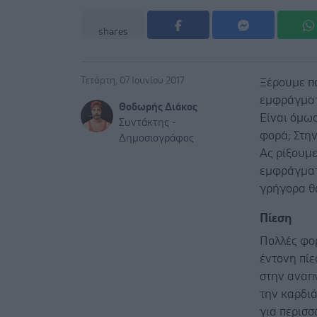
shares
Τετάρτη, 07 Ιουνίου 2017
Ξέρουμε πο
εμφράγματο
Θοδωρής Διάκος
Είναι όμως
Συντάκτης -
φορά; Στην
Δημοσιογράφος
Ας ρίξουμε
εμφράγματο
γρήγορα θ
Πίεση
Πολλές φορ
έντονη πίε
στην αναπν
την καρδιά
για περισσ