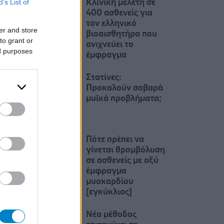
B’s List of
Κλινική μελέτη σε
400 ασθενείς για
τον ελληνικό
er and store
βιοαισθητήρα που
to grant or
ανιχνεύει το
ed purposes
έμφραγμα
Στατίνες:
Προκαλούν σοβαρά
μυϊκά προβλήματα;
Πότε πρέπει να
γίνεται θρομβόλυση
σε ασθενείς με οξύ
έμφραγμα
μυοκαρδίου
[εγκύκλιος]
Νέα μέθοδος