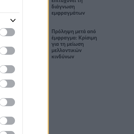
επιταχύνει τη
διάγνωση
εμφραγμάτων
Πρόληψη μετά από
έμφραγμα: Κρίσιμη
για τη μείωση
μελλοντικών
κινδύνων