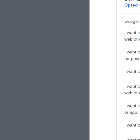
τα ανακαλ
Opted 
Πρέπει να 
Google 
έμφραγμα.
δείτε αν 
I want t
πιο γρήγορ
web or d
είναι οι π
I want t
purpose
Προσθ
I want 
Ειδήσεις 
I want t
Διευθέτησ
web or d
από αίτημα
I want t
Διαταραχή 
or app.
κάνναβης 
I want t
Δήμος Κασ
νερού στη
I want t