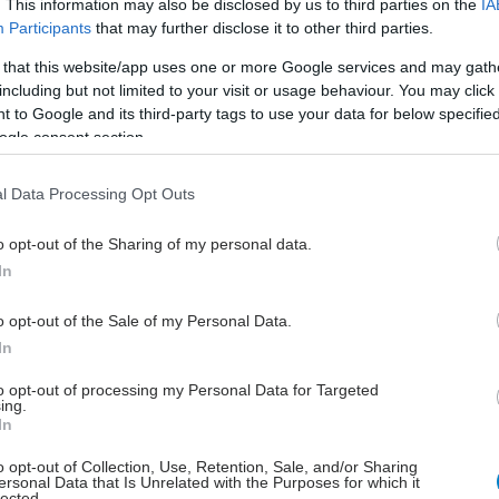
. This information may also be disclosed by us to third parties on the
IA
έντονη κόπωση, πόνος στα άκρα, εμετός, ακόμα και
Participants
that may further disclose it to other third parties.
ς.
 that this website/app uses one or more Google services and may gath
including but not limited to your visit or usage behaviour. You may click 
 to Google and its third-party tags to use your data for below specifi
ogle consent section.
ώσεις που υπάρχει προηγούμενο…
l Data Processing Opt Outs
α θυμηθείτε αν έχετε ξανασυναντήσει αυτό το
 Στις περισσότερες περιπτώσεις εμφράγματος σε
o opt-out of the Sharing of my personal data.
 έχει υποστεί ξανά κάποιο, τα συμπτώματα δεν
In
σημαντικά. Αυτό μπορεί να σας βοηθήσει πολύ,
συμπτώματα μπορεί να διαφέρουν από ασθενή σε
o opt-out of the Sale of my Personal Data.
In
ύμπτωμα
to opt-out of processing my Personal Data for Targeted
ing.
χεδόν εμφράγματα που καταγράφονται δεν έχουν
In
μπτώματα ή έχουν συμπτώματα τόσο διακριτικά, που
o opt-out of Collection, Use, Retention, Sale, and/or Sharing
ατο να τα συνειδητοποιήσουμε εκείνη τη στιγμή, και
ersonal Data that Is Unrelated with the Purposes for which it
lected.