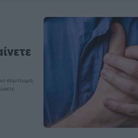
αίνετε
μένο σύμπτωμα,
δώσετε