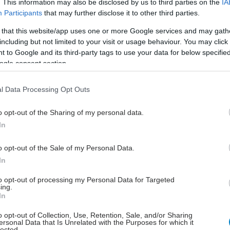
. This information may also be disclosed by us to third parties on the
IA
έκφραση ARGO ERGO SUM η οποία θα μπορούσε να
Participants
that may further disclose it to other third parties.
στα ελληνικά ως ‘δημιουργώ άρα υπάρχω και
 that this website/app uses one or more Google services and may gath
α ζω’ σε αντιπαράθεση με το καρτεσιανό στερεότυπο
including but not limited to your visit or usage behaviour. You may click 
GO SUM δηλαδή το ‘σκέπτομαι άρα υπάρχω’.
 to Google and its third-party tags to use your data for below specifi
ogle consent section.
νή άποψη είναι υπαίτια για την αφύσικη διαίρεση
σώματος και έχει αποτελέσει πρόβλημα στην ολιστική
l Data Processing Opt Outs
ιση πολλών κατηγοριών ασθενών στη σύγχρονη
ι θεραπείες μέσω τέχνης δεν καταργούν ούτε
o opt-out of the Sharing of my personal data.
ούν την κλασική ιατρική αντιμετώπιση αλλά
In
ουν την τρέχουσα ιατρική πράξη και
ζονται από την αντιμετώπιση του ασθενή ως
o opt-out of the Sale of my Personal Data.
συνολικά’ και όχι ως ‘νοσήματος’ μόνον.
In
ειοι αλλά και οι Πλάτωνας, Αριστοτέλης, Ιπποκράτης
to opt-out of processing my Personal Data for Targeted
ing.
τον θεραπευτικό ρόλο της μουσικής. Σε πολλά από τα
In
ους προτείνουν διάφορους ήχους και μουσικές
o opt-out of Collection, Use, Retention, Sale, and/or Sharing
νάλογα με την ψυχική διάθεση την οποία θέλει κανείς
ersonal Data that Is Unrelated with the Purposes for which it
ργήσει.
lected.