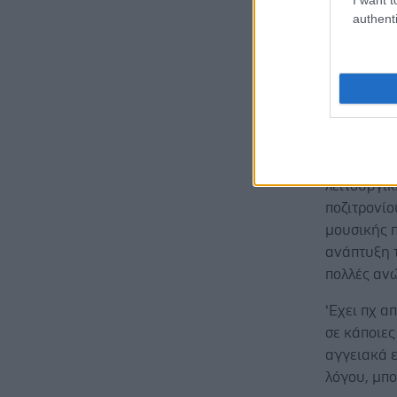
authenti
αδρεναλίνη
και οι Ρωμ
διασκέδαση
υποχρεωτικ
την αστρον
Οι σύγχρον
λειτουργι
ποζιτρονίο
μουσικής π
ανάπτυξη 
πολλές αν
‘Εχει πχ α
σε κάποιες
αγγειακά ε
λόγου, μπο