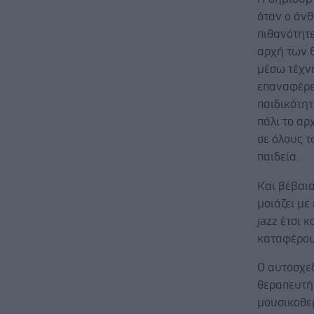
όταν ο άνθ
πιθανότητε
αρχή των 
μέσω τέχν
επαναφέρε
παιδικότητ
πάλι το αρ
σε όλους 
παιδεία.
Και βέβαια
μοιάζει με
jazz έτσι 
καταφέρου
Ο αυτοσχε
θεραπευτή 
μουσικοθερ