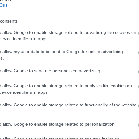
Out
οι αρχαίοι ρυθμοί σχετίζονται άμεσα με το θυμικό και
ή κίνηση και θα μπορούσε να τούς διαιρέσει καφενός
consents
 χαλαρούς οι οποίοι σχετίζονται συνήθως με την
o allow Google to enable storage related to advertising like cookies on
γνωση κειμένων ή απαγγελία ποιητικών στίχων (πχ
evice identifiers in apps.
δακτυλικό εξάμετρο ή δάκτυλος) και αφετέρου σε
χετιζόμενους με γρήγορες κινήσεις, συνήθως
o allow my user data to be sent to Google for online advertising
s.
 και περισσότερο διονυσιακού χαρακτήρα.
to allow Google to send me personalized advertising.
α τα οποία προκύπτουν από τις αρχαίες ελληνικές
πιβεβαιώνονται σήμερα από σύγχρονες κλινικές
o allow Google to enable storage related to analytics like cookies on
ελέτες οι οποίες δείχνουν ότι η ακρόαση κατάλληλα
evice identifiers in apps.
ς μουσικής μπορεί όχι μόνο να επιδράσει στη διάθεση
αίσθημα αλλά μπορεί ακόμη και να μεταβάλει επίπεδα
o allow Google to enable storage related to functionality of the website
το αίμα που σχετίζονται με αισθήματα άγχους, φόβου
λ.
o allow Google to enable storage related to personalization.
o allow Google to enable storage related to security, including