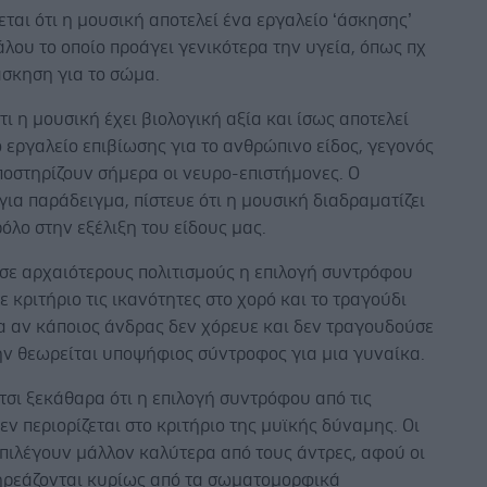
ται ότι η μουσική αποτελεί ένα εργαλείο ‘άσκησης’
λου το οποίο προάγει γενικότερα την υγεία, όπως πχ
άσκηση για το σώμα.
τι η μουσική έχει βιολογική αξία και ίσως αποτελεί
 εργαλείο επιβίωσης για το ανθρώπινο είδος, γεγονός
ποστηρίζουν σήμερα οι νευρο-επιστήμονες. Ο
για παράδειγμα, πίστευε ότι η μουσική διαδραματίζει
όλο στην εξέλιξη του είδους μας.
 σε αρχαιότερους πολιτισμούς η επιλογή συντρόφου
ε κριτήριο τις ικανότητες στο χορό και το τραγούδι
α αν κάποιος άνδρας δεν χόρευε και δεν τραγουδούσε
ην θεωρείται υποψήφιος σύντροφος για μια γυναίκα.
τσι ξεκάθαρα ότι η επιλογή συντρόφου από τις
εν περιορίζεται στο κριτήριο της μυϊκής δύναμης. Οι
πιλέγουν μάλλον καλύτερα από τους άντρες, αφού οι
ηρεάζονται κυρίως από τα σωματομορφικά