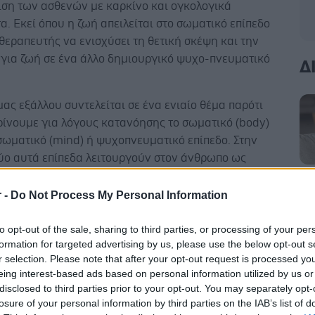
ιση των ασθενών με καρκίνο και ογκολογικά
. Εκεί όπου η ζωή απειλείται στο σωματικό επίπεδο
 θεραπευτής να ενισχύσει τη θετική σκέψη και την
 για ζωή σε ένα άλλο δημιουργικό ψυχο-πνευματικό
Δ
ας εξάλλου συντελείται σε ένα ενιαίο θέμα παρότι
ρίνουμε για λόγους κατανόησης το σωματικό (body)
σωματικό (mind) ή ψυχοπνευματικό επίπεδο. Στην
δύο αυτά επίπεδα λειτουργούν στον άνθρωπο ως
ούντα δοχεία.
r -
Do Not Process My Personal Information
to opt-out of the sale, sharing to third parties, or processing of your per
formation for targeted advertising by us, please use the below opt-out s
διακεκριμένος σήμερα μουσικοθεραπευτής, ο David
r selection. Please note that after your opt-out request is processed y
το βιβλίο του με τίτλο Spirituality, Healing and
eing interest-based ads based on personal information utilized by us or
disclosed to third parties prior to your opt-out. You may separately opt-
ελληνική μτφρ. Πνευματικότητα, θεραπεία και υγεία)
losure of your personal information by third parties on the IAB’s list of
ι ότι για τη διατήρηση της υγείας του ατόμου ισχύει η