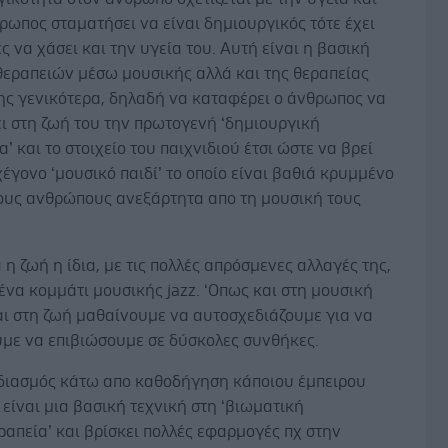
ρωπος σταματήσει να είναι δημιουργικός τότε έχει
ς να χάσει και την υγεία του. Αυτή είναι η βασική
θεραπειών μέσω μουσικής αλλά και της θεραπείας
ης γενικότερα, δηλαδή να καταφέρει ο άνθρωπος να
ι στη ζωή του την πρωτογενή ‘δημιουργική
α’ και το στοιχείο του παιχνιδιού έτσι ώστε να βρεί
χέγονο ‘μουσικό παιδί’ το οποίο είναι βαθιά κρυμμένο
τους ανθρώπους ανεξάρτητα απο τη μουσική τους
 η ζωή η ίδια, με τις πολλές απρόσμενες αλλαγές της,
 ένα κομμάτι μουσικής jazz. ‘Οπως και στη μουσική
και στη ζωή μαθαίνουμε να αυτοσχεδιάζουμε για να
με να επιβιώσουμε σε δύσκολες συνθήκες.
διασμός κάτω απο καθοδήγηση κάποιου έμπειρου
είναι μια βασική τεχνική στη ‘βιωματική
απεία’ και βρίσκει πολλές εφαρμογές πχ στην