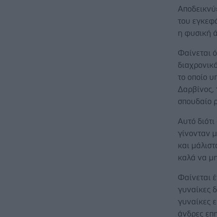
Αποδεικνύε
του εγκεφά
η φυσική 
Φαίνεται ό
διαχρονικό
το οποίο υ
Δαρβίνος, 
σπουδαίο ρ
Αυτό διότι
γίνονταν μ
και μάλιστ
καλά να μ
Φαίνεται έ
γυναίκες δ
γυναίκες ε
άνδρες επ