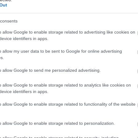
 ουσία τους τέτοιου είδους αναπτυξιακές προκλήσεις.
Out
consents
o allow Google to enable storage related to advertising like cookies on
evice identifiers in apps.
έμφαση
τελικά δίνεται στην ανάπτυξη
του εαυτού
, ο
ικός Ψυχολόγος, αντί να ενδιαφέρεται για την
o allow my user data to be sent to Google for online advertising
 συμπτωματολογίας, υιοθετεί μια πιο δυναμική
s.
 το τι μπορεί να σημαίνει η διαταραχή ή το πρόβλημα
.
to allow Google to send me personalized advertising.
ηλαδή, υπ'όψην του το σημείο στο οποίο έχει φτάσει
o allow Google to enable storage related to analytics like cookies on
έσα στον κύκλο της ζωής του, ο ψυχολόγος το βοηθάει
evice identifiers in apps.
ί στη συνέχεια της ζωής του, δουλεύοντας αυτό το
o allow Google to enable storage related to functionality of the website
- πρόκληση" μέσα στη θεραπευτική διαδικασία.
έστε το iatronet.gr στο Discover
o allow Google to enable storage related to personalization.
υγείας σήμερα
o allow Google to enable storage related to security, including