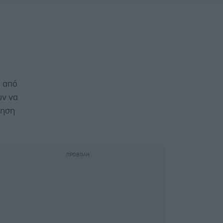
α από
υν να
θηση