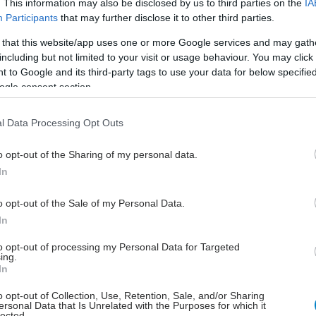
. This information may also be disclosed by us to third parties on the
IA
ζουν την εσωτερική πραγματικότητα είναι που
Participants
that may further disclose it to other third parties.
ι στον Συμβουλευτικό Ψυχολόγο να έχει προσωπική /
 that this website/app uses one or more Google services and may gath
εμπειρία, όντας ο ίδιος σε διαδικασία ψυχολογικής
including but not limited to your visit or usage behaviour. You may click 
 ως θεραπευόμενος για μεγάλο χρονικό διάστημα.
 to Google and its third-party tags to use your data for below specifi
ogle consent section.
προσανατολισμού που επιχειρεί η Συμβουλευτική
, από την ιατροκεντρική αντίληψη της διάγνωσης &
l Data Processing Opt Outs
 ατόμων με σημαντική ψυχική διαταραχή, προς μια
κή κατεύθυνση, προϋποθέτει πάνω απ'όλα σημαντικές
o opt-out of the Sharing of my personal data.
ον τρόπο που σκέφτεται ο ψυχολόγος - θεραπευτής.
In
 προβλήματα και οι κρίσεις που βιώνει ο
o opt-out of the Sale of my Personal Data.
ενος δεν γίνονται πια αντιληπτά ως ενδείξεις
In
γίας, αλλά ως "κανονιστικές (normative)" εμπειρίες,
ς τους είναι να θέσουν μια πρόκληση στην
to opt-out of processing my Personal Data for Targeted
ing.
 του ατόμου, της οικογένειας, ή της ομάδας κατά τη
In
ης εξελικτικής του / της πορείας.
o opt-out of Collection, Use, Retention, Sale, and/or Sharing
ersonal Data that Is Unrelated with the Purposes for which it
 εμπειρίες, όπως το πένθος, η ασθένεια, ο χωρισμός
lected.