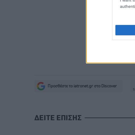
authenti
Καύσωνες 
Ο CEO της 
δολαρίων 
εφοδιασμ
Με Ιδιωτι
Ευστράτιο
Προσθέστε το iatronet.gr στο Discover
s
ΔΕΙΤΕ ΕΠΙΣΗΣ