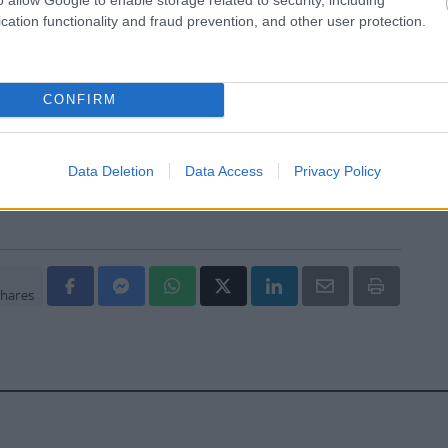
cation functionality and fraud prevention, and other user protection.
''λιώνουν'' την παραγωγή ζάχαρης στην Ευρώπη
GSK στοχεύει σε εξοικονόμηση κόστους 2,5 δισ.
από ώριμα προϊόντα, προμήθειες και αλυσίδα
CONFIRM
ού
κή Πρωτοβουλία το πρώτο φαρμακείο στον Αγιο
Data Deletion
Data Access
Privacy Policy
hares