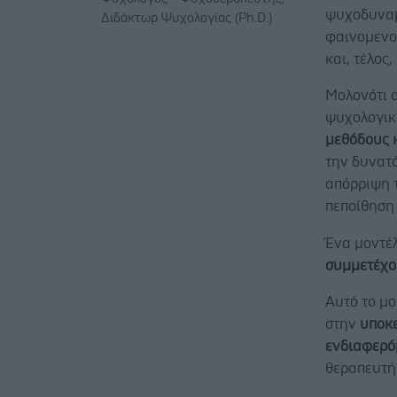
ψυχοδυναμι
Διδάκτωρ Ψυχολογίας (Ph.D.)
φαινομενολ
και, τέλος
Μολονότι 
ψυχολογικ
μεθόδους κ
την δυνατό
απόρριψη τ
πεποίθηση 
Ένα μοντέ
συμμετέχο
Αυτό το μο
στην
υποκε
ενδιαφερό
θεραπευτή"