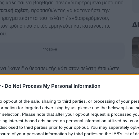
ος καλείται να βοηθήσει τον ενδιαφερόμενο μέσα από
ατική σχέση
, προσπαθώντας να κατανοήσει την
 πραγματικότητα του πελάτη / ενδιαφερόμενου,
Δ
τον τρόπο που αυτός ερμηνεύει και κατανοεί τις
του.
 να "κάνει" ο θεραπευτής κάτι στον πελάτη έτσι ώστε
απεύσει από την "αρρώστια", αντικαθίσταται από την
α "βρίσκεται μαζί" με τον ενδιαφερόμενο, ή την
r -
Do Not Process My Personal Information
ενη, με τέτοιο τρόπο ώστε να διευκολύνεις την
 του/της ανάπτυξη.
to opt-out of the sale, sharing to third parties, or processing of your per
formation for targeted advertising by us, please use the below opt-out s
για, αυτό το μοίρασμα της εσωτερικής
r selection. Please note that after your opt-out request is processed y
τητας του πελάτη επιτρέπει την ποιοτική αναβάθμιση
eing interest-based ads based on personal information utilized by us or
disclosed to third parties prior to your opt-out. You may separately opt-
ς πελάτη - συμβούλου σε σχέση θεραπευτική. Ακριβώς
losure of your personal information by third parties on the IAB’s list of
άγκη για κατανόηση των δυναμικών που συνιστούν