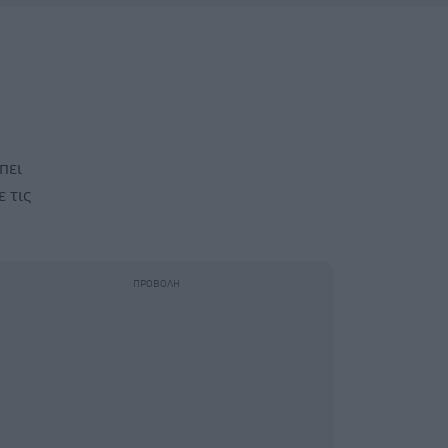
πει
 τις