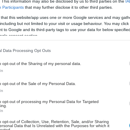
. This information may also be disclosed by us to third parties on the
IA
Η απάντηση είναι ότι μπορούμε. Χρειάζεται όμως να
Participants
that may further disclose it to other third parties.
 και να αποδεχόμαστε τον εαυτό μας πρώτα, τον
 that this website/app uses one or more Google services and may gath
μπορούμε να δούμε τις ανάγκες και τις ιδιαιτερότητες
including but not limited to your visit or usage behaviour. You may click 
όφου μας, να μπορούμε να συγχωρούμε, να μπορούμε
 to Google and its third-party tags to use your data for below specifi
ουμε από τα λάθη μας.
ogle consent section.
l Data Processing Opt Outs
o opt-out of the Sharing of my personal data.
υπάρχουν μερικοί τρόποι επίλυσης των
In
ων.
o opt-out of the Sale of my Personal Data.
ζω τον θυμό μου με επικοδομητικό τρόπο, σεβόμενος/
In
αξιοπρέπεια του άλλου. Η βίαιη και η ανεξέλεγκτη
η του θυμού έχει πάντα αρνητικές συνέπειες.
to opt-out of processing my Personal Data for Targeted
ing.
In
– Εξετάζω τον θυμό μου – Αποστασιοποιούμαι –
α βλέπω τα πράγματα μέσα από την οπτική του άλλου
o opt-out of Collection, Use, Retention, Sale, and/or Sharing
ersonal Data that Is Unrelated with the Purposes for which it
 τη γλώσσα του σώματος, την ένταση της φωνής μου,
lected.