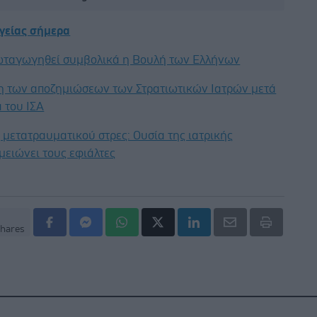
υγείας σήμερα
φωταγωγηθεί συμβολικά η Βουλή των Ελλήνων
η των αποζημιώσεων των Στρατιωτικών Ιατρών μετά
 του ΙΣΑ
μετατραυματικού στρες: Ουσία της ιατρικής
μειώνει τους εφιάλτες
hares