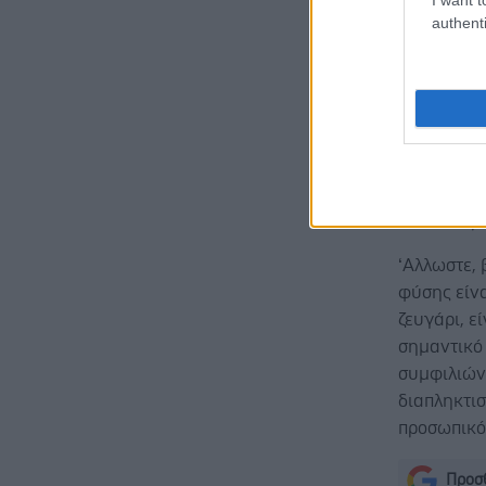
Λύνω 
authenti
Αποδέχ
της σχ
κατασ
αποτε
Αναζη
Αρχίζ
συναι
συντρό
‘Αλλωστε, 
φύσης είνα
ζευγάρι, ε
σημαντικό 
συμφιλιώνο
διαπληκτισ
προσωπικότ
Προσθ