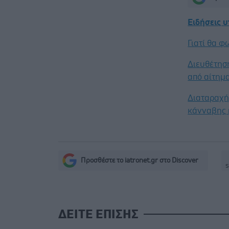
Ειδήσεις 
Γιατί θα 
Διευθέτησ
από αίτημα
Διαταραχή 
κάνναβης 
Προσθέστε το iatronet.gr στο Discover
s
ΔΕΙΤΕ ΕΠΙΣΗΣ