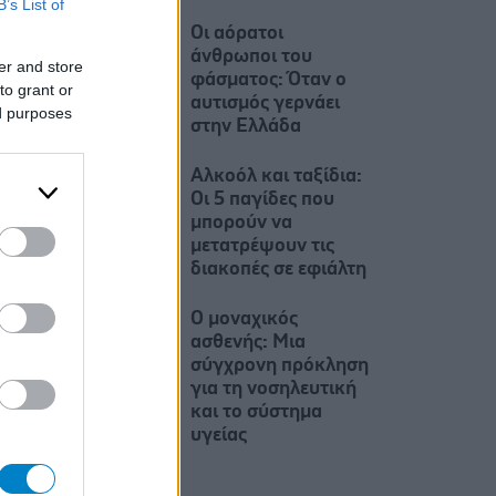
B’s List of
Οι αόρατοι
άνθρωποι του
er and store
φάσματος: Όταν ο
to grant or
αυτισμός γερνάει
ed purposes
στην Ελλάδα
Αλκοόλ και ταξίδια:
Οι 5 παγίδες που
μπορούν να
μετατρέψουν τις
διακοπές σε εφιάλτη
Ο μοναχικός
ασθενής: Μια
σύγχρονη πρόκληση
για τη νοσηλευτική
και το σύστημα
υγείας