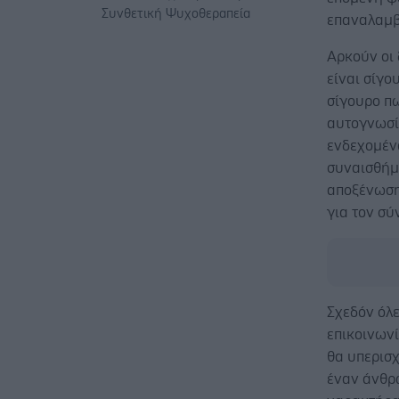
Συνθετική Ψυχοθεραπεία
επαναλαμβά
Αρκούν οι 
είναι σίγο
σίγουρο πω
αυτογνωσία
ενδεχομέν
συναισθήμ
αποξένωσης
για τον σύ
Σχεδόν όλε
επικοινωνί
θα υπερισχ
έναν άνθρω