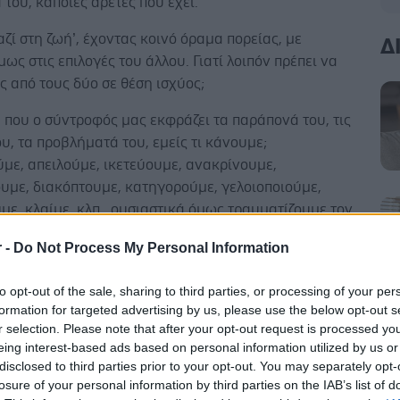
του, κάποιες αρετές που έχει.
αζί στη ζωή’, έχοντας κοινό όραμα πορείας, με
Δ
ως στις επιλογές του άλλου. Γιατί λοιπόν πρέπει να
ας από τους δύο σε θέση ισχύος;
που ο σύντροφός μας εκφράζει τα παράπονά του, τις
υ, τα προβλήματά του, εμείς τι κάνουμε;
με, απειλούμε, ικετεύουμε, ανακρίνουμε,
υμε, διακόπτουμε, κατηγορούμε, γελοιοποιούμε,
ε, κλαίμε, κλπ...ουσιαστικά όμως τραυματίζουμε τον
ας, τον εαυτό μας και την αγάπη μας.
r -
Do Not Process My Personal Information
ρίπτωση, μερίδιο ευθύνης, έχουν και οι δύο
 και όχι μόνο εκείνος που φαινομενικά άρχισε τη
to opt-out of the sale, sharing to third parties, or processing of your per
formation for targeted advertising by us, please use the below opt-out s
εν πρέπει λοιπόν να κατηγορούμε αποκλειστικά και
r selection. Please note that after your opt-out request is processed y
λλον, αλλά να είμαστε σε θέση να αναλάβουμε την
eing interest-based ads based on personal information utilized by us or
ν δικών μας πράξεων, αντιδράσεων, συμπεριφορών.
disclosed to third parties prior to your opt-out. You may separately opt-
losure of your personal information by third parties on the IAB’s list of
α μειώσουμε τις συγκρούσεις και να ζούμε πιο