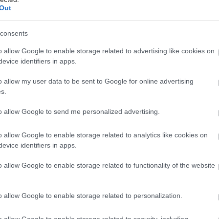
ομίες μου. Ελέγχω τις σκέψεις μου, δε λέω
Out
ες, ή ότι μου κατέβει στο μυαλό εκείνη την ώρα,
ομαι προσεχτικά τι θα πω και πώς θα το πω.
consents
o allow Google to enable storage related to advertising like cookies on
υν πει διάφοροι άνθρωποι, υπάρχουν τέσσερα
evice identifiers in apps.
που δεν μπορούμε να ανακτήσουμε:
o allow my user data to be sent to Google for online advertising
ρα αφού ριχθεί
s.
 αφού ειπωθεί
to allow Google to send me personalized advertising.
αιρία αφού χαθεί
o allow Google to enable storage related to analytics like cookies on
 χρόνο αφού περάσει
evice identifiers in apps.
ναι μεν μπορούμε να μετανιώσουμε για τη
o allow Google to enable storage related to functionality of the website
ρά μας, αλλά έχει αξία να μην την επαναλάβουμε.
ν έχει νόημα...Χάνεται η εκτίμηση, η εμπιστοσύνη, ο
o allow Google to enable storage related to personalization.
οι βασικές αξίες της σχέσης.
o allow Google to enable storage related to security, including