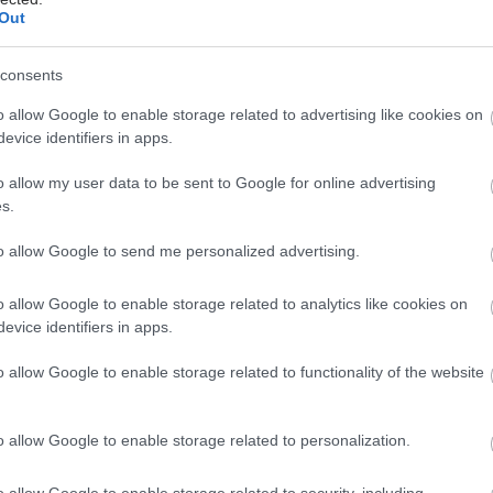
ους άλλους ανθρώπους που δείχνουν να είναι
Out
οι. Επίσης αισθάνονται ενοχή, νοσταλγία και
consents
o allow Google to enable storage related to advertising like cookies on
ση του πένθους είναι αυτή της ανάκαμψης. Το άτομο
evice identifiers in apps.
 στάδιο αρχίζει πάλι να τρώει «φυσιολογικά» και να
αρχίζει να ατενίζει το μέλλον με αισιοδοξία. Το πένθος
o allow my user data to be sent to Google for online advertising
λοκληρωθεί αλλά το άτομο έχει προσαρμοστεί στη νέα
s.
τητα και ίσως νιώθει ένοχο γιατί δεν αισθάνεται τον
to allow Google to send me personalized advertising.
ο.
 μπορούμε να αναφέρουμε :
o allow Google to enable storage related to analytics like cookies on
evice identifiers in apps.
η διαδικασία του πένθους
o allow Google to enable storage related to functionality of the website
ι άρνηση (περίοδος που κρατάει κάποιες εβδομάδες)
ρτυρία και λαχτάρα επανασύνδεσης με το άτομο που
 (επίσης κάποιες εβδομάδες)
o allow Google to enable storage related to personalization.
ισία που συνοδεύεται από σωματική και
σθηματική αναστάτωση και από κοινωνική
o allow Google to enable storage related to security, including