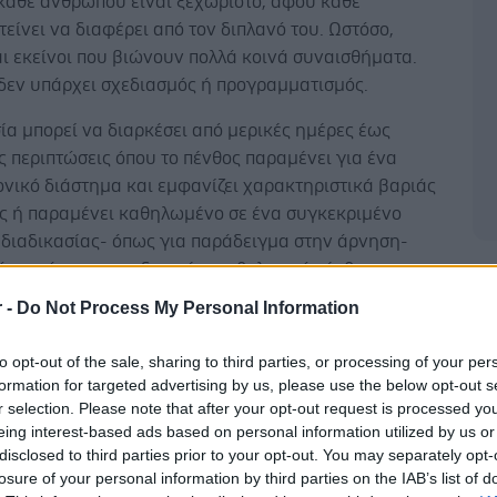
 κάθε ανθρώπου είναι ξεχωριστό, αφού κάθε
είνει να διαφέρει από τον διπλανό του. Ωστόσο,
αι εκείνοι που βιώνουν πολλά κοινά συναισθήματα.
 δεν υπάρχει σχεδιασμός ή προγραμματισμός.
ία μπορεί να διαρκέσει από μερικές ημέρες έως
ις περιπτώσεις όπου το πένθος παραμένει για ένα
νικό διάστημα και εμφανίζει χαρακτηριστικά βαριάς
ς ή παραμένει καθηλωμένο σε ένα συγκεκριμένο
 διαδικασίας- όπως για παράδειγμα στην άρνηση-
ότι το άτομο καταδεικνύει παθολογικό πένθος και
Δ
εί την παρέμβαση ενός επαγγελματία.
r -
Do Not Process My Personal Information
τώματα παθολογικού πένθους είναι τα
to opt-out of the sale, sharing to third parties, or processing of your per
ναισθήματα ενοχής, τα παράλογα συναισθήματα
formation for targeted advertising by us, please use the below opt-out s
α την απώλεια, καθώς επίσης και η εκτεταμένη
r selection. Please note that after your opt-out request is processed y
α.
eing interest-based ads based on personal information utilized by us or
disclosed to third parties prior to your opt-out. You may separately opt-
losure of your personal information by third parties on the IAB’s list of