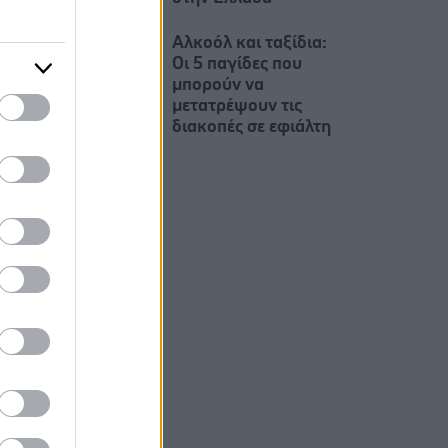
Αλκοόλ και ταξίδια:
Οι 5 παγίδες που
μπορούν να
μετατρέψουν τις
διακοπές σε εφιάλτη