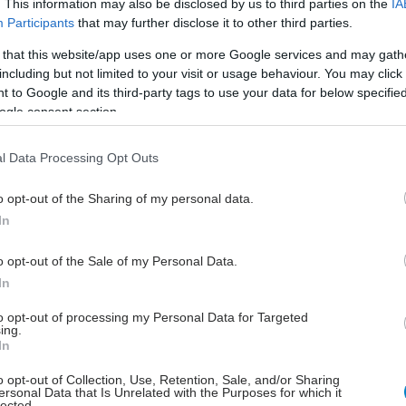
. This information may also be disclosed by us to third parties on the
IA
Participants
that may further disclose it to other third parties.
ου πένθους φαίνεται ότι ακολουθεί ορισμένα στάδια.
 that this website/app uses one or more Google services and may gath
πό αυτά ξεκινάει με το θάνατο του αγαπημένου
including but not limited to your visit or usage behaviour. You may click 
 Η φάση αυτή είναι γνωστή ως η φάση της
 to Google and its third-party tags to use your data for below specifi
 καθώς ο άνθρωπος αισθάνεται ένα σοκ και συναντά
ogle consent section.
ή αρνείται να πιστέψει το συμβάν. Άλλοι ξεσπούν
ατικά ενώ άλλοι προσπαθούν να αποκτήσουν τον
l Data Processing Opt Outs
 κατάστασης και δεν εκφράζονται. Κάποιοι ψάχνουν
o opt-out of the Sharing of my personal data.
τα αίτια που οδήγησαν στο θάνατο του αγαπημένου
In
που. Σημαντικό είναι το άτομο να εκφράσει ότι
 γιατί σε αντίθετη περίπτωση επιβαρύνει τη δική του
o opt-out of the Sale of my Personal Data.
α προσαρμογής στο πένθος.
In
 φάση ξεκινάει περίπου 3 εβδομάδες μετά το θάνατο
to opt-out of processing my Personal Data for Targeted
ί για ένα χρόνο. Η φάση αυτή είναι γνωστή ως η
ing.
In
υνειδητοποίησης της απώλειας και της
σης. Σε αυτό το στάδιο το άτομο ενοχοποιεί τον
o opt-out of Collection, Use, Retention, Sale, and/or Sharing
ersonal Data that Is Unrelated with the Purposes for which it
υ πέθανε για το θάνατό του, το Θεό που τον πήρε
lected.