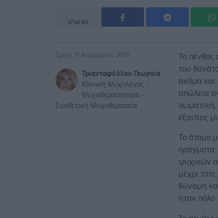
shares
Τρίτη, 11 Αυγούστου 2015
Το πένθος 
του θανάτο
Τριανταφύλλου Γεωργία
ακόμα και 
Κλινική Ψυχολόγος -
απώλεια αν
Ψυχοθεραπεύτρια -
σωματική,
Συνθετική Ψυχοθεραπεία
εξαιτίας μ
Το άτομο 
πράγματα:
ψυχικών α
μέχρι τότε
δύναμη και
ήταν πολύ 