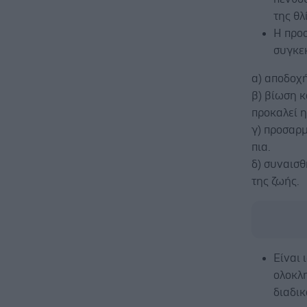
της θλ
Η προ
συγκεκ
α) αποδοχ
β) βίωση κ
προκαλεί η
γ) προσαρ
πια.
δ) συναισ
της ζωής.
Είναι 
ολοκλη
διαδικ