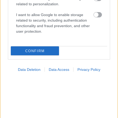
Ο καλός ύπνος μπορεί να συμβάλλει στην καλή
related to personalization.
σχολική επίδοση των εφήβων
I want to allow Google to enable storage
related to security, including authentication
functionality and fraud prevention, and other
user protection.
CONFIRM
Data Deletion
Data Access
Privacy Policy
Ο FDA ενέκρινε το πρώτο mRNA εμβόλιο γρίπης από
τη Moderna