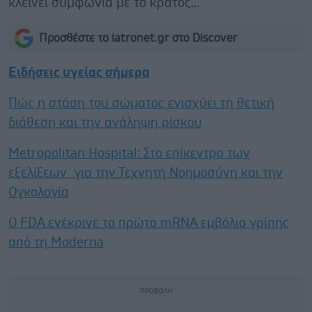
κλείνει συμφωνία με το κράτος...
Προσθέστε το iatronet.gr στο Discover
Ειδήσεις υγείας σήμερα
Πώς η στάση του σώματος ενισχύει τη θετική
διάθεση και την ανάληψη ρίσκου
Metropolitan Hospital: Στο επίκεντρο των
εξελίξεων για την Τεχνητή Νοημοσύνη και την
Ογκολογία
Ο FDA ενέκρινε το πρώτο mRNA εμβόλιο γρίπης
από τη Moderna