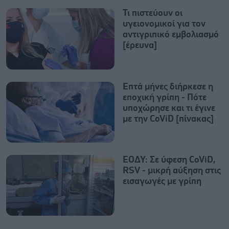
Τι πιστεύουν οι
υγειονομικοί για τον
αντιγριπικό εμβολιασμό
[έρευνα]
Επτά μήνες διήρκεσε η
εποχική γρίπη - Πότε
υποχώρησε και τι έγινε
με την CoViD [πίνακας]
ΕΟΔΥ: Σε ύφεση CoViD,
RSV - μικρή αύξηση στις
εισαγωγές με γρίπη