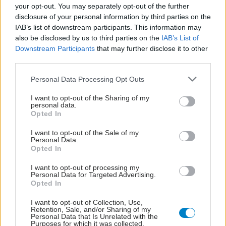
your opt-out. You may separately opt-out of the further
disclosure of your personal information by third parties on the
IAB’s list of downstream participants. This information may
also be disclosed by us to third parties on the
IAB’s List of
Downstream Participants
that may further disclose it to other
third parties.
Please note that this website/app uses one or more Google
Personal Data Processing Opt Outs
services and may gather and store information including but
not limited to your visit or usage behaviour. You may click to
I want to opt-out of the Sharing of my
personal data.
grant or deny consent to Google and its third-party tags to
Opted In
use your data for below specified purposes in below Google
consent section.
ΣΗΜΕΡΑ ΣΤΟ IATRONET.GR
I want to opt-out of the Sale of my
Personal Data.
Opted In
I want to opt-out of processing my
Personal Data for Targeted Advertising.
Opted In
I want to opt-out of Collection, Use,
Retention, Sale, and/or Sharing of my
Personal Data that Is Unrelated with the
Purposes for which it was collected.