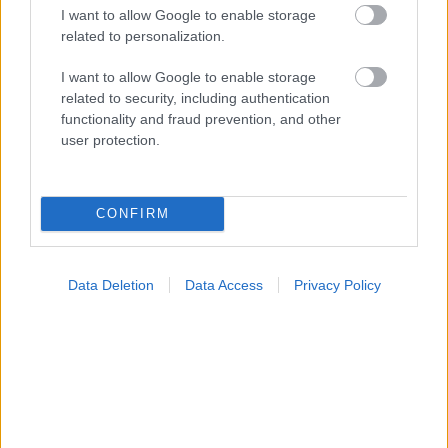
I want to allow Google to enable storage
Η αποφυγή 3 παραγόντων κινδύνου στη μέση ηλικία
related to personalization.
προσθέτει 13 χρόνια χωρίς άνοια [μελέτη]
I want to allow Google to enable storage
related to security, including authentication
functionality and fraud prevention, and other
user protection.
CONFIRM
Data Deletion
Data Access
Privacy Policy
Για υγιή οστά προτιμότερο είναι το ποδόσφαιρο
έναντι του περπατήματος [μελέτη]