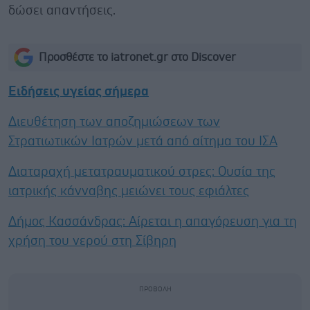
δώσει απαντήσεις.
Προσθέστε το iatronet.gr στο Discover
Ειδήσεις υγείας σήμερα
Διευθέτηση των αποζημιώσεων των
Στρατιωτικών Ιατρών μετά από αίτημα του ΙΣΑ
Διαταραχή μετατραυματικού στρες: Ουσία της
ιατρικής κάνναβης μειώνει τους εφιάλτες
Δήμος Κασσάνδρας: Αίρεται η απαγόρευση για τη
χρήση του νερού στη Σίβηρη