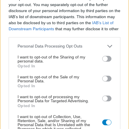
your opt-out. You may separately opt-out of the further
disclosure of your personal information by third parties on the
IAB’s list of downstream participants. This information may
also be disclosed by us to third parties on the
IAB’s List of
Downstream Participants
that may further disclose it to other
third parties.
Please note that this website/app uses one or more Google
Personal Data Processing Opt Outs
services and may gather and store information including but
not limited to your visit or usage behaviour. You may click to
I want to opt-out of the Sharing of my
personal data.
grant or deny consent to Google and its third-party tags to
Opted In
use your data for below specified purposes in below Google
consent section.
I want to opt-out of the Sale of my
Personal Data.
Opted In
ΣΗΜΕΡΑ ΣΤΟ IATRONET.GR
I want to opt-out of processing my
Personal Data for Targeted Advertising.
Opted In
I want to opt-out of Collection, Use,
Retention, Sale, and/or Sharing of my
Personal Data that Is Unrelated with the
Purposes for which it was collected.