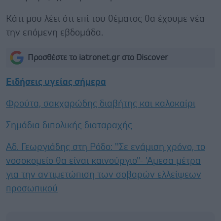
Κάτι μου λέει ότι επί του θέματος θα έχουμε νέα
την επόμενη εβδομάδα.
Προσθέστε το iatronet.gr στο Discover
Ειδήσεις υγείας σήμερα
Φρούτα, σακχαρώδης διαβήτης και καλοκαίρι
Σημάδια διπολικής διαταραχής
Αδ. Γεωργιάδης στη Ρόδο: ''Σε ενάμιση χρόνο, το
νοσοκομείο θα είναι καινούργιο''- 'Αμεσα μέτρα
για την αντιμετώπιση των σοβαρών ελλείψεων
προσωπικού