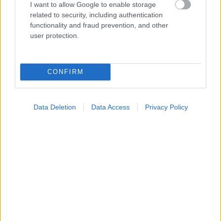
I want to allow Google to enable storage
Οι αλλαγές στο σώμα που θεωρούνται φυσιολογικές
related to security, including authentication
με το πέρασμα του χρόνου
functionality and fraud prevention, and other
user protection.
CONFIRM
Data Deletion
Data Access
Privacy Policy
Η αποφυγή 3 παραγόντων κινδύνου στη μέση ηλικία
προσθέτει 13 χρόνια χωρίς άνοια [μελέτη]