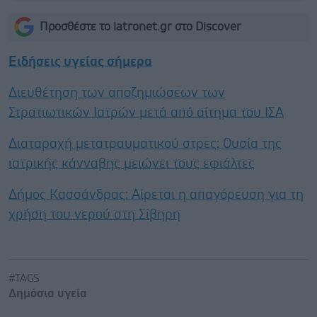
Προσθέστε το iatronet.gr στο Discover
Ειδήσεις υγείας σήμερα
Διευθέτηση των αποζημιώσεων των
Στρατιωτικών Ιατρών μετά από αίτημα του ΙΣΑ
Διαταραχή μετατραυματικού στρες: Ουσία της
ιατρικής κάνναβης μειώνει τους εφιάλτες
Δήμος Κασσάνδρας: Αίρεται η απαγόρευση για τη
χρήση του νερού στη Σίβηρη
#TAGS
Δημόσια υγεία