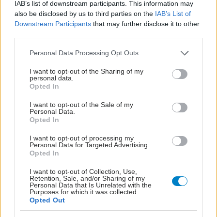
IAB’s list of downstream participants. This information may
also be disclosed by us to third parties on the
IAB’s List of
Downstream Participants
that may further disclose it to other
third parties.
Please note that this website/app uses one or more Google
Personal Data Processing Opt Outs
services and may gather and store information including but
not limited to your visit or usage behaviour. You may click to
I want to opt-out of the Sharing of my
personal data.
grant or deny consent to Google and its third-party tags to
Opted In
use your data for below specified purposes in below Google
consent section.
I want to opt-out of the Sale of my
Personal Data.
Opted In
I want to opt-out of processing my
Personal Data for Targeted Advertising.
Opted In
I want to opt-out of Collection, Use,
Retention, Sale, and/or Sharing of my
Personal Data that Is Unrelated with the
Purposes for which it was collected.
Opted Out
ΜΠΕΙΤΕ ΣΤΗ ΣΥΖΗΤΗΣΗ