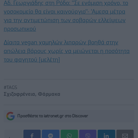
Αδ. Γεωργιάδης στη Ρόδο: ''Σε ενάμιση χρόνο, το
νοσοκομείο θα είναι καινούργιο''- 'Αμεσα μέτρα
για την αντιμετώπιση των σοβαρών ελλείψεων
προσωπικού
Δίαιτα vegan χαμηλών λιπαρών βοηθά στην
απώλεια βάρους χωρίς να μειώνεται η ποσότητα
του φαγητού [μελέτη]
#TAGS
Σχιζοφρένεια
,
Φάρμακα
Προσθέστε το iatronet.gr στο Discover