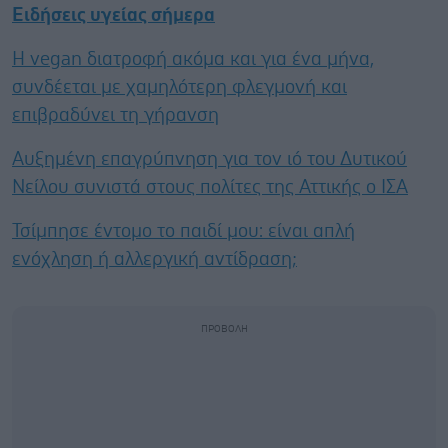
Ειδήσεις υγείας σήμερα
Η vegan διατροφή ακόμα και για ένα μήνα,
συνδέεται με χαμηλότερη φλεγμονή και
επιβραδύνει τη γήρανση
Αυξημένη επαγρύπνηση για τον ιό του Δυτικού
Νείλου συνιστά στους πολίτες της Αττικής ο ΙΣΑ
Τσίμπησε έντομο το παιδί μου: είναι απλή
ενόχληση ή αλλεργική αντίδραση;