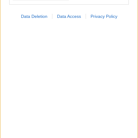
Data Deletion
Data Access
Privacy Policy
Η vegan διατροφή ακόμα και για ένα μήνα, συνδέεται
με χαμηλότερη φλεγμονή και επιβραδύνει τη γήρανση