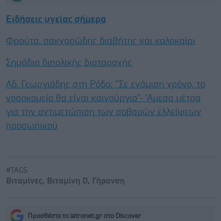
Ειδήσεις υγείας σήμερα
Φρούτα, σακχαρώδης διαβήτης και καλοκαίρι
Σημάδια διπολικής διαταραχής
Αδ. Γεωργιάδης στη Ρόδο: ''Σε ενάμιση χρόνο, το
νοσοκομείο θα είναι καινούργιο''- 'Αμεσα μέτρα
για την αντιμετώπιση των σοβαρών ελλείψεων
προσωπικού
#TAGS
Βιταμίνες
,
Βιταμίνη D
,
Γήρανση
Προσθέστε το iatronet.gr στο Discover