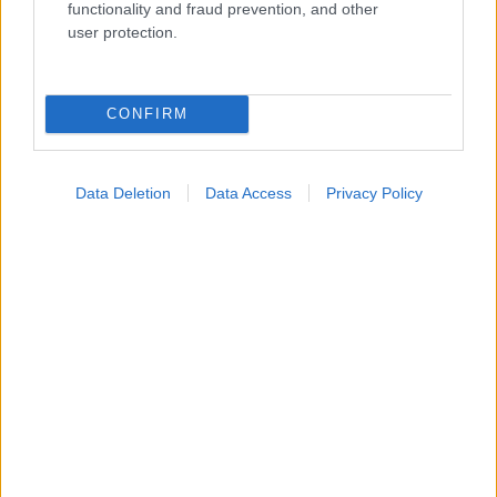
functionality and fraud prevention, and other
user protection.
CONFIRM
Data Deletion
Data Access
Privacy Policy
Μαγειρικά σκεύη και υγεία: Τι δείχνουν οι νέες
μελέτες