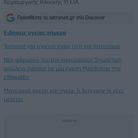
Χειρουργικής Κλινικής ΥΓΕΙΑ.
Προσθέστε το iatronet.gr στο Discover
Ειδήσεις υγείας σήμερα
Τραγανά και υγιεινά σνακ αντί για πατατάκια
Νέο φάρμακο για την παχυσαρκία: Σημαντική
απώλεια βάρους με μία ένεση Mazdutide την
εβδομάδα
Μαγειρικά σκεύη και υγεία: Τι δείχνουν οι νέες
μελέτες