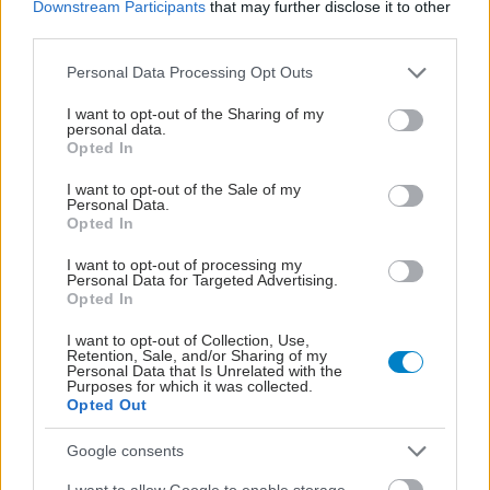
Downstream Participants
that may further disclose it to other
third parties.
Please note that this website/app uses one or more Google
Personal Data Processing Opt Outs
services and may gather and store information including but
not limited to your visit or usage behaviour. You may click to
I want to opt-out of the Sharing of my
personal data.
grant or deny consent to Google and its third-party tags to
Opted In
use your data for below specified purposes in below Google
ΣΗΜΕΡΑ ΣΤΟ IATRONET.GR
consent section.
I want to opt-out of the Sale of my
Personal Data.
Opted In
I want to opt-out of processing my
Personal Data for Targeted Advertising.
Opted In
I want to opt-out of Collection, Use,
Retention, Sale, and/or Sharing of my
Personal Data that Is Unrelated with the
Purposes for which it was collected.
Opted Out
Google consents
I want to allow Google to enable storage