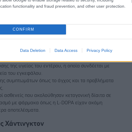
. Επηρεάζονται επίσης τα μιτοχόνδρια—οι
cation functionality and fraud prevention, and other user protection.
ς» ενέργειας των κυττάρων.
κή δίαιτα μπορεί να βοηθήσει μέσω:
CONFIRM
ης της φλεγμονής στον εγκέφαλο.
ασίας των κυττάρων που παράγουν ντοπαμίνη.
Data Deletion
Data Access
Privacy Policy
ωσης της παραγωγής ενέργειας και μείωσης του
ικού στρες.
σης της υγείας του εντέρου, η οποία συνδέεται με
εία του εγκεφάλου.
ης συμπτωμάτων όπως το άγχος και τα προβλήματα
ς.
ί ασθενείς που ακολούθησαν κετογονική δίαιτα σε
ασμό με φάρμακα όπως η L-DOPA είχαν ακόμη
ερα αποτελέσματα.
ς Χάντινγκτον