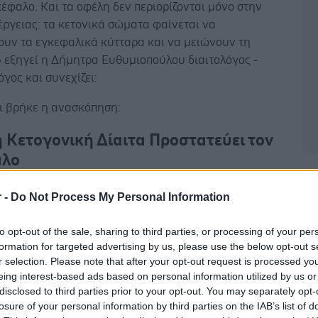
κέφαλο. Και τα οφέλη δεν περιορίζονται μόνο στην
ργειας: τα κετονικά σώματα φαίνεται να
ουν τα εγκεφαλικά κύτταρα και να μειώνουν τη
 εξηγεί η Δήμητρα Ευθυμιοπούλου διαιτολόγος -
γος και συνεχίζει:
τι βρήκε η ανασκόπηση:
η Κετογονική Δίαιτα Προστατεύει τον
αλο
Δ
κή δίαιτα αλλάζει τον τρόπο με τον οποίο ο εγκέφαλος
r -
Do Not Process My Personal Information
νέργεια—χρησιμοποιεί λίπος αντί για σάκχαρο. Αυτό
διάφορους τρόπους:
to opt-out of the sale, sharing to third parties, or processing of your per
formation for targeted advertising by us, please use the below opt-out s
ει την παραγωγή ενέργειας στα εγκεφαλικά κύτταρα.
r selection. Please note that after your opt-out request is processed y
ει τη βλάβη που προκαλούν οξειδωτικά μόρια.
eing interest-based ads based on personal information utilized by us or
ραΰνει τη φλεγμονή στον εγκέφαλο.
disclosed to third parties prior to your opt-out. You may separately opt-
ρίζει την επιδιόρθωση και ανάπτυξη των
losure of your personal information by third parties on the IAB’s list of