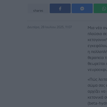
shares
Δευτέρα, 28 Ιουλίου 2025, 11:07
Μια νέα αν
πλούσια σ
κετογονική
εγκεφάλου 
η πολλαπλ
θεραπεία τ
θεωρείται 
νευροεκφυ
«Πώς λειτο
σώμα σας σ
αρχίζει να
κετονικά 
(beta-hydr