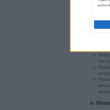
ντοπαμίνη
authenti
«γεννήτριε
Η κετογονι
Μείωσ
Προστ
Βελτί
κυτταρ
Ενίσχυ
την υγ
Μείωσ
μνήμη
Μερικο
συνδυ
καλύτ
4. Νόσο