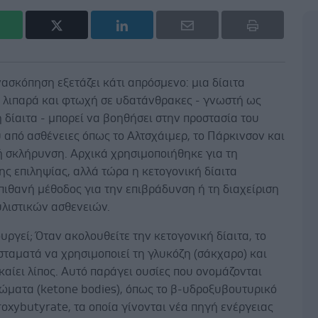
ασκόπηση εξετάζει κάτι απρόσμενο: μια δίαιτα
ε λιπαρά και φτωχή σε υδατάνθρακες - γνωστή ως
 δίαιτα - μπορεί να βοηθήσει στην προστασία του
από ασθένειες όπως το Αλτσχάιμερ, το Πάρκινσον και
ή σκλήρυνση. Αρχικά χρησιμοποιήθηκε για τη
ης επιληψίας, αλλά τώρα η κετογονική δίαιτα
πιθανή μέθοδος για την επιβράδυνση ή τη διαχείριση
λιστικών ασθενειών.
υργεί; Όταν ακολουθείτε την κετογονική δίαιτα, το
ταματά να χρησιμοποιεί τη γλυκόζη (σάκχαρο) και
 καίει λίπος. Αυτό παράγει ουσίες που ονομάζονται
σώματα (ketone bodies), όπως το β-υδροξυβουτυρικό
oxybutyrate, τα οποία γίνονται νέα πηγή ενέργειας