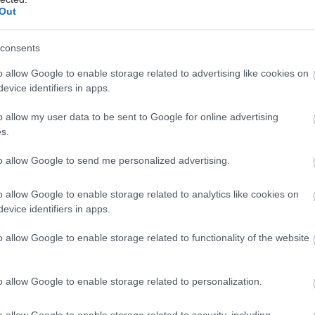
ικά δεδομένα δείχνουν ότι:
Out
ώνει τη λειτουργία των εγκεφαλικών κυττάρων
consents
άμπτοντας το προβληματικό μονοπάτι μεταβολισμού
o allow Google to enable storage related to advertising like cookies on
υκόζης.
evice identifiers in apps.
ί να μειώσει τη συσσώρευση βλαβερών πρωτεϊνών
η αμυλοειδής πρωτεΐνη βήτα και η πρωτεΐνη ταυ).
o allow my user data to be sent to Google for online advertising
θρωποι που ακολουθούν κετογονική δίαιτα συχνά
s.
ν βελτίωση στη μνήμη, τη λειτουργικότητα και την
to allow Google to send me personalized advertising.
τα ζωής.
θήκη ειδικών λιπαρών, όπως τα τριγλυκερίδια μέσης
o allow Google to enable storage related to analytics like cookies on
ας (medium-chain triglycerides, ενισχύει ακόμη
evice identifiers in apps.
ότερο τα αποτελέσματα.
o allow Google to enable storage related to functionality of the website
ος Πάρκινσον
o allow Google to enable storage related to personalization.
άρκινσον χαρακτηρίζεται από απώλεια
ένων εγκεφαλικών κυττάρων που παράγουν
o allow Google to enable storage related to security, including