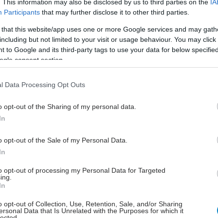
αλικών κυττάρων.
. This information may also be disclosed by us to third parties on the
IA
Participants
that may further disclose it to other third parties.
 στη μνήμη και τη μάθηση μέσω αύξησης ωφέλιμων
ϊνών όπως ο BDNF (Brain-Derived Neurotrophic
 that this website/app uses one or more Google services and may gath
).
including but not limited to your visit or usage behaviour. You may click 
 to Google and its third-party tags to use your data for below specifi
ogle consent section.
οτελέσματα είναι σημαντικά για καταστάσεις όπου τα
ά συστήματα του εγκεφάλου αποτυγχάνουν ή
l Data Processing Opt Outs
υν.
o opt-out of the Sharing of my personal data.
In
o opt-out of the Sale of my Personal Data.
ος Αλτσχάιμερ
In
λτσχάιμερ συχνά αποκαλείται «διαβήτης τύπου 3»
to opt-out of processing my Personal Data for Targeted
ing.
γκέφαλος γίνεται ανθεκτικός στην ινσουλίνη. Η
In
ή δίαιτα βοηθά παρέχοντας μια εναλλακτική πηγή
o opt-out of Collection, Use, Retention, Sale, and/or Sharing
 στον εγκέφαλο—τα κετονικά σώματα.
ersonal Data that Is Unrelated with the Purposes for which it
lected.