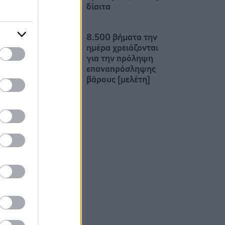
δίαιτα
8.500 βήματα την
ημέρα χρειάζονται
για την πρόληψη
επαναπρόσληψης
βάρους [μελέτη]