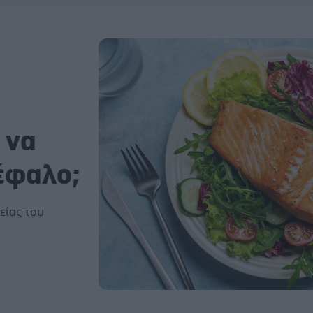
 να
έφαλο;
είας του