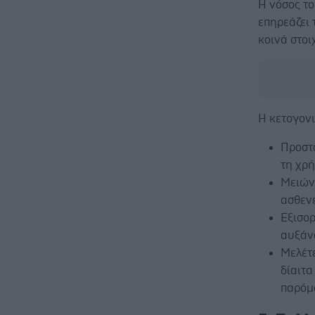
Η νόσος το
επηρεάζει 
κοινά στοι
Η κετογονι
Προστ
τη χρή
Μειώνο
ασθενε
Εξισορ
αυξάνο
Μελέτε
δίαιτα
παρόμο