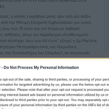
ούνται από τον RSV είναι πλέον διαθέσιμα στην
ΕΕ.
σμός, ο οποίος εγκρίθηκε μόλις πριν από μία σεζόν,
 από την Μόνιμη Επιτροπή Εμβολιασμού για υγιείς
 άνω των 75 ετών και για άτομα με σοβαρές
ες παθήσεις, όπως για παράδειγμα εξασθενημένο
ικό σύστημα, άνω των 60 ετών", εξηγεί η Δρ Martina
αθηγήτρια Μεταμοσχευτικής και Λοιμώδους
ας στο Πανεπιστήμιο του Σάαρλαντ, σε ανκοίνωση.
Δ
ιδικά για εκείνους που χρειάζονται προστασία πιο
r -
Do Not Process My Personal Information
ς, τα άτομα με εξασθενημένο ανοσοποιητικό σύστημα,
ν μέχρι τώρα αξιόπιστα δεδομένα σχετικά με την
to opt-out of the sale, sharing to third parties, or processing of your per
ική δράση του εμβολίου."
formation for targeted advertising by us, please use the below opt-out s
r selection. Please note that after your opt-out request is processed y
eing interest-based ads based on personal information utilized by us or
disclosed to third parties prior to your opt-out. You may separately opt-
losure of your personal information by third parties on the IAB’s list of
έτασε αρχικά τη φυσική ανοσία στον RSV σε 52 υγιή