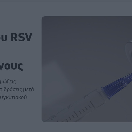
ου RSV
νους
ιμώξεις
τιδράσεις μετά
συγκυτιακού