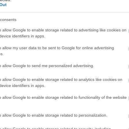
Out
 των μεταμοσχευμένων πνευμόνων ήταν σημαντικά
ρη.
consents
χαμηλές ήταν οι αντιδράσεις των Τ-κυττάρων στους
o allow Google to enable storage related to advertising like cookies on
γάνων κατά το πρώτο έτος μετά τη μεταμόσχευση –
evice identifiers in apps.
 μια φάση έντονης ανοσοκαταστολής.
o allow my user data to be sent to Google for online advertising
s.
to allow Google to send me personalized advertising.
ή αντισωμάτων IgG ήταν λιγότερο έντονη σε όλους
μοσχευμένους σε σύγκριση με τους ασθενείς με CKD.
o allow Google to enable storage related to analytics like cookies on
evice identifiers in apps.
πορούσε να οφείλεται στη λήψη μυκοφαινολάτης
o allow Google to enable storage related to functionality of the website
 οποία χρησιμοποιείται για την αποφυγή αντιδράσεων
 Η δραστική ουσία είχε ήδη διακριβωθεί στο
ως παράγοντας που παρεμποδίζει την ανοσολογική
o allow Google to enable storage related to personalization.
 μετά από εμβολιασμούς, για παράδειγμα κατά της
της γρίπης ή του τετάνου.
o allow Google to enable storage related to security, including