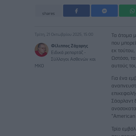
shares
Τρίτη, 21 Οκτωβρίου 2025, 15:00
Τα άτομα 
που μπορε
Φίλιππος Ζάχαρης
εκ τούτου
Ειδικά ρεπορτάζ -
Ωστόσο, τα
Σύλλογοι Ασθενών και
αυτούς του
ΜΚΟ
Για ένα εμ
αναπνευστ
επικεφαλής
Σάαρλαντ 
ανοσοκατα
"American 
Τρία εμβόλ