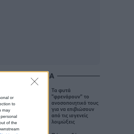
ΙΑΒΑΣΤΕ ΑΚΟΜΑ
Τα φυτά
"φρενάρουν" το
sonal or
ανοσοποιητικό τους
ection to
για να επιβιώσουν
ou may
από τις ιογενείς
 personal
λοιμώξεις
out of the
 downstream