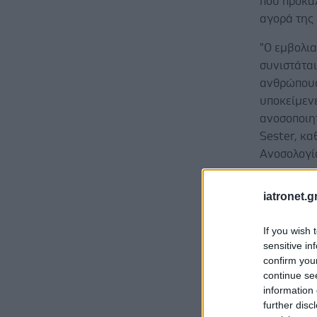
που προκαλ
αγορά της 
"Ο εμβολια
συνιστάται
ανθρώπους
υποκείμεν
ανοσοποιητ
Sester, κ
Ανοσολογί
"Ωστόσο, ε
iatronet.g
επειγόντω
δεν υπήρχα
If you wish 
προστατευτ
sensitive in
confirm you
continue se
information 
further disc
Η ομάδα εξ