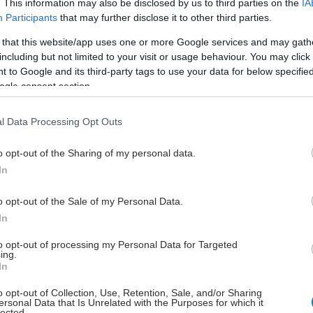
. This information may also be disclosed by us to third parties on the
IA
 ομάδας ελέγχου και 197 άτομα με ανοσοανεπάρκεια.
Participants
that may further disclose it to other third parties.
 that this website/app uses one or more Google services and may gath
ια, ανέλυσε τις ανοσολογικές αντιδράσεις σε
including but not limited to your visit or usage behaviour. You may click 
ό κατά του RSV σε 46 άτομα μετά από μεταμόσχευση
 to Google and its third-party tags to use your data for below specifi
0 άτομα μετά από μεταμόσχευση πνεύμονα και 19
ogle consent section.
ρόνια νεφρική νόσο (CKD). Οι συμμετέχοντες έλαβαν
ση ενός εμβολίου κατά του RSV με βάση πρωτεΐνες.
l Data Processing Opt Outs
το 90% των συμμετεχόντων είχαν ήδη αντισώματα
o opt-out of the Sharing of my personal data.
 για τον RSV πριν από τον εμβολιασμό – μια ένδειξη
In
νων λοιμώξεων, αναφέρουν οι ερευνητές. Μετά τον
ό, τα επίπεδα αυτών των αντισωμάτων αυξήθηκαν
o opt-out of the Sale of my Personal Data.
 όπως και ο αριθμός των CD4 Τ-κυττάρων ειδικών για
In
α οποία παίζουν σημαντικό ρόλο στην άμυνα κατά του
to opt-out of processing my Personal Data for Targeted
ing.
In
αρατηρήθηκαν διαφορές μεταξύ των ομάδων: ενώ οι
o opt-out of Collection, Use, Retention, Sale, and/or Sharing
υμένοι νεφρών παρουσίασαν παρόμοια έντονη
ersonal Data that Is Unrelated with the Purposes for which it
των κυττάρων CD4 με τους ασθενείς με CKD, η
lected.