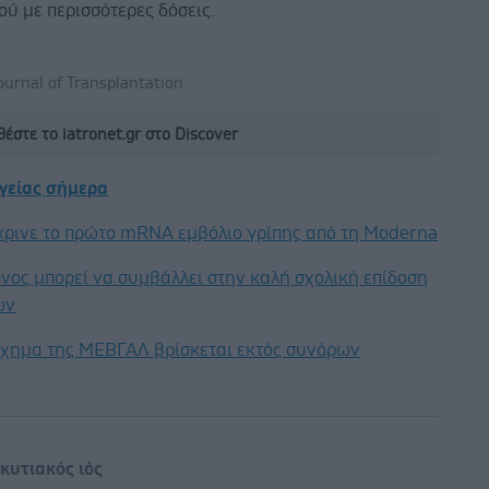
ύ με περισσότερες δόσεις.
urnal of Transplantation
έστε το iatronet.gr στο Discover
υγείας σήμερα
κρινε το πρώτο mRNA εμβόλιο γρίπης από τη Moderna
νος μπορεί να συμβάλλει στην καλή σχολική επίδοση
ων
οίχημα της ΜΕΒΓΑΛ βρίσκεται εκτός συνόρων
κυτιακός ιός