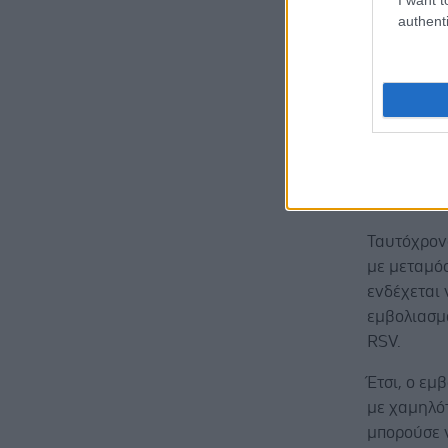
authenti
Το εμβόλι
σοβαρές αν
τα οποία ε
ενεργοποιή
Οι ερευνη
στην κατα
ομάδων.
Ταυτόχρονα
με μεταμό
ενδέχεται 
εμβολιασμο
RSV.
Έτσι, ο εμ
με χαμηλό
μπορούσε 