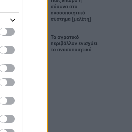
Πώς επιδρά η
σάουνα στο
ανοσοποιητικό
σύστημα [μελέτη]
To αγροτικό
περιβάλλον ενισχύει
το ανοσοποιητικό