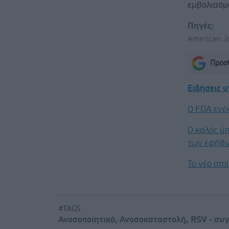
εμβολιασμο
Πηγές:
American Jo
Προσθ
Ειδήσεις 
Ο FDA ενέ
Ο καλός ύπ
των εφήβ
Το νέο στ
#TAGS
Ανοσοποιητικό
,
Ανοσοκαταστολή
,
RSV - συγ