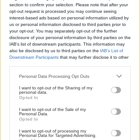
ΜΠΕΙΤΕ ΣΤΗ ΣΥΖΗΤΗΣΗ
Loading...
section to confirm your selection. Please note that after your
opt-out request is processed you may continue seeing
interest-based ads based on personal information utilized by
us or personal information disclosed to third parties prior to
your opt-out. You may separately opt-out of the further
Προσθήκη Σχολίου
disclosure of your personal information by third parties on the
IAB’s list of downstream participants. This information may
also be disclosed by us to third parties on the
IAB’s List of
Downstream Participants
that may further disclose it to other
third parties.
Please note that this website/app uses one or more Google
Personal Data Processing Opt Outs
services and may gather and store information including but
not limited to your visit or usage behaviour. You may click to
I want to opt-out of the Sharing of my
personal data.
grant or deny consent to Google and its third-party tags to
Opted In
use your data for below specified purposes in below Google
consent section.
I want to opt-out of the Sale of my
Personal Data.
Opted In
I want to opt-out of processing my
Personal Data for Targeted Advertising.