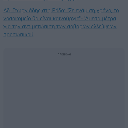
Αδ. Γεωργιάδης στη Ρόδο: ''Σε ενάμιση χρόνο, το
νοσοκομείο θα είναι καινούργιο''- 'Αμεσα μέτρα
για την αντιμετώπιση των σοβαρών ελλείψεων
προσωπικού