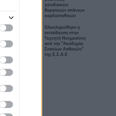
γονιδιακών
θεραπειών σπάνιων
καρδιοπαθειών
Ολοκληρώθηκε η
εκπαίδευση στην
Τεχνητή Νοημοσύνη
από την ''Ακαδημία
Σπανίων Ασθενών''
της Ε.Σ.Α.Ε