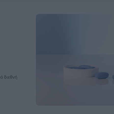
πό διεθνή