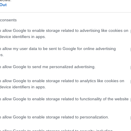
Out
arité – Universitätsmedizin Berlin
consents
έστε το iatronet.gr στο Discover
o allow Google to enable storage related to advertising like cookies on
evice identifiers in apps.
υγείας σήμερα
o allow my user data to be sent to Google for online advertising
s.
άδης στη Ρόδο: ''Σε ενάμιση χρόνο, το νοσοκομείο θα
ούργιο''- 'Αμεσα μέτρα για την αντιμετώπιση των
to allow Google to send me personalized advertising.
λλείψεων προσωπικού
o allow Google to enable storage related to analytics like cookies on
gan χαμηλών λιπαρών βοηθά στην απώλεια βάρους
evice identifiers in apps.
ειώνεται η ποσότητα του φαγητού [μελέτη]
o allow Google to enable storage related to functionality of the website
κρινε φάρμακο για τη ναρκοληψία
o allow Google to enable storage related to personalization.
o allow Google to enable storage related to security, including