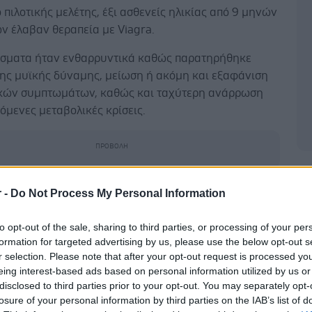
ο πιλοτικής μελέτης, έξι ασθενείς ηλικίας από 9 μηνών
ν έλαβαν θεραπεία με Viagra.
έσματα ήταν ενθαρρυντικά καθώς παρατηρήθηκε
της μυϊκής δύναμης, μείωση ή ακόμη και εξαφάνιση
κών συμπτωμάτων, καθώς και ταχύτερη ανάρρωση
γόμενες μεταβολικές κρίσεις.
Δ
ες περιπτώσεις, η βελτίωση ήταν εντυπωσιακή, με
r -
Do Not Process My Personal Information
να παρουσιάζουν σημαντική αύξηση στην κινητικότητα
φεση επιληπτικών επεισοδίων.
to opt-out of the sale, sharing to third parties, or processing of your per
formation for targeted advertising by us, please use the below opt-out s
τές αξιοποίησαν πρωτοποριακές μεθόδους,
r selection. Please note that after your opt-out request is processed y
ντας νευρικά κύτταρα και "οργανοειδή" εγκεφάλου
eing interest-based ads based on personal information utilized by us or
disclosed to third parties prior to your opt-out. You may separately opt-
οκύτταρα ασθενών, προκειμένου να δοκιμάσουν
losure of your personal information by third parties on the IAB’s list of
ες από 5.500 ήδη γνωστές ουσίες.