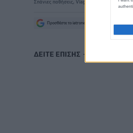
Σπάνιες παθήσεις
,
Viagra
authenti
Προσθέστε το iatronet.gr στο Discover
s
ΔΕΙΤΕ ΕΠΙΣΗΣ