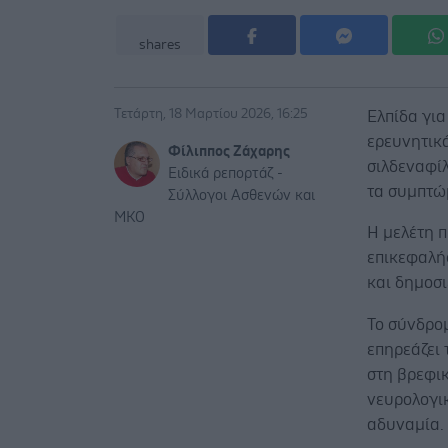
shares
Τετάρτη, 18 Μαρτίου 2026, 16:25
Ελπίδα για
ερευνητικ
Φίλιππος Ζάχαρης
σιλδεναφίλ
Ειδικά ρεπορτάζ -
τα συμπτώ
Σύλλογοι Ασθενών και
ΜΚΟ
Η μελέτη 
επικεφαλής
και δημοσι
Το σύνδρομ
επηρεάζει 
στη βρεφικ
νευρολογικ
αδυναμία.