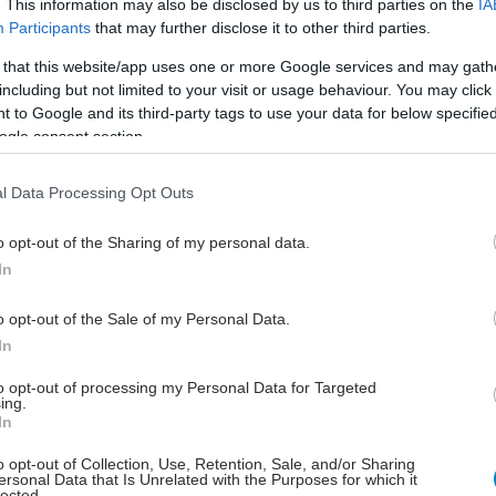
. This information may also be disclosed by us to third parties on the
IA
Participants
that may further disclose it to other third parties.
ίλη ξεχώρισε, καθώς βελτίωσε τη λειτουργία των
κυττάρων και τον κυτταρικό ενεργειακό μεταβολισμό.
 that this website/app uses one or more Google services and may gath
including but not limited to your visit or usage behaviour. You may click 
ευρήματα είναι ιδιαίτερα ενθαρρυντικά, οι
 to Google and its third-party tags to use your data for below specifi
ς επισημαίνουν ότι απαιτούνται μεγαλύτερες και
ogle consent section.
ς κλινικές δοκιμές για την επιβεβαίωσή τους. Ήδη, η
 Αρχή Φαρμάκων έχει αποδώσει στην σιλδεναφίλη
l Data Processing Opt Outs
"ορφανού φαρμάκου", διευκολύνοντας τη μελλοντική
o opt-out of the Sharing of my personal data.
αι έγκρισή του για τη συγκεκριμένη νόσο.
In
αυτή αναδεικνύει τη δυναμική της
ιμοποίησης υπαρχόντων φαρμάκων και ανοίγει
o opt-out of the Sale of my Personal Data.
μους για τη θεραπεία σπάνιων γενετικών παθήσεων
In
σήμερα δεν είχαν καμία αποτελεσματική
to opt-out of processing my Personal Data for Targeted
ιση.
ing.
In
o opt-out of Collection, Use, Retention, Sale, and/or Sharing
ersonal Data that Is Unrelated with the Purposes for which it
lected.