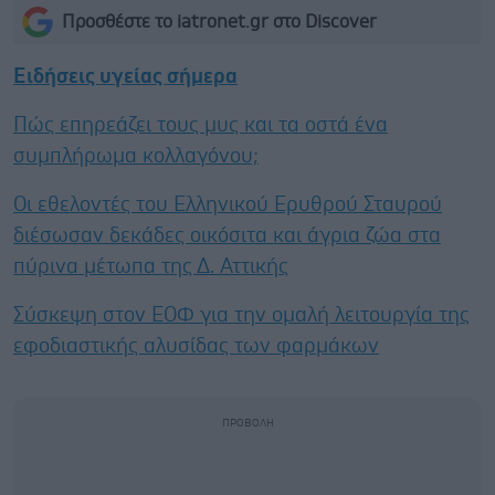
Προσθέστε το iatronet.gr στο Discover
Ειδήσεις υγείας σήμερα
Πώς επηρεάζει τους μυς και τα οστά ένα
συμπλήρωμα κολλαγόνου;
Οι εθελοντές του Ελληνικού Ερυθρού Σταυρού
διέσωσαν δεκάδες οικόσιτα και άγρια ζώα στα
πύρινα μέτωπα της Δ. Αττικής
Σύσκεψη στον ΕΟΦ για την ομαλή λειτουργία της
εφοδιαστικής αλυσίδας των φαρμάκων