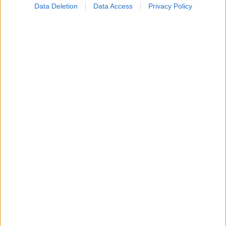
και την ανάληψη ρίσκου
Data Deletion
Data Access
Privacy Policy
Ο FDA ενέκρινε το πρώτο mRNA εμβόλιο γρίπης από
τη Moderna