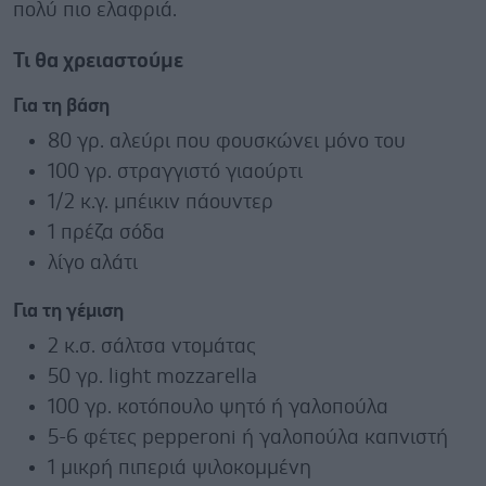
πολύ πιο ελαφριά.
Τι θα χρειαστούμε
Για τη βάση
80 γρ. αλεύρι που φουσκώνει μόνο του
100 γρ. στραγγιστό γιαούρτι
1/2 κ.γ. μπέικιν πάουντερ
1 πρέζα σόδα
λίγο αλάτι
Για τη γέμιση
2 κ.σ. σάλτσα ντομάτας
50 γρ. light mozzarella
100 γρ. κοτόπουλο ψητό ή γαλοπούλα
5-6 φέτες pepperoni ή γαλοπούλα καπνιστή
1 μικρή πιπεριά ψιλοκομμένη