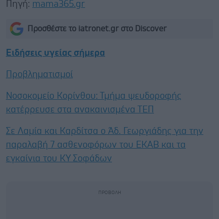
Πηγή:
mama365.gr
Προσθέστε το iatronet.gr στο Discover
Ειδήσεις υγείας σήμερα
Προβληματισμοί
Νοσοκομείο Κορίνθου: Τμήμα ψευδοροφής
κατέρρευσε στα ανακαινισμένα ΤΕΠ
Σε Λαμία και Καρδίτσα ο Άδ. Γεωργιάδης για την
παραλαβή 7 ασθενοφόρων του ΕΚΑΒ και τα
εγκαίνια του ΚΥ Σοφάδων