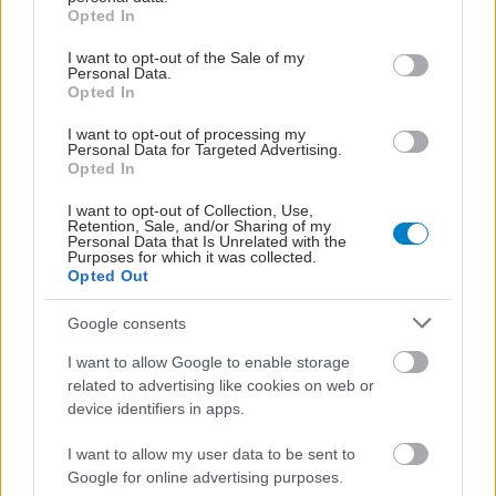
grant or deny consent to Google and its third-party tags to
Opted In
use your data for below specified purposes in below Google
consent section.
I want to opt-out of the Sale of my
Personal Data.
Opted In
I want to opt-out of processing my
Personal Data for Targeted Advertising.
Opted In
I want to opt-out of Collection, Use,
Retention, Sale, and/or Sharing of my
ΜΠΕΙΤΕ ΣΤΗ ΣΥΖΗΤΗΣΗ
Loading...
Personal Data that Is Unrelated with the
Purposes for which it was collected.
Opted Out
Google consents
Προσθήκη Σχολίου
I want to allow Google to enable storage
related to advertising like cookies on web or
device identifiers in apps.
I want to allow my user data to be sent to
Google for online advertising purposes.