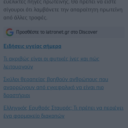
ευέλικτες πηγές πρωτεΐνης. Θα πρέπει να είστε
σίγουροι ότι λαμβάνετε την απαραίτητη πρωτεΐνη
από άλλες τροφές.
Προσθέστε το iatronet.gr στο Discover
Ειδήσεις υγείας σήμερα
Τι ακριβώς είναι οι φυτικές ίνες και πώς
λειτουργούν
Σκύλοι θεραπείας βοηθούν ανθρώπους που
αναρρώνουν από εγκεφαλικό να είναι πιο
δραστήριοι
Ελληνικός Ερυθρός Σταυρός: Τι πρέπει να περιέχει
ένα φαρμακείο διακοπών