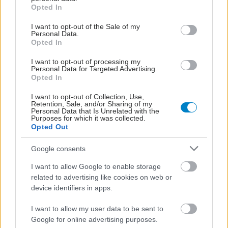
grant or deny consent to Google and its third-party tags to
Opted In
Πηγές:
use your data for below specified purposes in below Google
consent section.
euro2day, ΑΠΕ
I want to opt-out of the Sale of my
Personal Data.
Opted In
Προσθέστε το iatronet.gr στο Discover
I want to opt-out of processing my
Personal Data for Targeted Advertising.
Ειδήσεις υγείας σήμερα
Opted In
I want to opt-out of Collection, Use,
Ο Ελληνικός Ερυθρός Σταυρός υπενθυμίζει τι
Retention, Sale, and/or Sharing of my
Personal Data that Is Unrelated with the
πρέπει να περιέχει ένα φαρμακείο Πρώτων
Purposes for which it was collected.
Opted Out
Βοηθειών για αυτοκίνητο
Google consents
Ελληνική Ομοσπονδία Θαλασσαιμίας: Κρίσιμες οι
ελλείψεις αίματος
I want to allow Google to enable storage
related to advertising like cookies on web or
ECDC: Στην Ελλάδα το 25% των ευρωπαϊκών
device identifiers in apps.
κρουσμάτων ιού του Δυτικού Νείλου [πίνακας]
I want to allow my user data to be sent to
Google for online advertising purposes.