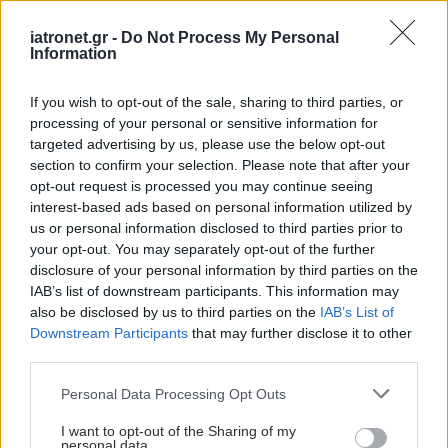
εργοστάσιο κατέκτησε τη δεύτερη θέση ανάμεσα
iatronet.gr -
Do Not Process My Personal
σε 52 εργοστάσια της Ευρώπης, με βάση την
Information
παραγωγικότητα και την επίτευξη των στόχων
του.
If you wish to opt-out of the sale, sharing to third parties, or
processing of your personal or sensitive information for
targeted advertising by us, please use the below opt-out
«Με το πρόγραμμα συνεχούς βελτίωσης TPM, εδώ
section to confirm your selection. Please note that after your
και δέκα χρόνια καταγράφουμε σταθερή πρόοδο
opt-out request is processed you may continue seeing
στους δείκτες κατανάλωσης νερού και ενέργειας,
interest-based ads based on personal information utilized by
us or personal information disclosed to third parties prior to
στις αποδόσεις των γραμμών παραγωγής, στους
your opt-out. You may separately opt-out of the further
δείκτες ποιότητας και στη μείωση των απωλειών
disclosure of your personal information by third parties on the
μπύρας και υλικών. Και το 2025 το εργοστάσιο της
IAB’s list of downstream participants. This information may
also be disclosed by us to third parties on the
IAB’s List of
Πάτρας βρέθηκε ανάμεσα στις κορυφαίες
Downstream Participants
that may further disclose it to other
μονάδες της Heineken διεθνώς ως προς τα
third parties.
ποιοτικά του αποτελέσματα, ενώ γιορτάσαμε και
Please note that this website/app uses one or more Google
Personal Data Processing Opt Outs
600 ημέρες χωρίς ατύχημα» προσέθεσε ο
services and may gather and store information including but
διευθυντής του εργοστασίου Θανάσης Γιούλης.
not limited to your visit or usage behaviour. You may click to
I want to opt-out of the Sharing of my
personal data.