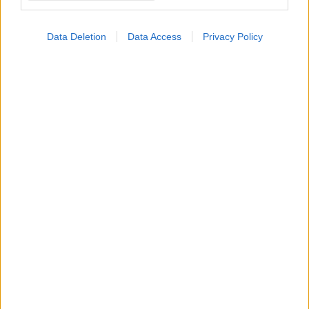
Φρούτα, σακχαρώδης
διαβήτης και καλοκαίρι
Data Deletion
Data Access
Privacy Policy
Δίαιτα vegan χαμηλών
λιπαρών βοηθά στην
απώλεια βάρους χωρίς
να μειώνεται η ποσότητα
του φαγητού [μελέτη]
Καύσωνες ''λιώνουν''
την παραγωγή ζάχαρης
στην Ευρώπη
Το νέο στοίχημα της