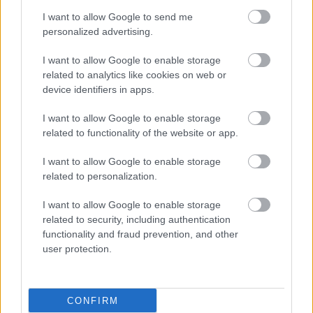
I want to allow Google to send me
#TAGS
personalized advertising.
Τρόφιμα
I want to allow Google to enable storage
related to analytics like cookies on web or
device identifiers in apps.
Προσθέστε το iatronet.gr στο Discover
I want to allow Google to enable storage
related to functionality of the website or app.
shares
I want to allow Google to enable storage
related to personalization.
ΔΙΑΒΑΣΤΕ ΑΚΟΜΑ
I want to allow Google to enable storage
related to security, including authentication
Τραγανά και υγιεινά
functionality and fraud prevention, and other
σνακ αντί για πατατάκια
user protection.
CONFIRM