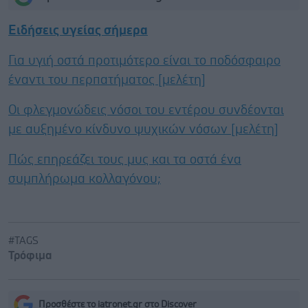
Ειδήσεις υγείας σήμερα
Για υγιή οστά προτιμότερο είναι το ποδόσφαιρο
έναντι του περπατήματος [μελέτη]
Οι φλεγμονώδεις νόσοι του εντέρου συνδέονται
με αυξημένο κίνδυνο ψυχικών νόσων [μελέτη]
Πώς επηρεάζει τους μυς και τα οστά ένα
συμπλήρωμα κολλαγόνου;
#TAGS
Τρόφιμα
Προσθέστε το iatronet.gr στο Discover