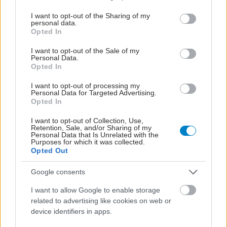
services and may gather and store information including but
not limited to your visit or usage behaviour. You may click to
I want to opt-out of the Sharing of my
personal data.
grant or deny consent to Google and its third-party tags to
Opted In
use your data for below specified purposes in below Google
consent section.
I want to opt-out of the Sale of my
Personal Data.
Opted In
I want to opt-out of processing my
Personal Data for Targeted Advertising.
Opted In
I want to opt-out of Collection, Use,
Retention, Sale, and/or Sharing of my
Personal Data that Is Unrelated with the
Purposes for which it was collected.
Opted Out
Google consents
I want to allow Google to enable storage
related to advertising like cookies on web or
ΣΗΜΕΡΑ ΣΤΟ IATRONET.GR
device identifiers in apps.