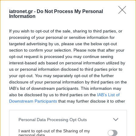
στην αιχμή της τεχνολογικής εξέλιξης. Με τη
iatronet.gr -
Do Not Process My Personal
βοήθειά του μπορούν να αντιμετωπιστούν βλάβες
Information
στην άρθρωση του γόνατος έγκαιρα πολύ πριν
χρειαστεί να πραγματοποιηθεί ολική
If you wish to opt-out of the sale, sharing to third parties, or
αντικατάσταση της άρθρωσης όπως επίσης και
processing of your personal or sensitive information for
targeted advertising by us, please use the below opt-out
βλάβες στην άρθρωση του ισχίου.
section to confirm your selection. Please note that after your
opt-out request is processed you may continue seeing
«Στην Ορθοπαιδική Κλινική του Metropolitan
interest-based ads based on personal information utilized by
Hospital στο Φάληρο αντιμετωπίζουμε όλες τις
us or personal information disclosed to third parties prior to
your opt-out. You may separately opt-out of the further
χρόνιες εκφυλιστικές παθήσεις των αρθρώσεων
disclosure of your personal information by third parties on the
με τελευταίας γενιάς αρθροπλαστικών. Το
IAB’s list of downstream participants. This information may
ανθρώπινο δυναμικό της Κλινικής μας διαθέτει
also be disclosed by us to third parties on the
IAB’s List of
Downstream Participants
that may further disclose it to other
εξειδικευμένη εμπειρία στην εφαρμογή όλων των
third parties.
σύγχρονων τεχνικών, ώστε να εξασφαλίζεται η
Please note that this website/app uses one or more Google
ορθότερη επιλογή της θεραπευτικής μεθόδου για
Personal Data Processing Opt Outs
services and may gather and store information including but
την αντιμετώπιση κάθε περιστατικού», καταλήγει
not limited to your visit or usage behaviour. You may click to
I want to opt-out of the Sharing of my
personal data.