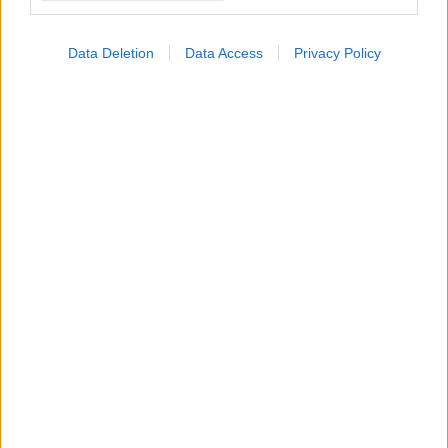
βοηθά στη διακοπή του
Data Deletion
Data Access
Privacy Policy
Άσκηση με βάρη μειώνει
τον κίνδυνο καρδιακών
παθήσεων στις γυναίκες
[μελέτη]
Συνήθειες για να
μεγαλώνουμε με υγεία
Ασκήσεις ενδυνάμωσης
για 90 λεπτά την