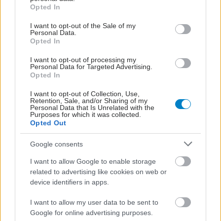
ο κ. Τσώλος.
grant or deny consent to Google and its third-party tags to
Opted In
use your data for below specified purposes in below Google
consent section.
I want to opt-out of the Sale of my
Personal Data.
Opted In
Προσθέστε το iatronet.gr στο Discover
I want to opt-out of processing my
Personal Data for Targeted Advertising.
Ειδήσεις υγείας σήμερα
Opted In
Για υγιή οστά προτιμότερο είναι το ποδόσφαιρο
I want to opt-out of Collection, Use,
Retention, Sale, and/or Sharing of my
έναντι του περπατήματος [μελέτη]
Personal Data that Is Unrelated with the
Purposes for which it was collected.
Opted Out
Οι φλεγμονώδεις νόσοι του εντέρου συνδέονται
με αυξημένο κίνδυνο ψυχικών νόσων [μελέτη]
Google consents
I want to allow Google to enable storage
Πώς επηρεάζει τους μυς και τα οστά ένα
related to advertising like cookies on web or
συμπλήρωμα κολλαγόνου;
device identifiers in apps.
I want to allow my user data to be sent to
Google for online advertising purposes.