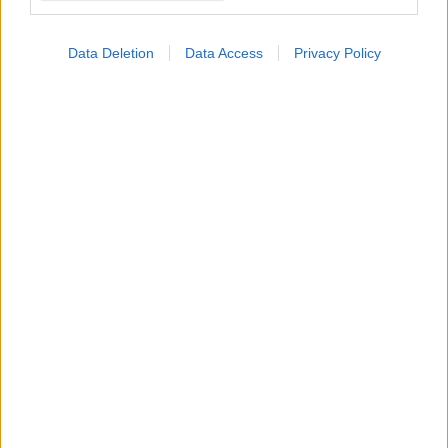
Data Deletion
Data Access
Privacy Policy
ΜΠΕΙΤΕ ΣΤΗ ΣΥΖΗΤΗΣΗ
Loading...
Προσθήκη Σχολίου
ΣΗΜΕΡΑ ΣΤΟ IATRONET.GR