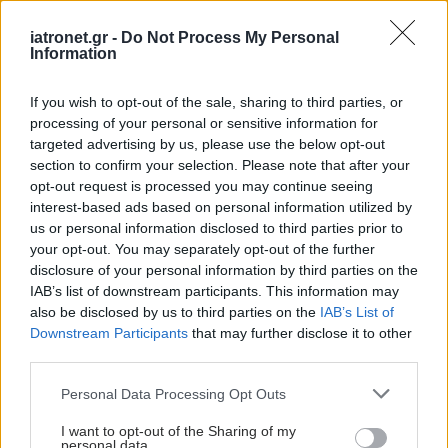
iatronet.gr -
Do Not Process My Personal
Information
If you wish to opt-out of the sale, sharing to third parties, or
processing of your personal or sensitive information for
targeted advertising by us, please use the below opt-out
section to confirm your selection. Please note that after your
opt-out request is processed you may continue seeing
interest-based ads based on personal information utilized by
us or personal information disclosed to third parties prior to
your opt-out. You may separately opt-out of the further
disclosure of your personal information by third parties on the
IAB’s list of downstream participants. This information may
ΜΠΕΙΤΕ ΣΤΗ ΣΥΖΗΤΗΣΗ
also be disclosed by us to third parties on the
IAB’s List of
Loading...
Downstream Participants
that may further disclose it to other
third parties.
Please note that this website/app uses one or more Google
Personal Data Processing Opt Outs
services and may gather and store information including but
Προσθήκη Σχολίου
not limited to your visit or usage behaviour. You may click to
I want to opt-out of the Sharing of my
personal data.