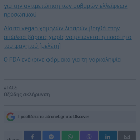
για την αντιμετώπιση των σοβαρών ελλείψεων
προσωπικού
Δίαιτα vegan χαμηλών λιπαρών βοηθά στην
απώλεια βάρους χωρίς να μειώνεται η ποσότητα
του φαγητού [μελέτη]
Ο FDA ενέκρινε φάρμακο για τη ναρκοληψία
#TAGS
Οζώδης σκλήρυνση
Προσθέστε το iatronet.gr στο Discover
shares