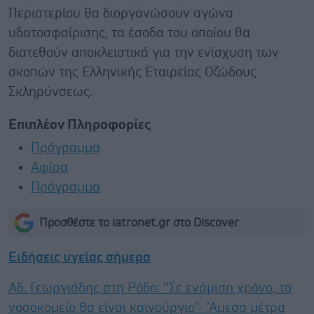
Περιστερίου θα διοργανώσουν αγώνα
υδατοσφαίρισης, τα έσοδα του οποίου θα
διατεθούν αποκλειστικά για την ενίσχυση των
σκοπών της Ελληνικής Εταιρείας Οζώδους
Σκληρύνσεως.
Επιπλέον Πληροφορίες
Πρόγραμμα
Αφίσα
Πρόγραμμα
Προσθέστε το iatronet.gr στο Discover
Ειδήσεις υγείας σήμερα
Αδ. Γεωργιάδης στη Ρόδο: ''Σε ενάμιση χρόνο, το
νοσοκομείο θα είναι καινούργιο''- 'Αμεσα μέτρα