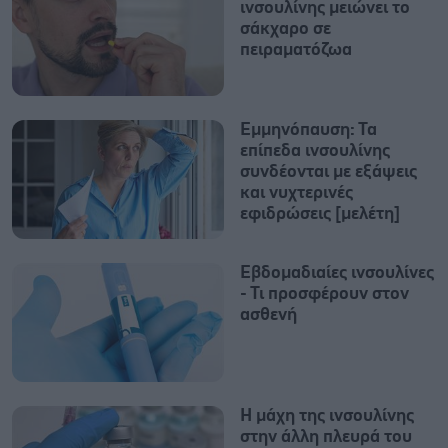
ινσουλίνης μειώνει το
σάκχαρο σε
πειραματόζωα
Εμμηνόπαυση: Τα
επίπεδα ινσουλίνης
συνδέονται με εξάψεις
και νυχτερινές
εφιδρώσεις [μελέτη]
Εβδομαδιαίες ινσουλίνες
- Τι προσφέρουν στον
ασθενή
Η μάχη της ινσουλίνης
στην άλλη πλευρά του