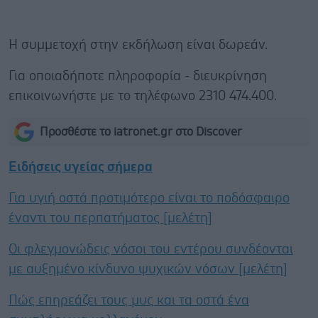
Η συμμετοχή στην εκδήλωση είναι δωρεάν.
Για οποιαδήποτε πληροφορία - διευκρίνηση
επικοινωνήστε με το τηλέφωνο 2310 474.400.
Προσθέστε το iatronet.gr στο Discover
Ειδήσεις υγείας σήμερα
Για υγιή οστά προτιμότερο είναι το ποδόσφαιρο
έναντι του περπατήματος [μελέτη]
Οι φλεγμονώδεις νόσοι του εντέρου συνδέονται
με αυξημένο κίνδυνο ψυχικών νόσων [μελέτη]
Πώς επηρεάζει τους μυς και τα οστά ένα