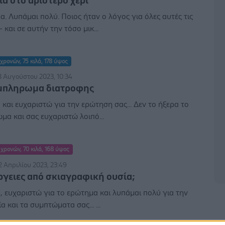
α στο αριστερο χερι
. Λυπάμαι πολύ. Ποιος ήταν ο λόγος για όλες αυτές τις
- και σε αυτήν την τόσο μικ...
χρονών, 75 κιλά, 178 ύψος
8 Αυγούστου 2023, 10:34
μπληρωμα διατροφης
και ευχαριστώ για την ερώτηση σας... Δεν το ήξερα το
α και σας ευχαριστώ λοιπό...
 χρονών, 70 κιλά, 168 ύψος
2 Απριλίου 2023, 23:49
γειες από σκιαγραφική ουσία;
 ευχαριστώ για το ερώτημα και λυπάμαι πολύ για την
α και τα συμπτώματα σας... ...