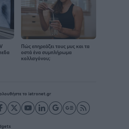
SV
Πώς επηρεάζει τους μυς και τα
πεδα
οστά ένα συμπλήρωμα
κολλαγόνου;
ολουθήστε το iatronet.gr
dgets