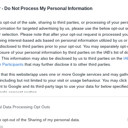
r -
Do Not Process My Personal Information
to opt-out of the sale, sharing to third parties, or processing of your per
 χρονών, 62 κιλά, 162 ύψος
formation for targeted advertising by us, please use the below opt-out s
r selection. Please note that after your opt-out request is processed y
 Σεπτεμβρίου 2021, 23:45
eing interest-based ads based on personal information utilized by us or
τόμενος υπνος
disclosed to third parties prior to your opt-out. You may separately opt-
ιστώ για το ερώτημα... Λυπάμαι για τις δυσκολίες που
losure of your personal information by third parties on the IAB’s list of
. This information may also be disclosed by us to third parties on the
IA
αι περνάτε.... Για να κοιμόμ...
Participants
that may further disclose it to other third parties.
 that this website/app uses one or more Google services and may gath
 χρονών, 54 κιλά, 170 ύψος
including but not limited to your visit or usage behaviour. You may click 
 to Google and its third-party tags to use your data for below specifi
9 Αυγούστου 2021, 13:39
ogle consent section.
α συνδρόμου Tietze - πλευροχονδρίτιδα
και σας ευχαριστώ για το ερώτημα σας... Λυπάμαι για την
l Data Processing Opt Outs
σας και χαίρομαι που υπάρχ...
o opt-out of the Sharing of my personal data.
In
χρονών, 64 κιλά, 164 ύψος