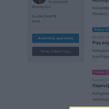
Αδυναμι
Εναλλακτική
θεραπεύτρια
Καλησπέρα
εξετάσεις 
Κιν.6942248078,
email
Άνδρας, 53 
Δευτέρα, 2
Αποστολή ερώτησης
Pqq συ
Καλημέρα 
Άλλες Ειδικότητες
συμπλήρωμ
Γυναίκα, 32
Κυριακή, 0
Παρενέρ
Καλημέρα,
ταλαιπωρί