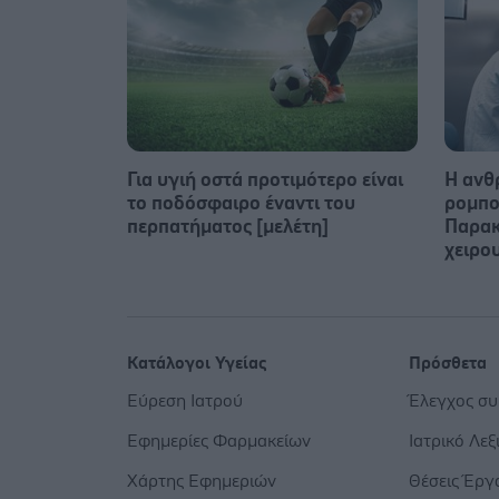
Για υγιή οστά προτιμότερο είναι
Η ανθ
το ποδόσφαιρο έναντι του
ρομπο
περπατήματος [μελέτη]
Παρακ
χειρο
Κατάλογοι Υγείας
Πρόσθετα
Εύρεση Ιατρού
Έλεγχος σ
Εφημερίες Φαρμακείων
Ιατρικό Λεξ
Χάρτης Εφημεριών
Θέσεις Έργ