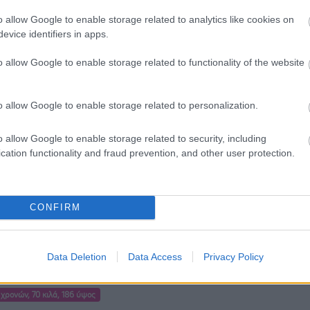
 μου... Αν θέλετε όμως, ξέχωρα α...
o allow Google to enable storage related to analytics like cookies on
evice identifiers in apps.
 χρονών, 80 κιλά, 181 ύψος
o allow Google to enable storage related to functionality of the website
πριλίου 2020, 16:37
η για σκεύασμα
o allow Google to enable storage related to personalization.
α και ευχαριστώ για την ερώτηση! Συγνώμη για την
ση στην απάντηση μου! Δυστυχώς δεν...
o allow Google to enable storage related to security, including
cation functionality and fraud prevention, and other user protection.
χρονών, 64 κιλά, 162 ύψος
 Μαρτίου 2020, 03:22
CONFIRM
ευετε?
ριστιάνα, σε ευχαριστώ για την ερώτηση. Δεν είναι της
ας μου και σε συμβουλεύω να ...
Data Deletion
Data Access
Privacy Policy
 χρονών, 70 κιλά, 186 ύψος