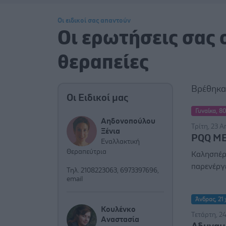
Οι ειδικοί σας απαντούν
Οι ερωτήσεις σας 
θεραπείες
Βρέθηκ
Οι Ειδικοί μας
Γυναίκα, 80
Αηδονοπούλου
Τρίτη, 23 Α
Ξένια
PQQ ΜΕ
Εναλλακτική
Θεραπεύτρια
Καλησπέρ
παρενέργε
Τηλ. 2108223063, 6973397696,
email
Άνδρας, 21 
Κουλένκο
Τετάρτη, 24
Αναστασία