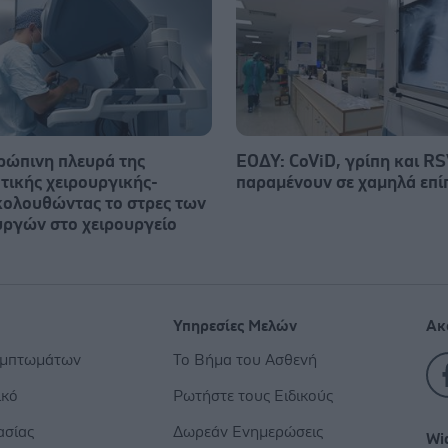
ρώπινη πλευρά της
ΕΟΔΥ: CoViD, γρίπη και R
τικής χειρουργικής-
παραμένουν σε χαμηλά επί
ολουθώντας το στρες των
υργών στο χειρουργείο
Υπηρεσίες Μελών
Ακ
υμπτωμάτων
Το Βήμα του Ασθενή
ικό
Ρωτήστε τους Ειδικούς
ασίας
Δωρεάν Ενημερώσεις
Wi