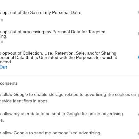
9 Ιανουαρίου 2021, 15:49
o opt-out of the Sale of my Personal Data.
σμός και παρενέργειες
In
και σας ευχαριστώ για το μήνυμα... Μπράβο στην
to opt-out of processing my Personal Data for Targeted
σας, είναι πολύ καλή ιδέα ο διαλογι...
ing.
In
o opt-out of Collection, Use, Retention, Sale, and/or Sharing
ρονών, 10 κιλά, 76 ύψος
ersonal Data that Is Unrelated with the Purposes for which it
lected.
Νοεμβρίου 2020, 08:39
Out
αθητικη σε μωρο
 σας, ευχαριστώ για την ερώτηση σας... Να σας ζήσει το
consents
Δεν είμαι ομοιπαθητικός, θ...
o allow Google to enable storage related to advertising like cookies on
evice identifiers in apps.
χρονών, 86 κιλά, 170 ύψος
o allow my user data to be sent to Google for online advertising
1 Νοεμβρίου 2020, 23:41
s.
εση και τοκετος
to allow Google to send me personalized advertising.
α, το πολύ συγκεκριμένο ερώτημα σας δεν αφορά την