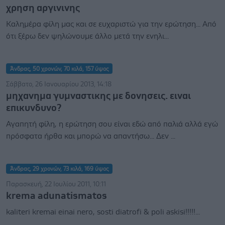
χρηση αργινινης
Καλημέρα φίλη μας και σε ευχαριστώ για την ερώτηση... Από
ότι ξέρω δεν ψηλώνουμε άλλο μετά την ενηλι...
Άνδρας, 50 χρονών, 70 κιλά, 157 ύψος
Σάββατο, 26 Ιανουαρίου 2013, 14:18
μηχανημα γυμναστικης με δονησεις. ειναι
επικυνδυνο?
Αγαπητή φίλη, η ερώτηση σου είναι εδώ από παλιά αλλά εγώ
πρόσφατα ήρθα και μπορώ να απαντήσω... Δεν ...
Άνδρας, 29 χρονών, 73 κιλά, 169 ύψος
Παρασκευή, 22 Ιουλίου 2011, 10:11
krema adunatismatos
kaliteri kremai einai nero, sosti diatrofi & poli askisi!!!!!...