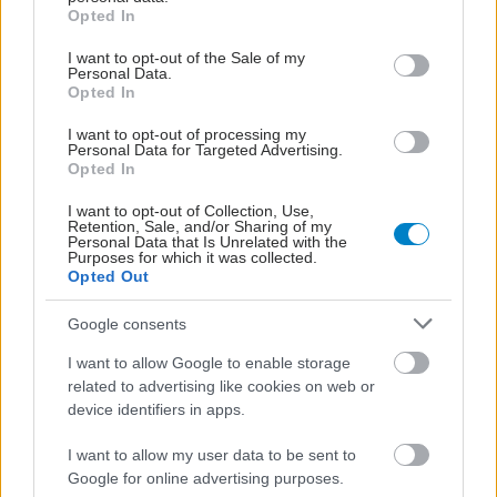
grant or deny consent to Google and its third-party tags to
Opted In
use your data for below specified purposes in below Google
ΜΠΕΙΤΕ ΣΤΗ ΣΥΖΗΤΗΣΗ
consent section.
Loading...
I want to opt-out of the Sale of my
Personal Data.
Opted In
I want to opt-out of processing my
Personal Data for Targeted Advertising.
Opted In
Προσθήκη Σχολίου
I want to opt-out of Collection, Use,
Retention, Sale, and/or Sharing of my
Personal Data that Is Unrelated with the
Purposes for which it was collected.
Opted Out
Google consents
I want to allow Google to enable storage
related to advertising like cookies on web or
device identifiers in apps.
I want to allow my user data to be sent to
Google for online advertising purposes.