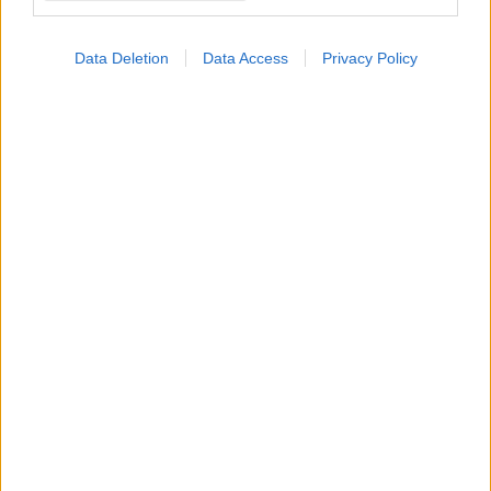
Data Deletion
Data Access
Privacy Policy
ΣΗΜΕΡΑ ΣΤΟ IATRONET.GR
Επηρεάζει η σειρά γέννησης την εκδήλωση
συγκεκριμένων νόσων;