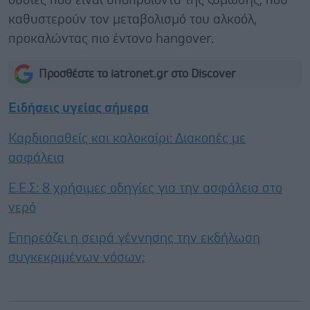
ουσίες που είναι υποπροϊόντα της ζύμωσης, που
καθυστερούν τον μεταβολισμό του αλκοόλ,
προκαλώντας πιο έντονο hangover.
Προσθέστε το iatronet.gr στο Discover
Ειδήσεις υγείας σήμερα
Καρδιοπαθείς και καλοκαίρι: Διακοπές με
ασφάλεια
Ε.E.Σ: 8 χρήσιμες οδηγίες για την ασφάλεια στο
νερό
Επηρεάζει η σειρά γέννησης την εκδήλωση
συγκεκριμένων νόσων;