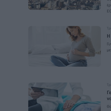
έρ
ΕΟ
Τρ
Η
Γυ
με
Τρ
Γ
ν
Θα