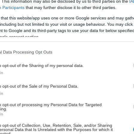
. This information may also be disclosed by us to third parties on the
IA
 μετφορμίνη στην εγκυμοσύνη είναι πιθανό
Participants
that may further disclose it to other third parties.
α επηρεάζει την ανάπτυξη του εγκεφάλου του
αιδιού [μελέτη]
 that this website/app uses one or more Google services and may gath
including but not limited to your visit or usage behaviour. You may click 
μετφορμίνη μπορεί να διαπεράσει τον πλακούντα,
 to Google and its third-party tags to use your data for below specifi
θανόν επηρεάζοντας το έμβρυο.
ogle consent section.
l Data Processing Opt Outs
ρασκευή, 15 Μαρτίου 2024, 19:13
o opt-out of the Sharing of my personal data.
Έρευνα συνδέει την εγκυμοσύνη στην εφηβεία
In
ε αύξηση του κινδύνου πρόωρου θανάτου
o opt-out of the Sale of my Personal Data.
ευνητές από τον Καναδά αναφέρουν ότι γυναίκες που
In
αν έγκυες στην εφηβεία είναι περισσότερο πιθανό να
θάνουν πριν την ηλικία των 31 ετών.
to opt-out of processing my Personal Data for Targeted
ing.
In
o opt-out of Collection, Use, Retention, Sale, and/or Sharing
ersonal Data that Is Unrelated with the Purposes for which it
ρασκευή, 15 Μαρτίου 2024, 16:54
lected.