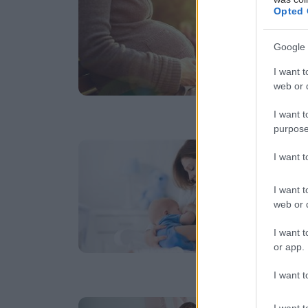
Π
Opted 
Α
Google 
Τι
επ
I want t
web or d
I want t
purpose
Τρ
I want 
Ο
θ
I want t
web or d
Oι
εξ
I want t
ελ
or app.
I want t
Τρ
I want t