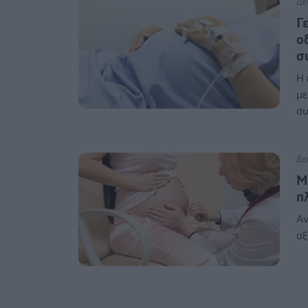
Δε
Γ
ο
σ
Η 
με
συ
Δε
Μ
π
Αν
αξ