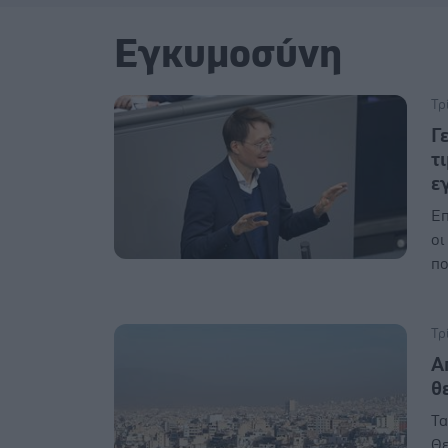
Εγκυμοσύνη
Τρ
Γ
τ
ε
Επ
οι
πο
Τρ
Α
θ
Τα
Θε