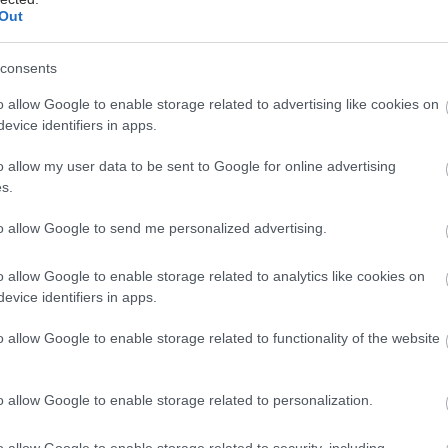
ραγματοποιήθηκε το 4ο Πανελλήνιο Συνέδριο
Out
ναπαραγωγικής Ιατρικής
consents
ς εργασίες του Συνεδρίου παρακολούθησαν 300 περίπου
ιστήμονες από την Ελλάδα και το εξωτερικό.
o allow Google to enable storage related to advertising like cookies on
evice identifiers in apps.
o allow my user data to be sent to Google for online advertising
s.
ίτη, 12 Μαρτίου 2024, 13:51
to allow Google to send me personalized advertising.
γκίδια μαστού στην εγκυμοσύνη και στο
ηλασμό
o allow Google to enable storage related to analytics like cookies on
evice identifiers in apps.
 γυναίκες θα πρέπει να υποβάλλονται σε περιοδικές
ετάσεις του μαστού κατά τη διάρκεια του προγεννητικού
o allow Google to enable storage related to functionality of the website
έγχου.
o allow Google to enable storage related to personalization.
ίτη, 05 Μαρτίου 2024, 19:30
o allow Google to enable storage related to security, including