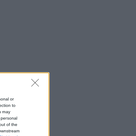
sonal or
ection to
ou may
 personal
out of the
 downstream