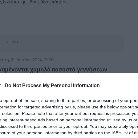
ς δωδέκατης εβδομάδας κύησης.
μπτη, 21 Μαρτίου 2024, 15:00
ναμένονται χαμηλά ποσοστά γεννήσεων
αγκοσμίως έως το 2100
r -
Do Not Process My Personal Information
 αναφέρει το Ινστιτούτο μετρήσεων και αξιολόγησης της
είας (IHME) στις ΗΠΑ.
to opt-out of the sale, sharing to third parties, or processing of your per
formation for targeted advertising by us, please use the below opt-out s
r selection. Please note that after your opt-out request is processed y
eing interest-based ads based on personal information utilized by us or
disclosed to third parties prior to your opt-out. You may separately opt-
τάρτη, 20 Μαρτίου 2024, 18:13
losure of your personal information by third parties on the IAB’s list of