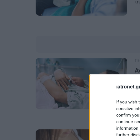
τη
Πέ
Α
π
iatronet.g
Τι
Υγ
If you wish 
sensitive in
confirm you
continue se
information 
Τε
further disc