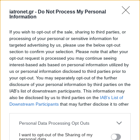
iatronet.gr -
Do Not Process My Personal
Information
If you wish to opt-out of the sale, sharing to third parties, or
processing of your personal or sensitive information for
targeted advertising by us, please use the below opt-out
section to confirm your selection. Please note that after your
opt-out request is processed you may continue seeing
interest-based ads based on personal information utilized by
us or personal information disclosed to third parties prior to
your opt-out. You may separately opt-out of the further
disclosure of your personal information by third parties on the
Τρίτη, 19 Απριλίου 2022, 09:00
IAB’s list of downstream participants. This information may
Τα επιτεύγματα της επιστήμης σύμμαχος των
also be disclosed by us to third parties on the
IAB’s List of
ασθενών με Πολλαπλό Μυέλωμα
Downstream Participants
that may further disclose it to other
third parties.
Η Sanofi παρουσιάζει μία εκστρατεία ενημέρωσης για το
Πολλαπλό Μυέλωμα, με τίτλο "Μαζί στην Ζωή", με βασικό
Please note that this website/app uses one or more Google
Personal Data Processing Opt Outs
services and may gather and store information including but
εργαλείο ένα ντοκιμαντέρ, που στόχο έχει να συμβάλει
not limited to your visit or usage behaviour. You may click to
I want to opt-out of the Sharing of my
αποφασιστικά στην πληροφόρηση του κοινού.
personal data.