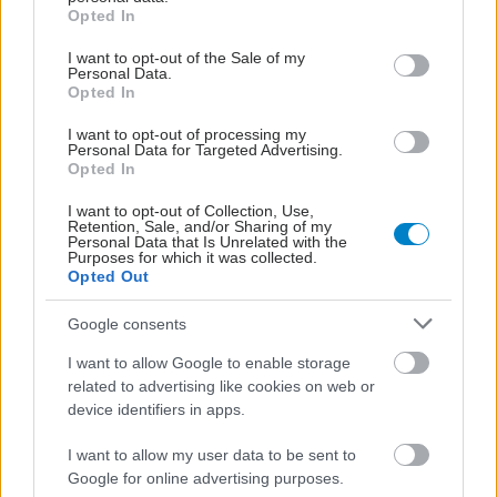
grant or deny consent to Google and its third-party tags to
Opted In
use your data for below specified purposes in below Google
consent section.
I want to opt-out of the Sale of my
Personal Data.
Opted In
I want to opt-out of processing my
Personal Data for Targeted Advertising.
Opted In
I want to opt-out of Collection, Use,
Retention, Sale, and/or Sharing of my
Personal Data that Is Unrelated with the
Purposes for which it was collected.
Opted Out
Google consents
Δευτέρα, 14 Μαρτίου 2022, 09:35
I want to allow Google to enable storage
Εξοικονομήθηκαν πάνω από 20 εκατ. ευρώ από
related to advertising like cookies on web or
τη διαπραγμάτευση για τη λεναλιδομίδη
device identifiers in apps.
Στα 31 εκατ. ευρώ κλείδωσε ο προϋπολογισμός.
I want to allow my user data to be sent to
Google for online advertising purposes.