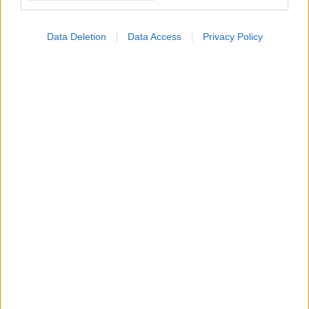
Data Deletion
Data Access
Privacy Policy
Πέμπτη, 17 Φεβρουαρίου 2022, 16:50
Tι γίνεται με το πολλαπλό μυέλωμα;
Ξεκίνησε η διαπραγμάτευση.