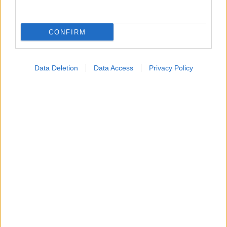
Κατάθλιψη, επιθετικότητα, διαταραχές συμπεριφοράς,
σχολικός εκφοβισμός, φοβίες, άγχος και ψυχοσωματικά
CONFIRM
εμφανίζουν τα παιδιά στη χώρα μας λόγω της οικονομικής
κρίσης.
Data Deletion
Data Access
Privacy Policy
1
2