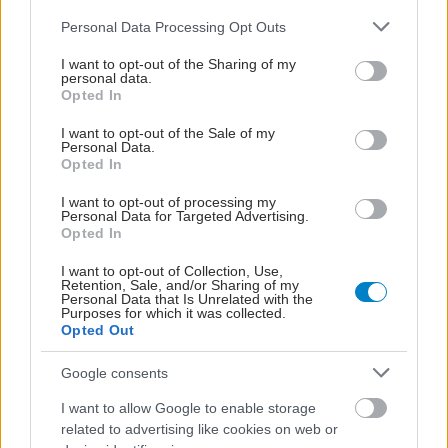
γνωστές, όπως η κλειστοφοβία, ενώ άλλες όχι, αφού είναι
Please note that this website/app uses one or more Google
Personal Data Processing Opt Outs
αρκετά ''περίεργες''. Ας τις γνωρίσουμε.
services and may gather and store information including but
not limited to your visit or usage behaviour. You may click to
I want to opt-out of the Sharing of my
personal data.
grant or deny consent to Google and its third-party tags to
Opted In
use your data for below specified purposes in below Google
consent section.
I want to opt-out of the Sale of my
Personal Data.
Opted In
I want to opt-out of processing my
Personal Data for Targeted Advertising.
Opted In
I want to opt-out of Collection, Use,
Retention, Sale, and/or Sharing of my
Personal Data that Is Unrelated with the
Purposes for which it was collected.
Opted Out
Τρίτη, 17 Σεπτεμβρίου 2013, 18:47
Google consents
Κυκλοφορεί το βιβλίο 'Κατανοώντας τις ειδικές
I want to allow Google to enable storage
φοβίες'
related to advertising like cookies on web or