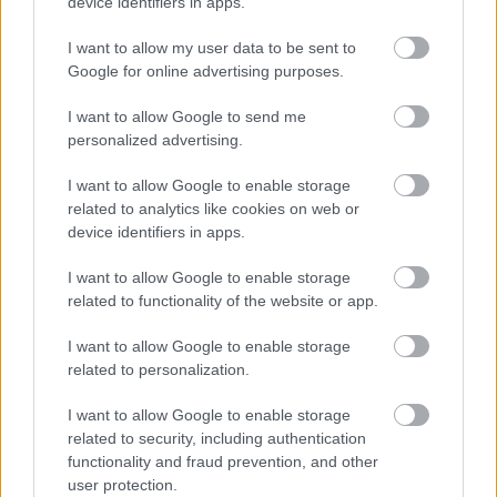
device identifiers in apps.
Οι ειδικές φοβίες απαρτίζουν ένα επείγον και απαιτητικό
ζήτημα τόσο για τον φορέα του προβλήματος όσο και την
I want to allow my user data to be sent to
ομάδα όπου είναι ενταγμένος ο πάσχων.
Google for online advertising purposes.
I want to allow Google to send me
personalized advertising.
I want to allow Google to enable storage
related to analytics like cookies on web or
device identifiers in apps.
I want to allow Google to enable storage
related to functionality of the website or app.
I want to allow Google to enable storage
related to personalization.
I want to allow Google to enable storage
Τετάρτη, 19 Ιουνίου 2013, 16:15
related to security, including authentication
Ο παιδικός ψυχικός κόσμος παράπλευρη
functionality and fraud prevention, and other
απώλεια του Μνημονίου
user protection.