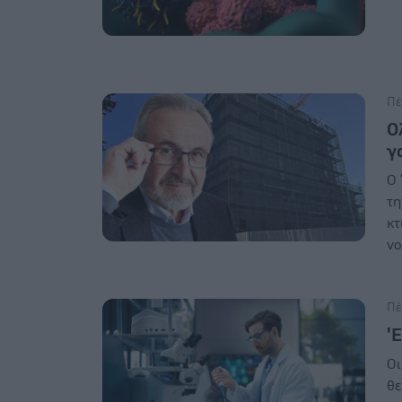
Πέ
Ο
γ
Ο 
τη
κτ
νο
Πέ
'
Οι
θε