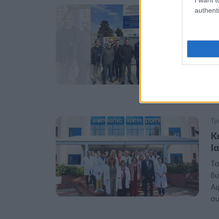
Τε
authenti
Θ
κ
Ο 
«Γ
πρ
το
Τρ
Κ
Ι
Τα
δυ
Αι
συ