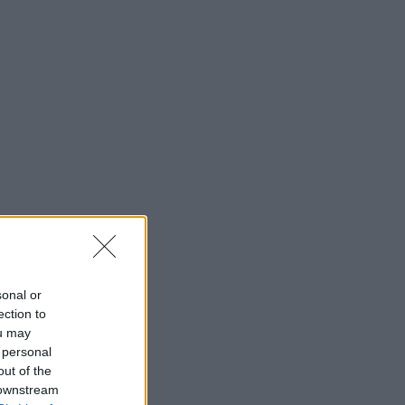
sonal or
ection to
ou may
 personal
out of the
 downstream