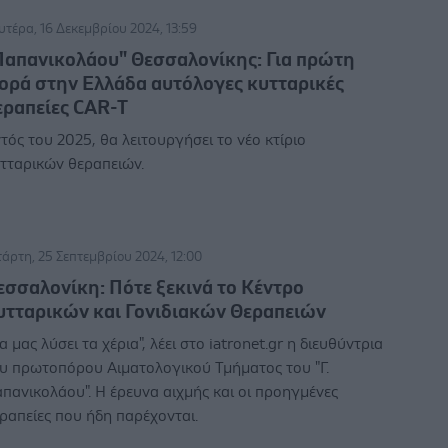
υτέρα, 16 Δεκεμβρίου 2024, 13:59
Παπανικολάου" Θεσσαλονίκης: Για πρώτη
ορά στην Ελλάδα αυτόλογες κυτταρικές
εραπείες CAR-T
τός του 2025, θα λειτουργήσει το νέο κτίριο
τταρικών θεραπειών.
τάρτη, 25 Σεπτεμβρίου 2024, 12:00
εσσαλονίκη: Πότε ξεκινά το Κέντρο
υτταρικών και Γονιδιακών Θεραπειών
α μας λύσει τα χέρια", λέει στο iatronet.gr η διευθύντρια
υ πρωτοπόρου Αιματολογικού Τμήματος του "Γ.
πανικολάου". Η έρευνα αιχμής και οι προηγμένες
ραπείες που ήδη παρέχονται.