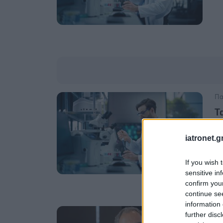
Πα
Τ
ε
θ
iatronet.g
Δε
If you wish 
sensitive in
confirm you
continue se
information 
Τε
further disc