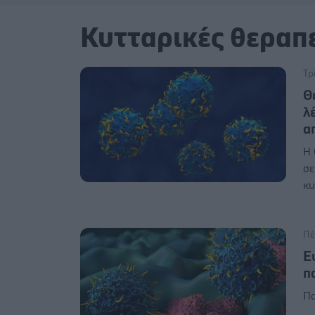
Κυτταρικές θεραπ
Τρ
Θ
λ
α
Η 
σε
κυ
Πέ
E
π
Πο