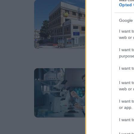
Κυ
Opted 
'
Κ
Google 
Ο 
I want t
κα
web or d
κέ
I want t
Νο
purpose
I want 
Τε
Ο
I want t
web or d
Τα
I want t
or app.
I want t
I want t