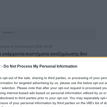
ρασκευή, 16 Ιανουαρίου 2026, 08:00
α υπάρχοντα συστήματα αποζημίωσης δεν
υνοούν τις κυτταρικές και γονιδιακές
εραπείες
r -
Do Not Process My Personal Information
ν ευνοεί και η μικρή τους πελατειακή βάση.
to opt-out of the sale, sharing to third parties, or processing of your per
formation for targeted advertising by us, please use the below opt-out s
r selection. Please note that after your opt-out request is processed y
eing interest-based ads based on personal information utilized by us or
disclosed to third parties prior to your opt-out. You may separately opt-
τάρτη, 24 Δεκεμβρίου 2025, 09:00
losure of your personal information by third parties on the IAB’s list of