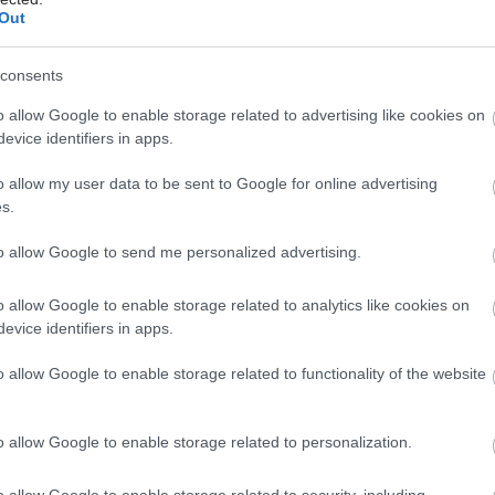
ριακή, 07 Σεπτεμβρίου 2025, 08:00
Out
Αδ. Γεωργιάδης: Την άνοιξη του 2026 το
έντρο Κυτταρικών και Γονιδιακών Θεραπειών
consents
υπουργός Υγείας επισκέφθηκε το εργοτάξιο της υπό
o allow Google to enable storage related to advertising like cookies on
τασκευής μονάδας και έκανε λόγο για το σπουδαιότερο
evice identifiers in apps.
ντρο κυτταρολογικών θεραπειών στην Ελλάδα.
o allow my user data to be sent to Google for online advertising
σοκομείο πυλώνας το "Γ. Παπανικολάου".
s.
to allow Google to send me personalized advertising.
τάρτη, 27 Αυγούστου 2025, 10:31
ι κυτταρικές θεραπείες ήρθαν για να μείνουν
o allow Google to enable storage related to analytics like cookies on
evice identifiers in apps.
 αυτοάνοσα νοσήματα ως νέος τομέας εφαρμογής.
o allow Google to enable storage related to functionality of the website
o allow Google to enable storage related to personalization.
o allow Google to enable storage related to security, including