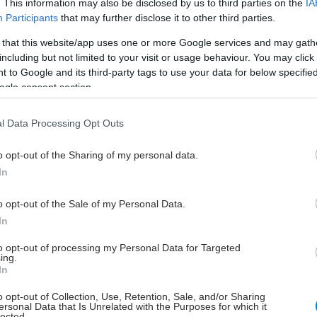
. This information may also be disclosed by us to third parties on the
IA
ealthcare Transformation - Αντ. Καρόκης: Η
Participants
that may further disclose it to other third parties.
ρόκληση των γονιδιακών και κυτταρικών
εραπειών [βίντεο]
 that this website/app uses one or more Google services and may gath
including but not limited to your visit or usage behaviour. You may click 
 θεραπείες αυτές παρεμβαίνουν στον μηχανισμό της
 to Google and its third-party tags to use your data for below specifi
σου, τροποποιώντας την εξέλιξή της.
ogle consent section.
l Data Processing Opt Outs
τάρτη, 19 Νοεμβρίου 2025, 12:20
o opt-out of the Sharing of my personal data.
iREN: Χρυσό μετάλλιο στη θεραπευτική
In
ρόταση του ΑΠΘ για τη χρόνια
εμφοκυτταρική λευχαιμία
o opt-out of the Sale of my Personal Data.
In
 μοριακές "σειρήνες" προσελκύουν τα λευχαιμικά κύτταρα
ι ένας καινοτόμος μηχανισμός τα εξουδετερώνει. Το
to opt-out of processing my Personal Data for Targeted
oject της iGEM Thessaloniki που διακρίθηκε στον
ing.
In
αγωνισμό συνθετικής βιολογίας.
o opt-out of Collection, Use, Retention, Sale, and/or Sharing
ersonal Data that Is Unrelated with the Purposes for which it
lected.