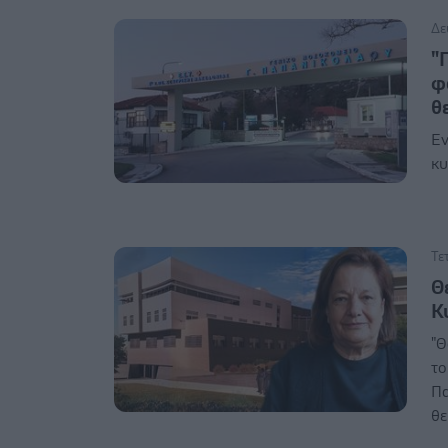
Δε
"
φ
θ
Εν
κυ
Τε
Θ
Κ
"Θ
το
Πα
θε