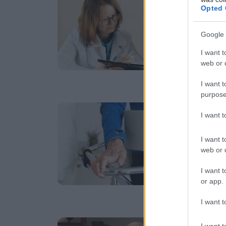
Η
Opted 
α
Google 
Μπ
I want t
web or d
I want t
purpose
Πέ
I want 
A
I want t
Νέ
web or d
συ
συ
I want t
or app.
I want t
Τε
I want t