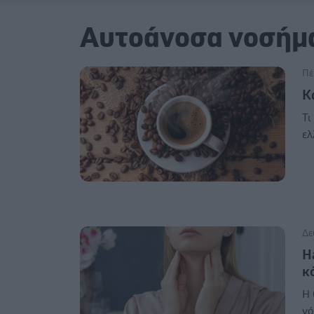
Αυτοάνοσα νοσήμ
Πέ
Κ
Τι
ελ
Δε
H
κ
Η 
νό