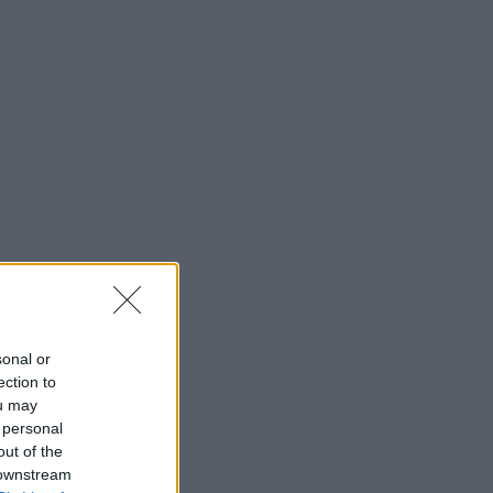
sonal or
ection to
ou may
 personal
out of the
 downstream