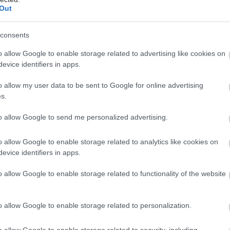
 εφηβεία στα κορίτσια και η σχέση με την
Out
υτοανοσία
consents
ορεί η εφηβεία να πυροδοτήσει αυτοάνοσα νοσήματα;
o allow Google to enable storage related to advertising like cookies on
evice identifiers in apps.
o allow my user data to be sent to Google for online advertising
s.
μπτη, 02 Οκτωβρίου 2025, 18:03
to allow Google to send me personalized advertising.
LS: Είναι αυτοάνοση νόσος;
o allow Google to enable storage related to analytics like cookies on
α έρευνα έδειξε ότι κύτταρα του ανοσοποιητικού
evice identifiers in apps.
στήματος επιτίθενται σε πρωτεΐνες του νευρικού
στήματος.
o allow Google to enable storage related to functionality of the website
o allow Google to enable storage related to personalization.
τάρτη, 10 Σεπτεμβρίου 2025, 18:00
o allow Google to enable storage related to security, including