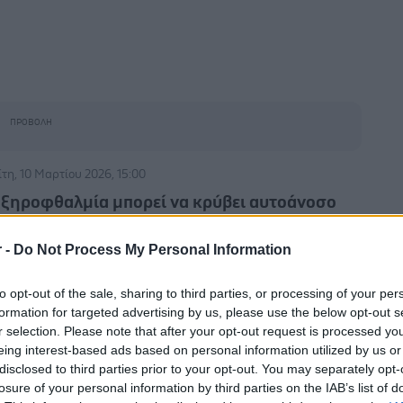
ίτη, 10 Μαρτίου 2026, 15:00
 ξηροφθαλμία μπορεί να κρύβει αυτοάνοσο
όσημα (μελέτη)
r -
Do Not Process My Personal Information
αλύθηκαν στοιχεία από χιλιάδες άτομα στα οποία
αγνώστηκε αυτοάνοση νόσος μεταξύ 2011 και 2020.
to opt-out of the sale, sharing to third parties, or processing of your per
formation for targeted advertising by us, please use the below opt-out s
r selection. Please note that after your opt-out request is processed y
eing interest-based ads based on personal information utilized by us or
disclosed to third parties prior to your opt-out. You may separately opt-
μπτη, 18 Δεκεμβρίου 2025, 17:00
losure of your personal information by third parties on the IAB’s list of