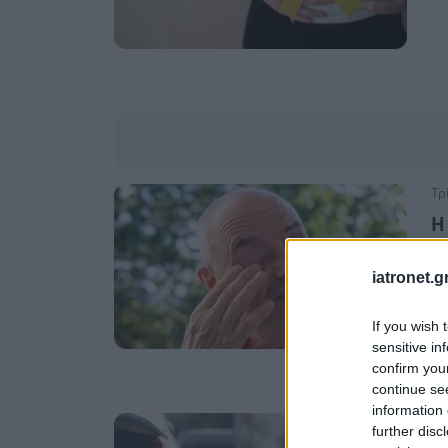
Τρ
H
ν
iatronet.g
Αν
δι
If you wish 
sensitive in
confirm you
continue se
information 
Πέ
further disc