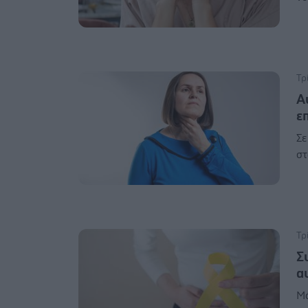
Τρ
Α
ε
Σε
στ
Τρ
Σ
α
Μά