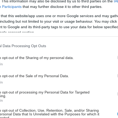
. This information may also be disclosed by us to third parties on the
IA
 ατμοσφαιρική ρύπανση συνδέεται με
Participants
that may further disclose it to other third parties.
υτοάνοσες νόσους [μελέτη]
 that this website/app uses one or more Google services and may gath
θρωποι που εκτέθηκαν σε ατμοσφαιρική ρύπανση είχαν
including but not limited to your visit or usage behaviour. You may click 
ηλότερα επίπεδα αντιπυρηνικών αντισωμάτων.
 to Google and its third-party tags to use your data for below specifi
ogle consent section.
l Data Processing Opt Outs
τάρτη, 22 Οκτωβρίου 2025, 16:30
o opt-out of the Sharing of my personal data.
υτοάνοσο από εμφυτεύματα σιλικόνης στο
In
τήθος 48χρονης - Σπάνιο περιστατικό στην
λλάδα
o opt-out of the Sale of my Personal Data.
In
 είναι το σύνδομο ASIA και τι συμβουλεύουν οι
δοκρινολόγοι τους πλαστικούς χειρουργούς.
to opt-out of processing my Personal Data for Targeted
ing.
In
o opt-out of Collection, Use, Retention, Sale, and/or Sharing
ersonal Data that Is Unrelated with the Purposes for which it
τάρτη, 08 Οκτωβρίου 2025, 11:23
lected.