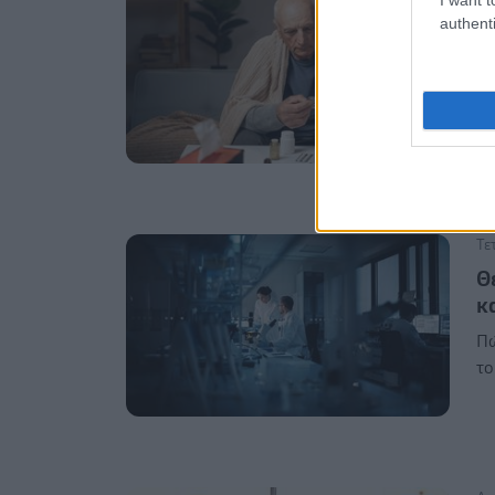
authenti
O
τ
Τι
χι
Τε
Θ
κ
Πώ
το