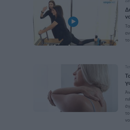
Δε
Δ
ν
Τα
αν
το
Τε
Τ
γ
Άν
πι
άγ
το
νο