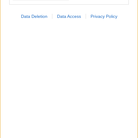
Data Deletion
Data Access
Privacy Policy
Τετάρτη, 12 Νοεμβρίου 2025, 09:10
ΕΚΠΑ - Αιματολογικές κακοήθειες: Οι
πρόσφατες εξελίξεις στη θεραπεία
Τι αναφέρεται στην Έκθεση Προόδου της Αμερικανικής
Ένωσης για την Έρευνα στον Καρκίνο (AACR) 2025.