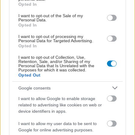
grant or deny consent to Google and its third-party tags to
Opted In
use your data for below specified purposes in below Google
consent section.
I want to opt-out of the Sale of my
Personal Data.
Opted In
I want to opt-out of processing my
Personal Data for Targeted Advertising.
Opted In
I want to opt-out of Collection, Use,
Retention, Sale, and/or Sharing of my
Personal Data that Is Unrelated with the
Purposes for which it was collected.
Τετάρτη, 03 Δεκεμβρίου 2025, 15:30
Opted Out
Nέα θεραπευτική προσέγγιση για τον καρκίνο
Google consents
του αίματος (Μελέτη)
I want to allow Google to enable storage
Μακροπρόθεσμα θα μπορούσε να οδηγήσει σε νέες
related to advertising like cookies on web or
θεραπευτικές επιλογές για μυελοπολλαπλασιαστικές
device identifiers in apps.
νεοπλασίες.
I want to allow my user data to be sent to
Google for online advertising purposes.