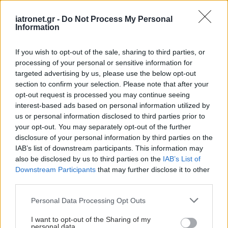
iatronet.gr -
Do Not Process My Personal
Information
If you wish to opt-out of the sale, sharing to third parties, or
processing of your personal or sensitive information for
targeted advertising by us, please use the below opt-out
section to confirm your selection. Please note that after your
opt-out request is processed you may continue seeing
interest-based ads based on personal information utilized by
us or personal information disclosed to third parties prior to
Πέμπτη, 11 Δεκεμβρίου 2025, 09:05
your opt-out. You may separately opt-out of the further
Συνέδριο Αμερικανικής Αιματολογικής
disclosure of your personal information by third parties on the
Εταιρείας: Στο επίκεντρο η Θεραπευτική Κλινική
IAB’s list of downstream participants. This information may
του ΕΚΠΑ
also be disclosed by us to third parties on the
IAB’s List of
Downstream Participants
that may further disclose it to other
Παρουσιάστηκαν σημαντικές μελέτες για το πολλαπλούν
third parties.
μυέλωμα και τις λοιπές πλασματοκυτταρικές δυσκρασίες.
Please note that this website/app uses one or more Google
Personal Data Processing Opt Outs
services and may gather and store information including but
not limited to your visit or usage behaviour. You may click to
I want to opt-out of the Sharing of my
personal data.