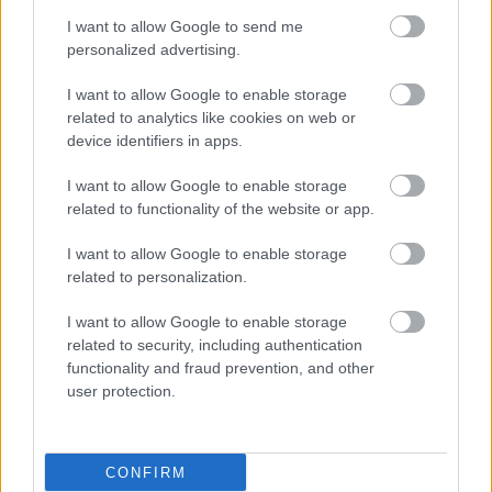
I want to allow Google to send me
personalized advertising.
I want to allow Google to enable storage
related to analytics like cookies on web or
device identifiers in apps.
I want to allow Google to enable storage
related to functionality of the website or app.
I want to allow Google to enable storage
related to personalization.
Πέμπτη, 13 Νοεμβρίου 2025, 16:20
RSV: Συνιστάται ο εμβολιασμός για άτομα με
I want to allow Google to enable storage
αιματολογικές παθήσεις
related to security, including authentication
functionality and fraud prevention, and other
Αυτό αναφέρθηκε στο ετήσιο συνέδριο των γερμανόφωνων
user protection.
επιστημονικών εταιρειών αιματολογίας και ογκολογίας.
CONFIRM