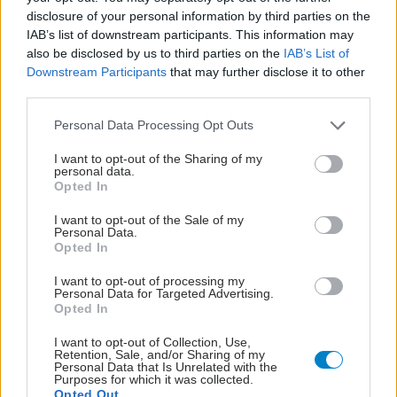
disclosure of your personal information by third parties on the
IAB’s list of downstream participants. This information may
also be disclosed by us to third parties on the
IAB’s List of
Downstream Participants
that may further disclose it to other
third parties.
Please note that this website/app uses one or more Google
Personal Data Processing Opt Outs
services and may gather and store information including but
not limited to your visit or usage behaviour. You may click to
I want to opt-out of the Sharing of my
personal data.
grant or deny consent to Google and its third-party tags to
Opted In
use your data for below specified purposes in below Google
ΣΗΜΕΡΑ ΣΤΟ IATRONET.GR
consent section.
I want to opt-out of the Sale of my
Personal Data.
Opted In
I want to opt-out of processing my
Personal Data for Targeted Advertising.
Opted In
I want to opt-out of Collection, Use,
Retention, Sale, and/or Sharing of my
Personal Data that Is Unrelated with the
Purposes for which it was collected.
Opted Out