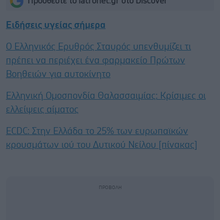
Προσθέστε το iatronet.gr στο Discover
Ειδήσεις υγείας σήμερα
Ο Ελληνικός Ερυθρός Σταυρός υπενθυμίζει τι
πρέπει να περιέχει ένα φαρμακείο Πρώτων
Βοηθειών για αυτοκίνητο
Ελληνική Ομοσπονδία Θαλασσαιμίας: Κρίσιμες οι
ελλείψεις αίματος
ECDC: Στην Ελλάδα το 25% των ευρωπαϊκών
κρουσμάτων ιού του Δυτικού Νείλου [πίνακας]