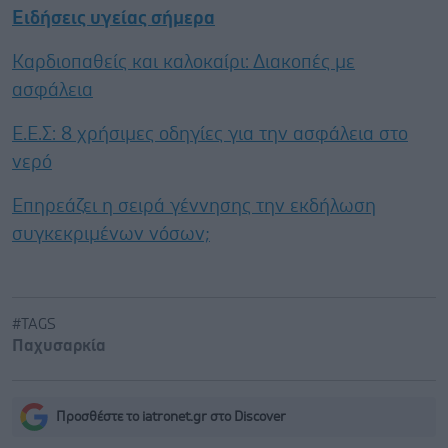
Ειδήσεις υγείας σήμερα
Καρδιοπαθείς και καλοκαίρι: Διακοπές με
ασφάλεια
Ε.E.Σ: 8 χρήσιμες οδηγίες για την ασφάλεια στο
νερό
Επηρεάζει η σειρά γέννησης την εκδήλωση
συγκεκριμένων νόσων;
#TAGS
Παχυσαρκία
Προσθέστε το iatronet.gr στο Discover