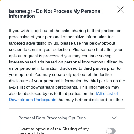
από τον εγκέφαλο;
iatronet.gr -
Do Not Process My Personal
Information
If you wish to opt-out of the sale, sharing to third parties, or
processing of your personal or sensitive information for
targeted advertising by us, please use the below opt-out
section to confirm your selection. Please note that after your
ΔΕΙΤΕ ΕΠΙΣΗΣ
opt-out request is processed you may continue seeing
interest-based ads based on personal information utilized by
us or personal information disclosed to third parties prior to
your opt-out. You may separately opt-out of the further
disclosure of your personal information by third parties on the
IAB’s list of downstream participants. This information may
also be disclosed by us to third parties on the
IAB’s List of
Downstream Participants
that may further disclose it to other
third parties.
Please note that this website/app uses one or more Google
Personal Data Processing Opt Outs
services and may gather and store information including but
not limited to your visit or usage behaviour. You may click to
I want to opt-out of the Sharing of my
personal data.