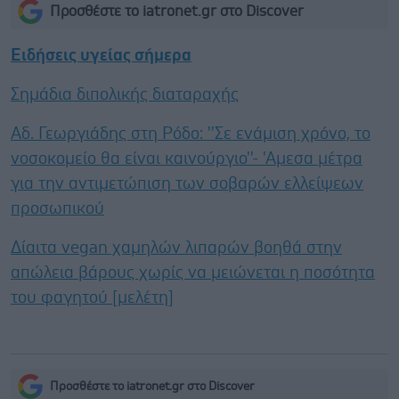
Προσθέστε το iatronet.gr στο Discover
Ειδήσεις υγείας σήμερα
Σημάδια διπολικής διαταραχής
Αδ. Γεωργιάδης στη Ρόδο: ''Σε ενάμιση χρόνο, το
νοσοκομείο θα είναι καινούργιο''- 'Αμεσα μέτρα
για την αντιμετώπιση των σοβαρών ελλείψεων
προσωπικού
Δίαιτα vegan χαμηλών λιπαρών βοηθά στην
απώλεια βάρους χωρίς να μειώνεται η ποσότητα
του φαγητού [μελέτη]
Προσθέστε το iatronet.gr στο Discover