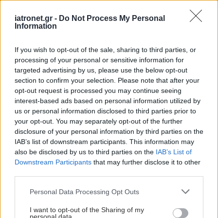
Ε.E.Σ: 8 χρήσιμες οδηγίες για την ασφάλεια στο
iatronet.gr -
Do Not Process My Personal
Information
νερό
Επηρεάζει η σειρά γέννησης την εκδήλωση
If you wish to opt-out of the sale, sharing to third parties, or
processing of your personal or sensitive information for
συγκεκριμένων νόσων;
targeted advertising by us, please use the below opt-out
section to confirm your selection. Please note that after your
opt-out request is processed you may continue seeing
interest-based ads based on personal information utilized by
us or personal information disclosed to third parties prior to
Προσθέστε το iatronet.gr στο Discover
your opt-out. You may separately opt-out of the further
disclosure of your personal information by third parties on the
IAB’s list of downstream participants. This information may
shares
also be disclosed by us to third parties on the
IAB’s List of
Downstream Participants
that may further disclose it to other
third parties.
ΔΙΑΒΑΣΤΕ ΑΚΟΜΑ
Please note that this website/app uses one or more Google
Personal Data Processing Opt Outs
services and may gather and store information including but
Οι αλλαγές στο σώμα
not limited to your visit or usage behaviour. You may click to
I want to opt-out of the Sharing of my
που θεωρούνται
personal data.