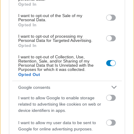
grant or deny consent to Google and its third-party tags to
Opted In
φυσιολογικές με το
use your data for below specified purposes in below Google
πέρασμα του χρόνου
consent section.
I want to opt-out of the Sale of my
Personal Data.
Opted In
Πώς επηρεάζει τους μυς
I want to opt-out of processing my
Personal Data for Targeted Advertising.
και τα οστά ένα
Opted In
συμπλήρωμα
κολλαγόνου;
I want to opt-out of Collection, Use,
Retention, Sale, and/or Sharing of my
Personal Data that Is Unrelated with the
Purposes for which it was collected.
Opted Out
Πώς επηρεάζει η ψυχική
υγεία τη σωματική
Google consents
I want to allow Google to enable storage
related to advertising like cookies on web or
device identifiers in apps.
Οι αόρατοι άνθρωποι
I want to allow my user data to be sent to
του φάσματος: Όταν ο
Google for online advertising purposes.
αυτισμός γερνάει στην