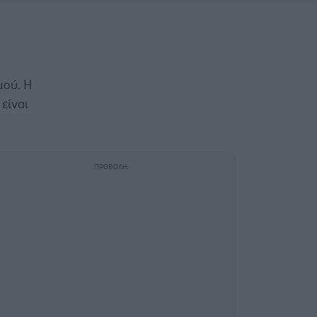
μού. Η
 είναι