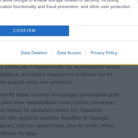
.
cation functionality and fraud prevention, and other user protection.
ό αυτοκίνητο, που αναδεικνύεται στο χειρότερο εχθρό
, επιβαρύνει σημαντικά την υγεία των κατοίκων.
τις σοβαρές επιπτώσεις λόγω των τροχαίων
CONFIRM
ν, το αυτοκίνητο αποτελεί τη μεγαλύτερη πηγή
τμοσφαιρικών ρύπων και θορύβου.
Data Deletion
Data Access
Privacy Policy
ο εκνευρισμός και το άγχος από την κυκλοφοριακή
, καθώς και η παρακώλυση της κυκλοφορίας ακόμα
ζοδρόμια, αποτελούν παράγοντες κινδύνου για τη
και ψυχική υγεία των κατοίκων.
ητο θα πάψει να είναι το κυρίαρχο μεταφορικό μέσο
ς μόνο όταν προσφερθούν στους πολίτες ελκυστικές
ές λύσεις. Σε ορισμένες πόλεις της Γερμανίας
ύν ήδη οχήματα χαμηλού θορύβου σε περιοχές
όμενες από την ηχορύπανση, ενώ σε πολλές πόλεις
ζονται τα τραμ.