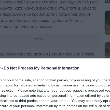
Δ
ος όγκος αποβλήτων που παράγει η σύγχρονη πόλη και
λονται κατά κανόνα έξω από αυτή, αποτελεί ίσως το
ο περιβαλλοντικό πρόβλημα της αστικοποίησης. Η
η των αποβλήτων απορροφά σχεδόν το 1/3 των
ντικών δαπανών των πόλεων.
ξορθολογισμός του αστικού μεταβολισμού θα έπρεπε
εται στην πρόληψη των αποβλήτων μέσω της μείωσης
ωγής τους, οι δαπάνες αυτές αφορούν κυρίως
r -
Do Not Process My Personal Information
τα ανακύκλωσης. Οι αρχές της
λεσματικότητας και του οικοσχεδιασμού στη
to opt-out of the sale, sharing to third parties, or processing of your per
α θα μπορούσαν να οδηγήσουν σε λιγότερα και πιο
formation for targeted advertising by us, please use the below opt-out s
r selection. Please note that after your opt-out request is processed y
πόβλητα.
eing interest-based ads based on personal information utilized by us or
disclosed to third parties prior to your opt-out. You may separately opt-
ες περιοχές της Μ. Βρετανίας έχει επιτευχθεί μείωση
losure of your personal information by third parties on the IAB’s list of
των κατά 35%. Στην Πάρμα της Ιταλίας, τα ποιοτικά