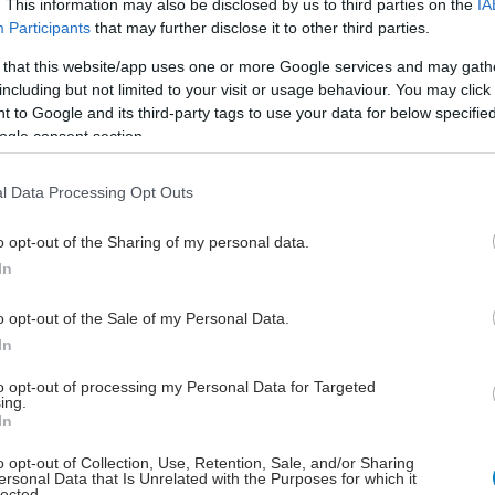
. This information may also be disclosed by us to third parties on the
IA
ετατρέπονται σε οικοδομικά υλικά, στο Ρίμινι τα
Participants
that may further disclose it to other third parties.
απόβλητα των ξενοδοχείων σε γεωργικά λιπάσματα.
 that this website/app uses one or more Google services and may gath
 που συμμετέχουν στη διαδικασία αυτή
including but not limited to your visit or usage behaviour. You may click 
 to Google and its third-party tags to use your data for below specifi
νται’ με φυτά.
ogle consent section.
 που προκαλείται από τις μεταφορικές, τις
ές και τις ψυχαγωγικές δραστηριότητες στην πόλη,
l Data Processing Opt Outs
πίσης ένα από τα σοβαρότερα περιβαλλοντικά
o opt-out of the Sharing of my personal data.
, με σημαντικές συνέπειες στην υγεία των κατοίκων.
In
άνθρωπος προσαρμόζεται σε ευρύ φάσμα εντάσεων του
υπάρχουν ορισμένα όρια στην προσαρμοστική αυτή
o opt-out of the Sale of my Personal Data.
In
to opt-out of processing my Personal Data for Targeted
ing.
In
o opt-out of Collection, Use, Retention, Sale, and/or Sharing
τονος, απροσδόκητος ή μόνιμος θόρυβος
ersonal Data that Is Unrelated with the Purposes for which it
lected.