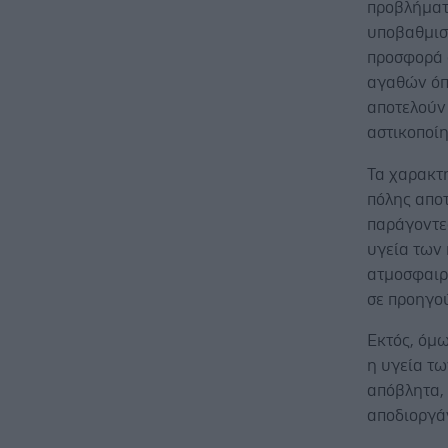
προβλήματ
υποβαθμισ
προσφορά 
αγαθών όπω
αποτελούν 
αστικοποί
Τα χαρακτ
πόλης απο
παράγοντε
υγεία των 
ατμοσφαιρ
σε προηγο
Εκτός, όμω
η υγεία τω
απόβλητα, 
αποδιοργά