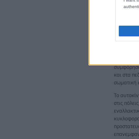
λειτουργία
authenti
Το ιδιωτικ
των πόλεων
Εκτός από 
ατυχημάτω
βασικών α
Επιπλέον, 
συμφόρηση
και στα πε
σωματική 
Το αυτοκίν
στις πόλει
εναλλακτικ
κυκλοφορο
προστατευ
επανεμφανί