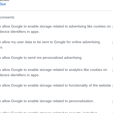
ουν την προσαρμοστική ικανότητα του ατόμου. Στην
Out
Ένωση, έρευνες έχουν διαπιστώσει ότι το 17-22% του
εκτίθεται συνεχώς, σε όλη τη διάρκεια της ημέρας,
consents
δυνα υψηλές στάθμες εξωτερικού θορύβου (>65db),
% εκτίθεται σε στάθμες θορύβου που προκαλούν
o allow Google to enable storage related to advertising like cookies on
evice identifiers in apps.
οχλήσεις (55-65db).
o allow my user data to be sent to Google for online advertising
ίς επιπτώσεις του θορύβου στην υγεία
s.
νουν παρενόχληση του ύπνου, διάσπαση της
ακουστικές διαταραχές, ψυχολογικές διαταραχές,
to allow Google to send me personalized advertising.
ς του καρδιαγγειακού συστήματος, μείωση της
Υψηλές στάθμες θορύβου (>85db), που αναπτύσσονται
o allow Google to enable storage related to analytics like cookies on
διασκέδασης και σε ορισμένα μεταφορικά μέσα,
evice identifiers in apps.
ν συνήθως σε απώλεια της ακουστικής οξύτητας, η
o allow Google to enable storage related to functionality of the website
αι μάλιστα μη αναστρέψιμη, λόγω καταστροφής των
κυττάρων.
o allow Google to enable storage related to personalization.
έκθεση σε θόρυβο αυξάνει την αρτηριακή πίεση και
ακή συχνότητα και διαταράσσει την ορμονική
o allow Google to enable storage related to security, including