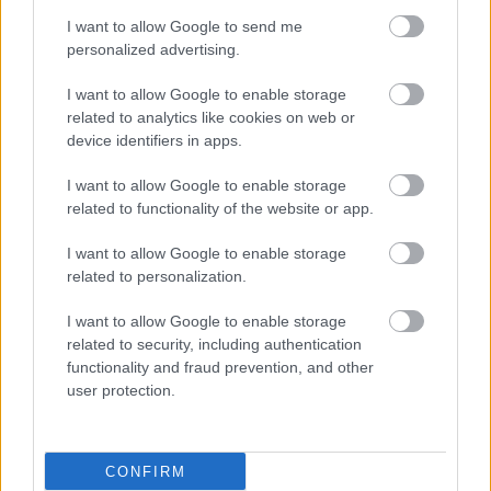
αργότερα της όπερας. Ο τελευταίος καστράτος του
I want to allow Google to send me
personalized advertising.
Βατικανού πέθανε το 1922.
I want to allow Google to enable storage
Στην αυτοκρατορική Ρώμη συνηθιζόταν επίσης ο
related to analytics like cookies on web or
αγκτηριασμός (κλείδωμα των ανδρικών
device identifiers in apps.
γεννητικών οργάνων με διάφορους τρόπους),
I want to allow Google to enable storage
ώστε να παρεμποδίζεται η στύση, και κατά
related to functionality of the website or app.
συνέπεια η συνουσία και η αυτοϊκανοποίηση σε
I want to allow Google to enable storage
μουσικούς και ηθοποιούς που έπρεπε να
related to personalization.
διατηρήσουν νεανική τη φωνή τους.
I want to allow Google to enable storage
Ο αγκτηριασμός εξαφανίστηκε τον Μεσαίωνα, για
related to security, including authentication
να επανεμφανιστεί το 1870 ως μέθοδος
functionality and fraud prevention, and other
user protection.
αντισύλληψης. Εφαρμόζεται ακόμα στους Μαορί,
στις Ινδίες και σε ορισμένους αμερικανούς
ιθαγενείς.
CONFIRM