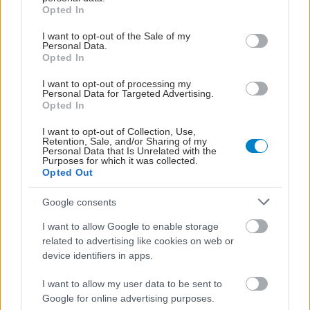
grant or deny consent to Google and its third-party tags to
Opted In
δυσκολεύει τον τοκετό, αυξάνοντας την
use your data for below specified purposes in below Google
περιγεννητική θνησιμότητα και νοσηρότητα.
consent section.
I want to opt-out of the Sale of my
Personal Data.
Opted In
Μέχρι τα τέλη 19ου αιώνα συνηθιζόταν σε
ορισμένες φυλές της Αυστραλίας η ουρηθροτομή
I want to opt-out of processing my
Personal Data for Targeted Advertising.
(ή τεχνητός υποσπαδίας), ως ιεροτελεστία μύησης,
Opted In
ως μορφή αντισύλληψης και ως μέθοδος
I want to opt-out of Collection, Use,
εκλεκτικής στείρωσης αδύναμων ατόμων. Στην
Retention, Sale, and/or Sharing of my
Personal Data that Is Unrelated with the
αρχαιότητα, συνηθιζόταν και ο ακρωτηριασμός
Purposes for which it was collected.
Opted Out
του πέους (φαλλοτομία) για τους ηττημένους,
καθώς το πέος συμβόλιζε τη δύναμη του
Google consents
πολεμιστή.
I want to allow Google to enable storage
related to advertising like cookies on web or
Ο ανδρικός ευνουχισμός υπήρξε πολιτισμικό έθιμο
device identifiers in apps.
στη Δύση και την Ανατολή για πολλούς αιώνες,
I want to allow my user data to be sent to
είτε για τις ανάγκες του χαρεμιού, είτε για τις
Google for online advertising purposes.
απαιτήσεις της εκκλησιαστικής μουσικής και