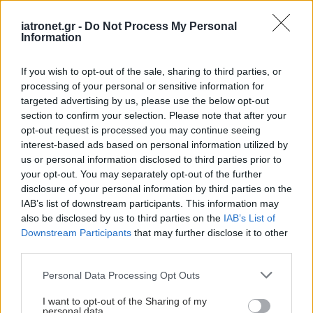
iatronet.gr -
Do Not Process My Personal
Δυσχεραίνει την ούρηση, επιμηκύνει το χρόνο
Information
εκκένωσης της κύστης, προκαλεί επίπονα
συμπτώματα κατά την έμμηνο ρύση, αυξάνει
If you wish to opt-out of the sale, sharing to third parties, or
processing of your personal or sensitive information for
σημαντικά τις λοιμώξεις του ουροποιητικού
targeted advertising by us, please use the below opt-out
συστήματος, τα νοσήματα των νεφρών και
section to confirm your selection. Please note that after your
διάφορες άλλες φλεγμονές της πυέλου.
opt-out request is processed you may continue seeing
interest-based ads based on personal information utilized by
Επιπλέον, λόγω της συρραφής, οι γυναικολογικές
us or personal information disclosed to third parties prior to
your opt-out. You may separately opt-out of the further
και προληπτικές εξετάσεις είναι αδύνατες μέχρι
disclosure of your personal information by third parties on the
να παντρευτεί η κοπέλα.
IAB’s list of downstream participants. This information may
also be disclosed by us to third parties on the
IAB’s List of
Αλλά και όταν ο σύζυγος ανοίξει (συνήθως με
Downstream Participants
that may further disclose it to other
μαχαίρι) τη συρραφή του κόλπου, προκαλούνται
third parties.
έντονοι πόνοι, ενώ η όλη κατάσταση οδηγεί σε
Please note that this website/app uses one or more Google
Personal Data Processing Opt Outs
μείωση ή εξαφάνιση της ερωτικής επιθυμίας.
services and may gather and store information including but
not limited to your visit or usage behaviour. You may click to
I want to opt-out of the Sharing of my
Επίσης, ο ουλώδης ιστός που αναπτύσσεται
personal data.