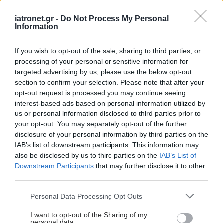
iatronet.gr -
Do Not Process My Personal
Διευθέτηση των αποζημιώσεων των
Information
Στρατιωτικών Ιατρών μετά από αίτημα του ΙΣΑ
If you wish to opt-out of the sale, sharing to third parties, or
Διαταραχή μετατραυματικού στρες: Ουσία της
processing of your personal or sensitive information for
ιατρικής κάνναβης μειώνει τους εφιάλτες
targeted advertising by us, please use the below opt-out
section to confirm your selection. Please note that after your
Δήμος Κασσάνδρας: Αίρεται η απαγόρευση για τη
opt-out request is processed you may continue seeing
interest-based ads based on personal information utilized by
χρήση του νερού στη Σίβηρη
us or personal information disclosed to third parties prior to
your opt-out. You may separately opt-out of the further
disclosure of your personal information by third parties on the
IAB’s list of downstream participants. This information may
#TAGS
also be disclosed by us to third parties on the
IAB’s List of
Κορωνοϊός (COVID-19)
Downstream Participants
that may further disclose it to other
third parties.
Please note that this website/app uses one or more Google
Personal Data Processing Opt Outs
Προσθέστε το iatronet.gr στο Discover
services and may gather and store information including but
not limited to your visit or usage behaviour. You may click to
I want to opt-out of the Sharing of my
personal data.