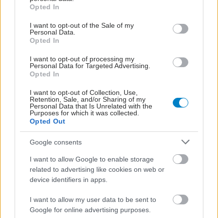
grant or deny consent to Google and its third-party tags to
Opted In
shares
use your data for below specified purposes in below Google
consent section.
I want to opt-out of the Sale of my
Personal Data.
Opted In
ΔΙΑΒΑΣΤΕ ΑΚΟΜΑ
I want to opt-out of processing my
Personal Data for Targeted Advertising.
ΕΟΔΥ: CoViD, γρίπη και
Opted In
RSV παραμένουν σε
χαμηλά επίπεδα
I want to opt-out of Collection, Use,
Retention, Sale, and/or Sharing of my
Personal Data that Is Unrelated with the
Purposes for which it was collected.
Opted Out
Φάουτσι: Θα μπορούσε
Google consents
να αντιμετωπίσει
ποινικές κατηγορίες
I want to allow Google to enable storage
λόγω άρνησης να
related to advertising like cookies on web or
απαντήσει για την CoViD;
device identifiers in apps.
I want to allow my user data to be sent to
Τα αντισυλληπτικά δεν
Google for online advertising purposes.
μειώνουν την