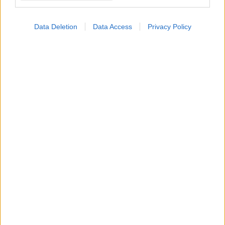
Data Deletion
Data Access
Privacy Policy
Μαγειρικά σκεύη και υγεία: Τι δείχνουν οι νέες
μελέτες