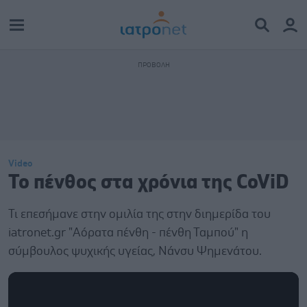
Video
Το πένθος στα χρόνια της CoViD
Τι επεσήμανε στην ομιλία της στην διημερίδα του
iatronet.gr "Αόρατα πένθη - πένθη Ταμπού" η
σύμβουλος ψυχικής υγείας, Νάνσυ Ψημενάτου.