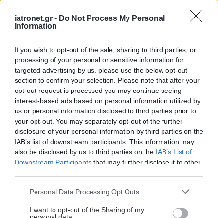
iatronet.gr -
Do Not Process My Personal
Information
If you wish to opt-out of the sale, sharing to third parties, or
processing of your personal or sensitive information for
targeted advertising by us, please use the below opt-out
section to confirm your selection. Please note that after your
opt-out request is processed you may continue seeing
interest-based ads based on personal information utilized by
us or personal information disclosed to third parties prior to
your opt-out. You may separately opt-out of the further
disclosure of your personal information by third parties on the
IAB’s list of downstream participants. This information may
also be disclosed by us to third parties on the
IAB’s List of
ΜΠΕΙΤΕ ΣΤΗ ΣΥΖΗΤΗΣΗ
Loading...
Downstream Participants
that may further disclose it to other
third parties.
Please note that this website/app uses one or more Google
Personal Data Processing Opt Outs
services and may gather and store information including but
not limited to your visit or usage behaviour. You may click to
I want to opt-out of the Sharing of my
Προσθήκη Σχολίου
personal data.