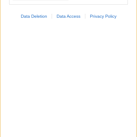
Data Deletion
Data Access
Privacy Policy
Φρούτα, σακχαρώδης διαβήτης και καλοκαίρι