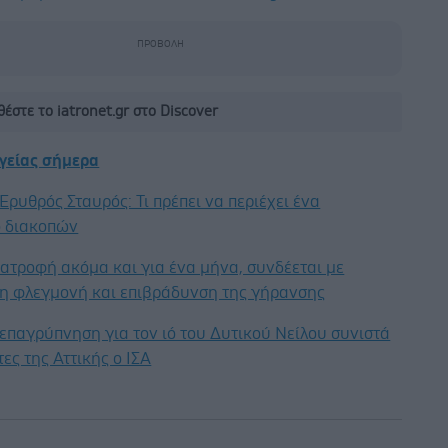
έστε το iatronet.gr στο Discover
υγείας σήμερα
Ερυθρός Σταυρός: Τι πρέπει να περιέχει ένα
 διακοπών
ατροφή ακόμα και για ένα μήνα, συνδέεται με
η φλεγμονή και επιβράδυνση της γήρανσης
επαγρύπνηση για τον ιό του Δυτικού Νείλου συνιστά
τες της Αττικής ο ΙΣΑ