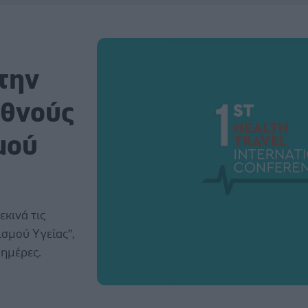
την
εθνούς
μού
εκινά τις
ισμού Υγείας”,
 ημέρες.