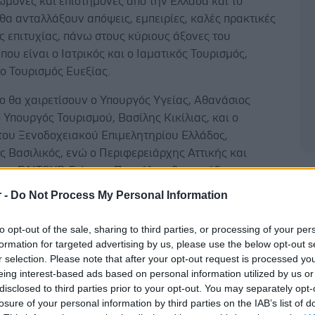
μονες και επιστήμονες από την Ελλάδα και το
θα ανταλλάξουν απόψεις, εμπειρίες, καλές πρακτικές
ες επιτυχίας, πάνω στους κύριους άξονες του
που είναι ο Ιατρικός και ο Ιαματικός Τουρισμός,
ο Τουρισμός Ευεξίας.
ο θα χαιρετίσουν ο Υπουργός Υγείας, Αθανάσιος
 Υπουργός Τουρισμού, Βασίλης Κικίλιας, και ο
του Ξενοδοχειακού Επιμελητηρίου Ελλάδος,
 Βασιλικός, ενώ ο Περιφερειάρχης Αττικής και
της ΕΛΙΤΟΥΡ, Γιώργος Πατούλης, θα κηρύξει την
Δ
ν εργασιών του Συνεδρίου.
r -
Do Not Process My Personal Information
κτήρια ομιλία του ο Πρόεδρος της Οργανωτικής
to opt-out of the sale, sharing to third parties, or processing of your per
, Ομότιμος Καθηγητής Ιατρικής του Πανεπιστημίου
formation for targeted advertising by us, please use the below opt-out s
άννης Τούντας, θα μας μυήσει στην Ιπποκράτειο
r selection. Please note that after your opt-out request is processed y
ια την υγεία και την ευεξία.
eing interest-based ads based on personal information utilized by us or
disclosed to third parties prior to your opt-out. You may separately opt-
losure of your personal information by third parties on the IAB’s list of