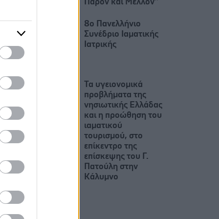
Παρόν και Μέλλον’’
8ο Πανελλήνιο
Συνέδριο Ιαματικής
Ιατρικής
Τα υγειονομικά
προβλήματα της
νησιωτικής Ελλάδας
και η προώθηση του
ιαματικού
τουρισμού, στο
επίκεντρο της
επίσκεψης του Γ.
Πατούλη στην
Κάλυμνο