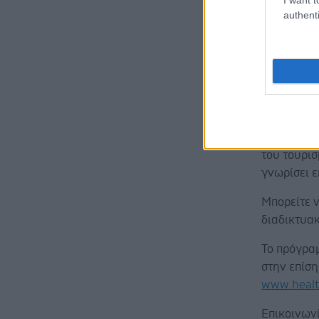
παρουσιάσο
authenti
Τουρισμού
περιπτώσεω
Στο κλείσι
Γραμματέα
Ελλάδας, κ
Ξενοδοχεια
για τα επό
του τουρισ
γνωρίσει ε
Μπορείτε ν
διαδικτυα
Το πρόγραμ
στην επίση
www.healt
Επικοινων