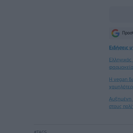
Προσθ
Ειδήσεις 
Ελληνικός 
φαρμακείο
Η vegan δι
χαμηλότερ
Αυξημένη 
στους πολί
#TAGS