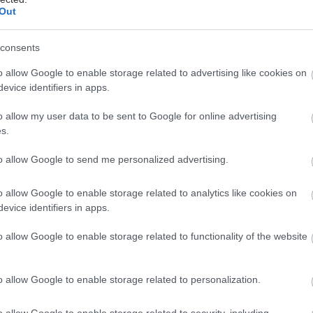
Out
ημέρα, η οποία είναι αφιερωμένη στην ελληνική
τητα, θα ξεκινήσει με την παρουσίαση του ρόλου της
consents
πό τον Κωνσταντίνο Κουσκούκη, Πρόεδρο της
o allow Google to enable storage related to advertising like cookies on
Ακαδημίας Ιαματικής Ιατρικής και του Ελληνικού
evice identifiers in apps.
 Τουρισμού Υγείας, ενώ στη συνέχεια η Καλλιόπη
ενική Διευθύντρια Οικονομικών Υποθέσεων από τον
o allow my user data to be sent to Google for online advertising
s.
γανισμό Παροχής Υπηρεσιών Υγείας θα μιλήσει για
 Διασυνοριακής Περίθαλψης 2011/24/Ε.Ε. Στις
to allow Google to send me personalized advertising.
τομές και παρεμβάσεις στο θεσμικό πλαίσιο θα
: η Γενική Γραμματέας Τουριστικής Πολιτικής και
o allow Google to enable storage related to analytics like cookies on
, Ολυμπία Αναστασοπούλου, ο Γενικός Γραμματέας
evice identifiers in apps.
Επενδύσεων και Ε.Σ.Π.Α., Δημήτρης Σκάλκος, η
o allow Google to enable storage related to functionality of the website
ευθύντρια του Συνδέσμου Ελληνικών Τουριστικών
ων, Μαρία Γάτσου και ο Senior Project Manager Real
 το Ταμείο Αξιοποίησης Ιδιωτικής Περιουσίας του
o allow Google to enable storage related to personalization.
 Παναγιώτης Αναγνωστόπουλος. Επιστήμονες
ειδικοτήτων και εκπρόσωποι εταιρειών θα
o allow Google to enable storage related to security, including