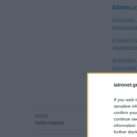
Ειδήσεις 
Ελληνικός 
φαρμακείο
Η vegan δι
χαμηλότερ
Αυξημένη 
στους πολί
iatronet.g
If you wish 
sensitive in
confirm you
#TAGS
continue se
Ασθενοφόρα
information 
further disc