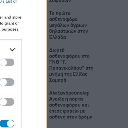
Σοφάδων
B’s List of
Το πρώτο
er and store
ασθενοφόρο
to grant or
μεγάλων άγριων
ed purposes
θηλαστικών στην
Ελλάδα
Δωρεά
ασθενοφόρου στο
ΓΝΘ "Γ.
Παπανικολάου" στη
μνήμη της Ελίζας
Σαμαρά
Αλεξανδρούπολη:
Άνοιξε η πόρτα
ασθενοφόρου και
έπεσε φορείο με
ασθενή στον δρόμο