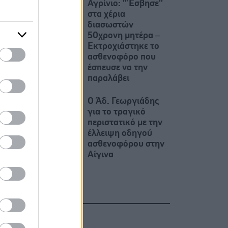
Αγρίνιο: ''’Εσβησε''
στα χέρια
διασωστών
50χρονη μητέρα –
Εκτροχιάστηκε το
ασθενοφόρο που
έσπευσε να την
παραλάβει
Ο Άδ. Γεωργιάδης
για το τραγικό
περιστατικό με την
έλλειψη οδηγού
ασθενοφόρου στην
Αίγινα