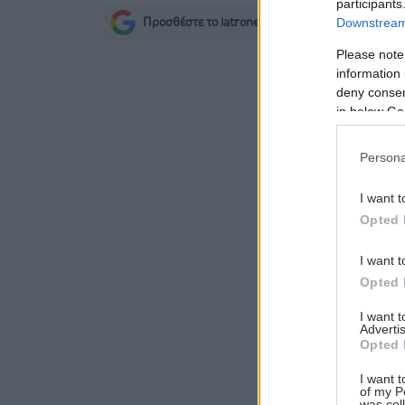
participants
Downstream 
Προσθέστε το iatronet.gr στο Discover
s
Please note
information 
deny consent
in below Go
Persona
I want t
Opted 
I want t
Opted 
I want 
Advertis
Opted 
I want t
of my P
was col