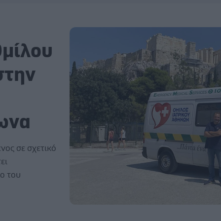
Ομίλου
στην
ωνα
νος σε σχετικό
ει
ο του