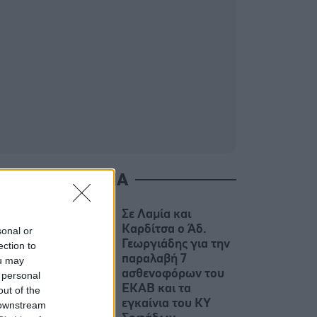
ΙΑΒΑΣΤΕ ΑΚΟΜΑ
Σε Λαμία και
Καρδίτσα ο Άδ.
sonal or
Γεωργιάδης για την
ection to
παραλαβή 7
ou may
ασθενοφόρων του
 personal
ΕΚΑΒ και τα
out of the
εγκαίνια του ΚΥ
 downstream