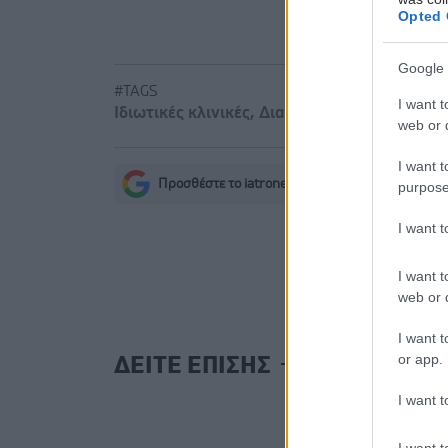
σοβαρών ε
Opted 
Google 
#TAGS
I want t
Ιδιωτικές κλινικές
,
Διαγνωστικά κέντρα
web or d
I want t
Προσθέστε το iatronet.gr στο Discover
purpose
s
I want 
I want t
web or d
I want t
or app.
ΔΕΙΤΕ ΕΠΙΣΗΣ
I want t
I want t