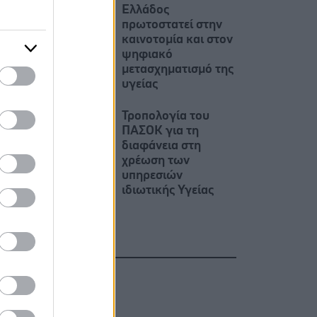
Ελλάδος
πρωτοστατεί στην
καινοτομία και στον
ψηφιακό
μετασχηματισμό της
υγείας
Τροπολογία του
ΠΑΣΟΚ για τη
διαφάνεια στη
χρέωση των
υπηρεσιών
ιδιωτικής Υγείας