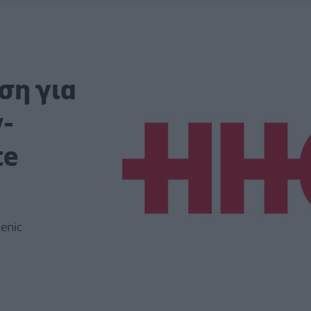
ση για
y-
te
lenic