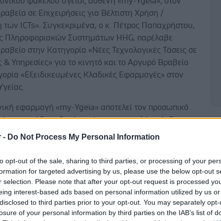
ρονικού φακέλου υγείας ασθενή «my-Ygeia», στον
αβεία σε Επιχειρήσεις για Βέλτιστη Χρήση /
 των ICTs». Συγκεκριμένα, ο κ. Πέτρος Παπαχρήστου,
ς Πληροφοριακών Συστημάτων HHG, παρέλαβε
ραβείο στην Κατηγορία «Νέες Τεχνολογικές Τάσεις σε
& Υπηρεσίες» για το κινητό και το Αργυρό Βραβείο
γορία «Εξειδικευμένες Κλαδικές Εφαρμογές» στον
Υγείας.
νική εφαρμογή «my-Ygeia» αποτελεί τον προσωπικό
είας για κάθε ασθενή, με άμεση και απλή πρόσβαση
Δ
ά του αρχεία από τα θεραπευτήρια του Ομίλου HHG
r -
Do Not Process My Personal Information
tropolitan Hospital, Μητέρα, Metropolitan General,
reta Inter Clinic), καθώς και τα διαγνωστικά κέντρα
to opt-out of the sale, sharing to third parties, or processing of your per
t.
formation for targeted advertising by us, please use the below opt-out s
r selection. Please note that after your opt-out request is processed y
 ψηφιακού περιβάλλοντος που είναι φιλικό προς τον
eing interest-based ads based on personal information utilized by us or
 εφαρμογή παρέχει μοναδικές δυνατότητες σε
disclosed to third parties prior to your opt-out. You may separately opt-
losure of your personal information by third parties on the IAB’s list of
ό χρόνο για ενημέρωση σχετικά με τα αποτελέσματα