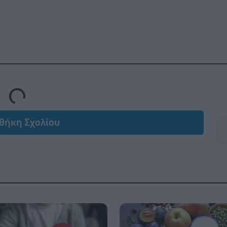
oading...
θήκη Σχολίου