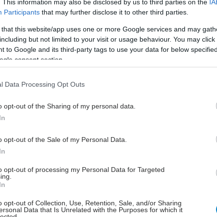
. This information may also be disclosed by us to third parties on the
IA
εων, καθώς και για τη διαχείριση και αποστολή
Participants
that may further disclose it to other third parties.
εδομένων και εξετάσεων στον επιλεγμένο γιατρό του
 that this website/app uses one or more Google services and may gath
 από οποιαδήποτε κινητή συσκευή ή υπολογιστή,
including but not limited to your visit or usage behaviour. You may click 
την απαραίτητη προστασία των προσωπικών του
 to Google and its third-party tags to use your data for below specifi
.
ogle consent section.
l Data Processing Opt Outs
o opt-out of the Sharing of my personal data.
έστε το iatronet.gr στο Discover
In
υγείας σήμερα
o opt-out of the Sale of my Personal Data.
In
ακχαρώδης διαβήτης και καλοκαίρι
to opt-out of processing my Personal Data for Targeted
ιπολικής διαταραχής
ing.
In
άδης στη Ρόδο: ''Σε ενάμιση χρόνο, το νοσοκομείο θα
o opt-out of Collection, Use, Retention, Sale, and/or Sharing
ούργιο''- 'Αμεσα μέτρα για την αντιμετώπιση των
ersonal Data that Is Unrelated with the Purposes for which it
lected.