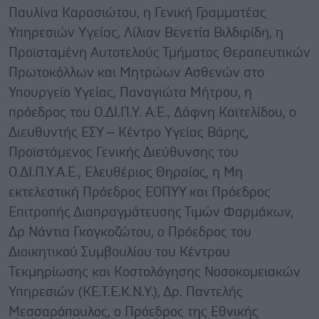
Παυλίνα Καρασιώτου, η Γενική Γραμματέας
Υπηρεσιών Υγείας, Λίλιαν Βενετία Βιλδιρίδη, η
Προϊσταμένη Αυτοτελούς Τμήματος Θεραπευτικών
Πρωτοκόλλων και Μητρώων Ασθενών στο
Υπουργείο Υγείας, Παναγιώτα Μήτρου, η
πρόεδρος του Ο.ΔΙ.Π.Υ. Α.Ε., Δάφνη Καϊτελίδου, ο
Διευθυντής ΕΣΥ – Κέντρο Υγείας Βάρης,
Προϊστάμενος Γενικής Διεύθυνσης του
Ο.ΔΙ.Π.Υ.Α.Ε., Ελευθέριος Θηραίος, η Μη
εκτελεστική Πρόεδρος ΕΟΠΥΥ και Πρόεδρος
Επιτροπής Διαπραγμάτευσης Τιμών Φαρμάκων,
Δρ Νάντια Γκογκοζώτου, ο Πρόεδρος του
Διοικητικού Συμβουλίου του Κέντρου
Τεκμηρίωσης και Κοστολόγησης Νοσοκομειακών
Υπηρεσιών (ΚΕ.Τ.Ε.Κ.Ν.Υ.), Δρ. Παντελής
Μεσσαρόπουλος, ο Πρόεδρος της Εθνικής