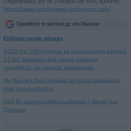
Πληροφορίες για το Συνέδριο και τους ομιλητές:
https://www.rarediseases-conference.com/
Προσθέστε το iatronet.gr στο Discover
Ειδήσεις υγείας σήμερα
Ο CEO της GSK στοχεύει σε εξοικονόμηση κόστους
2,5 δισ. δολαρίων από ώριμα προϊόντα,
προμήθειες και αλυσίδα εφοδιασμού
Με Ιδιωτική Πρωτοβουλία το πρώτο φαρμακείο
στον Αγιο Ευστράτιο
Γιατί θα φωταγωγηθεί συμβολικά η Βουλή των
Ελλήνων