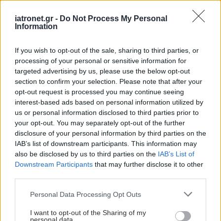
ΔΙΑΒΑΣΤΕ ΑΚΟΜΑ
iatronet.gr -
Do Not Process My Personal
Information
Με Ιδιωτική
Πρωτοβουλία το πρώτο
If you wish to opt-out of the sale, sharing to third parties, or
φαρμακείο στον Αγιο
processing of your personal or sensitive information for
Ευστράτιο
targeted advertising by us, please use the below opt-out
section to confirm your selection. Please note that after your
opt-out request is processed you may continue seeing
interest-based ads based on personal information utilized by
Σύσκεψη στον ΕΟΦ για
us or personal information disclosed to third parties prior to
την ομαλή λειτουργία
your opt-out. You may separately opt-out of the further
της εφοδιαστικής
disclosure of your personal information by third parties on the
αλυσίδας των
IAB’s list of downstream participants. This information may
φαρμάκων
also be disclosed by us to third parties on the
IAB’s List of
Downstream Participants
that may further disclose it to other
third parties.
Το φαρμακείο των
διακοπών: Τα
Please note that this website/app uses one or more Google
Personal Data Processing Opt Outs
απαραίτητα για τις
services and may gather and store information including but
συχνότερες
not limited to your visit or usage behaviour. You may click to
I want to opt-out of the Sharing of my
μικροενοχλήσεις
personal data.