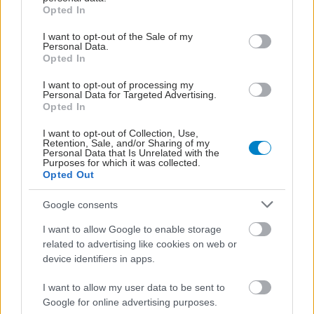
grant or deny consent to Google and its third-party tags to
Opted In
use your data for below specified purposes in below Google
consent section.
I want to opt-out of the Sale of my
ΗΠΑ: Οι γίγαντες της
Personal Data.
εφοδιαστικής αλυσίδας
Opted In
αγωνίζονται να
συμβαδίσουν με την
I want to opt-out of processing my
Personal Data for Targeted Advertising.
άνθηση της
Opted In
υγειονομικής
περίθαλψης
I want to opt-out of Collection, Use,
Retention, Sale, and/or Sharing of my
Personal Data that Is Unrelated with the
24ωρα φαρμακεία στα
Purposes for which it was collected.
δύο μεγαλύτερα
Opted Out
αεροδρόμια της χώρας
Google consents
I want to allow Google to enable storage
related to advertising like cookies on web or
Τ.Ε.Α.Υ.Φ.Ε: Επενδύει
device identifiers in apps.
στη νέα γενιά μέσω της
πρακτικής άσκησης
I want to allow my user data to be sent to
Google for online advertising purposes.