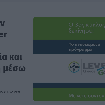
ην
er
ι
ία και
ή μέσω
ν στον νέο