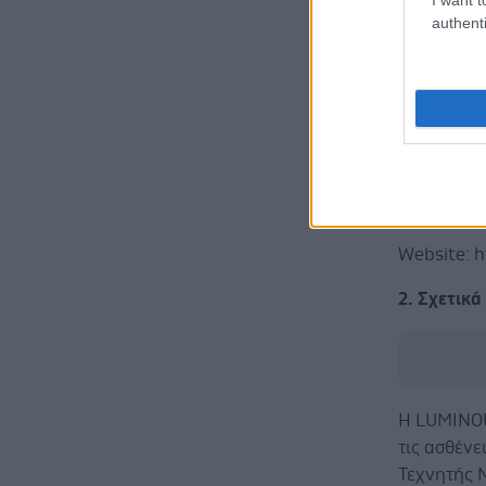
δίνοντας 
authenti
τεχνητής ν
αντιδραστ
ενισχύοντα
θεραπείας 
διάρκεια π
υγειονομικ
προσδόκιμ
Website: h
2. Σχετικ
Η LUMINOU
τις ασθέν
Τεχνητής 