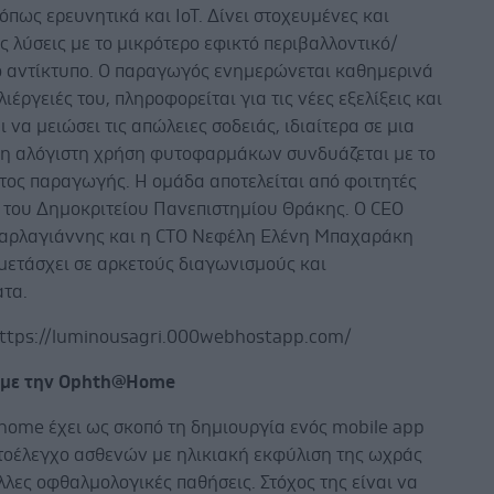
όπως ερευνητικά και IoT. Δίνει στοχευμένες και
ς λύσεις με το μικρότερο εφικτό περιβαλλοντικό/
ό αντίκτυπο. Ο παραγωγός ενημερώνεται καθημερινά
λιέργειές του, πληροφορείται για τις νέες εξελίξεις και
 να μειώσει τις απώλειες σοδειάς, ιδιαίτερα σε μια
 η αλόγιστη χρήση φυτοφαρμάκων συνδυάζεται με το
τος παραγωγής. Η ομάδα αποτελείται από φοιτητές
 του Δημοκριτείου Πανεπιστημίου Θράκης. Ο CEO
αρλαγιάννης και η CTO Νεφέλη Ελένη Μπαχαράκη
μετάσχει σε αρκετούς διαγωνισμούς και
τα.
https://luminousagri.000webhostapp.com/
ά με την Ophth@Home
ome έχει ως σκοπό τη δημιουργία ενός mobile app
υτοέλεγχο ασθενών με ηλικιακή εκφύλιση της ωχράς
λλες οφθαλμολογικές παθήσεις. Στόχος της είναι να