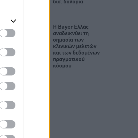
δισ. δολαρια
Η Bayer Ελλάς
αναδεικνύει τη
σημασία των
κλινικών μελετών
και των δεδομένων
πραγματικού
κόσμου