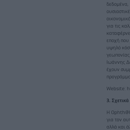
δεδομένα, 
ουσιαστικέ
οικονομικ
για τις καλ
καταφέρνει
εποχή που
υψηλό κόσ
γεωπονίας
Ιωάννης Δ
έχουν συμ
προγράμμα
Website: 
3. Σχετικ
Η Ophth@h
για τον α
αλλά και ά