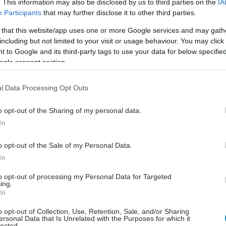
. This information may also be disclosed by us to third parties on the
IA
για Όλους’, αναγνωρίζουμε πόσο σημαντικό είναι να
Participants
that may further disclose it to other third parties.
με καθοδήγηση στα πρώτα βήματα αυτών των νέων,
 that this website/app uses one or more Google services and may gath
 και επιχειρηματικών μυαλών, που έχουν τη δύναμη
including but not limited to your visit or usage behaviour. You may click 
ουν την κοινωνική μας ευημερία και τη βιώσιμη
 to Google and its third-party tags to use your data for below specifi
Είμαστε έτοιμοι να συνεργαστούμε μαζί τους και να
ogle consent section.
σουμε ένα περιβάλλον όπου η καινοτομία παρέχει
 όλους και αντιμετωπίζει τις προκλήσεις της εποχής
l Data Processing Opt Outs
ιουργικότητα και αποτελεσματικότητα».
o opt-out of the Sharing of my personal data.
μμα Level-up|G4A, μια πρωτοβουλία που ξεκίνησε το
In
χει υποστήριξη και συμβουλευτική σε ερευνητικές
 νεοφυείς επιχειρήσεις διαφορετικής ωριμότητας,
o opt-out of the Sale of my Personal Data.
ς κύριο στόχο την ανάπτυξη καινοτόμων ιδεών σε
In
πιχειρήσεις, οι οποίες μπορεί να αναπτυχθούν είτε
to opt-out of processing my Personal Data for Targeted
 είτε μέσω της εξασφάλισης χρηματοδότησης.
ing.
ες πληροφορίες για το πρόγραμμα είναι διαθέσιμες
In
//www.bayer.com/el/gr/innovation/level-upg4a.
o opt-out of Collection, Use, Retention, Sale, and/or Sharing
ersonal Data that Is Unrelated with the Purposes for which it
μα αναμένεται να ολοκληρωθεί τον Ιούλιο του 2024,
lected.