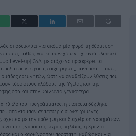
λλάς αποδεικνύει για ακόμα μία φορά τη δέσμευση
ινοτομία, καθώς για 3η συνεχόμενη χρονιά υλοποιεί
μα Level-up| G4A, με στόχο να προσφέρει τα
εφόδια σε νεοφυείς επιχειρήσεις, πανεπιστημιακές
ι ομάδες ερευνητών, ώστε να αναδείξουν λύσεις που
ουν τόσο στους κλάδους της Υγείας και της
φής όσο και στην κοινωνία γενικότερα.
ίτο κύκλο του προγράμματος, η εταιρεία δέχθηκε
 που απαντούσαν σε τέσσερις συγκεκριμένες
, σχετικά με την πρόληψη και διαχείριση νοσημάτων,
φυλιστικές νόσοι της ωχράς κηλίδας, η Χρόνια
σος και ο καρκίνος του προστάτη, καθώς και για