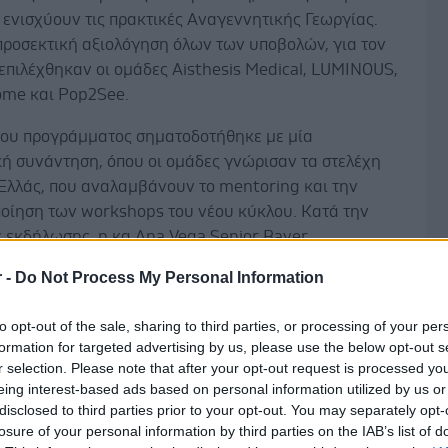
 ενισχύουν τις πρακτικές Αναγεννητικής Γεωργίας.
προσεκτική αξιολόγηση όλων των υποβολών, για τον
επιλέχθηκαν οι ομάδες Aisthesis Medical, LUMINOUS,
me και Pop2See.
του προγράμματος σηματοδοτήθηκε με μία
κή συνάντηση, όπου οι ομάδες γνώρισαν τα στελέχη
 Ελλάς, που αναλαμβάνουν το mentoring και την
οίηση των workshops του νέου κύκλου. Κατά την
ς εκδήλωσης, η κα Ana Vega Senior Bayer
ative στη χώρα μας και Διευθύνουσα Σύμβουλος της
r -
Do Not Process My Personal Information
ς, ανέφερε «Σε μια εποχή που ο κόσμος αντιμετωπίζει
Δ
προκλήσεις στον τομέα της υγείας και της διατροφής,
to opt-out of the sale, sharing to third parties, or processing of your per
λλάς εξακολουθεί τη σταθερή υποστήριξη των
formation for targeted advertising by us, please use the below opt-out s
πιχειρήσεων, που εργάζονται για να κάνουν τη
r selection. Please note that after your opt-out request is processed y
αλωσορίζουμε τις τέσσερις νέες μας ομάδες και
eing interest-based ads based on personal information utilized by us or
disclosed to third parties prior to your opt-out. You may separately opt-
ε με ενθουσιασμό και ανυπομονησία τις καινοτόμες
losure of your personal information by third parties on the IAB’s list of
υ θα προσφέρουν. Με φάρο την αποστολή μας ‘Υγεία