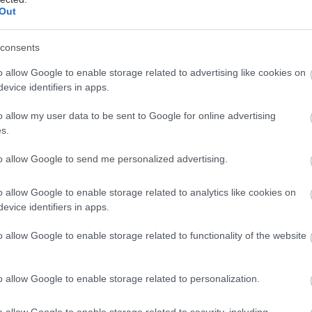
Out
ταιρεία από τις συμμετέχουσες, θα επιλεχθεί βάσει
νων κριτηρίων, και θα λάβει χρηματικό έπαθλο.
consents
o allow Google to enable storage related to advertising like cookies on
evice identifiers in apps.
 στοιχεία για τις 4 ομάδες που ξεκίνησαν ήδη
o allow my user data to be sent to Google for online advertising
s.
 με την Aisthesis Medical
to allow Google to send me personalized advertising.
s Medical προάγει την πρωτοπορία στον χώρο της
σω μιας διασυνδεδεμένης πλατφόρμας υποστήριξης
o allow Google to enable storage related to analytics like cookies on
αποφάσεων οξείας περίθαλψης που μεταμορφώνει τη
evice identifiers in apps.
των ασθενών εντός και εκτός των νοσοκομειακών
o allow Google to enable storage related to functionality of the website
ιοποιώντας μοντέλα τεχνητής νοημοσύνης και
 ιατρικής χρήσης, το σύστημά της ενσωματώνει
ένα δεδομένα υγείας των ασθενών για ανάλυση
o allow Google to enable storage related to personalization.
ε πραγματικό χρόνο και προβλέψεις της πορείας των
ειτουργιών των οργάνων. Η προληπτική προσέγγισή,
o allow Google to enable storage related to security, including