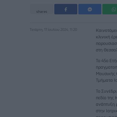
shares
Τετάρτη, 17 Ιουλίου 2024, 11:20
Καινοτόμες
κλινική έρ
παρουσιαστ
στη Θεσσα
Το 45ο Ετή
πραγματοπο
Μουσικής 
Τμήματα Ι
Το Συνέδρι
πεδίο της 
ανάπτυξη 
στην Ιατρι