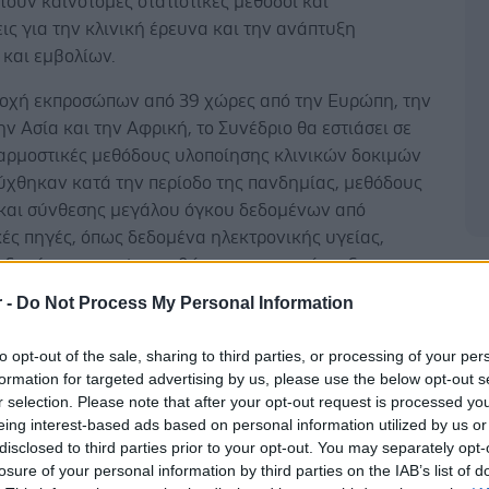
ούν καινοτόμες στατιστικές μέθοδοι και
ις για την κλινική έρευνα και την ανάπτυξη
 και εμβολίων.
οχή εκπροσώπων από 39 χώρες από την Ευρώπη, την
ην Ασία και την Αφρική, το Συνέδριο θα εστιάσει σε
σαρμοστικές μεθόδους υλοποίησης κλινικών δοκιμών
ύχθηκαν κατά την περίοδο της πανδημίας, μεθόδους
και σύνθεσης μεγάλου όγκου δεδομένων από
ές πηγές, όπως δεδομένα ηλεκτρονικής υγείας,
εδομένα και omics, καθώς και στην ανάπτυξη
Δ
κών μοντέλων νοσημάτων με τη χρήση μεθόδων
r -
Do Not Process My Personal Information
οημοσύνης. Επιπλέον, θα συζητηθεί η σύζευξη
 κλινικών μελετών και δεδομένων παρατήρησης (real
to opt-out of the sale, sharing to third parties, or processing of your per
/evidence).
formation for targeted advertising by us, please use the below opt-out s
r selection. Please note that after your opt-out request is processed y
ο επικεντρώνεται στις μεθόδους και τις πρακτικές
eing interest-based ads based on personal information utilized by us or
της βιοστατιστικής στην ιατρική και φαρμακευτική
disclosed to third parties prior to your opt-out. You may separately opt-
losure of your personal information by third parties on the IAB’s list of
ευθύνεται σε στατιστικούς, επιστήμονες δεδομένων