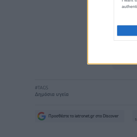
authenti
ανακαινισ
Σε Λαμία κ
ασθενοφόρ
Πώς επηρε
#TAGS
Δημόσια υγεία
Προσθέστε το iatronet.gr στο Discover
s