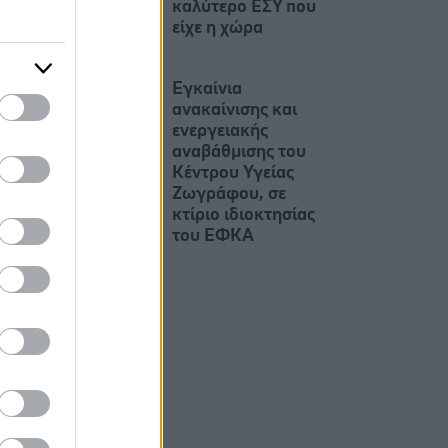
καλύτερο ΕΣΥ που
είχε η χώρα
Εγκαίνια
ανακαίνισης και
ενεργειακής
αναβάθμισης του
Κέντρου Υγείας
Ζωγράφου, σε
κτίριο ιδιοκτησίας
του ΕΦΚΑ