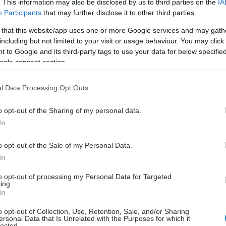
. This information may also be disclosed by us to third parties on the
IA
ιδημιολόγους, κλινικούς ιατρούς και επιστήμονες
Participants
that may further disclose it to other third parties.
κοτήτων που εργάζονται ή ενδιαφέρονται για τον
 that this website/app uses one or more Google services and may gath
κλινικής βιοστατιστικής και επιστήμης δεδομένων
including but not limited to your visit or usage behaviour. You may click 
 to Google and its third-party tags to use your data for below specifi
ogle consent section.
l Data Processing Opt Outs
προσκεκλημένοι ομιλητές είναι ο Sir David
o opt-out of the Sharing of my personal data.
ter από το Πανεπιστήμιο Cambridge, ο οποίος θα
In
α τη σημασία της αξιόπιστης επικοινωνίας των
ν δεδομένων, και ο Καθηγητής Chris Holmes από το
o opt-out of the Sale of my Personal Data.
ιο της Οξφόρδης, ο οποίος θα αναφερθεί στον ρόλο
In
τιστικής στην εποχή της τεχνητής νοημοσύνης.
to opt-out of processing my Personal Data for Targeted
θα υπάρξουν ειδικές συνεδρίες για τις σύγχρονες
ing.
In
τικές μεθόδους υλοποίησης κλινικών δοκιμών, καθώς
ίς συζητήσεις για τη χρήση των real world data
o opt-out of Collection, Use, Retention, Sale, and/or Sharing
ersonal Data that Is Unrelated with the Purposes for which it
κά ή συμπληρωματικά των κλινικών δοκιμών στην
lected.