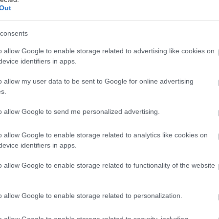
Big Data. Στις συνεδρίες θα συμμετάσχουν,
Out
 όπως στατιστικοί, μαθηματικοί, μεθοδολόγοι και
μεταπτυχιακοί και διδακτορικοί φοιτητές, εκπρόσωποι
consents
ών αρχών, όπως ο Εθνικός Οργανισμός Τροφίμων και
o allow Google to enable storage related to advertising like cookies on
των ΗΠΑ (US Food and Drug Administration – FDA)
evice identifiers in apps.
ωπαϊκός Οργανισμός Φαρμάκων (European Medicines
καθώς και εκπρόσωποι φαρμακευτικών εταιρειών.
o allow my user data to be sent to Google for online advertising
s.
ο πραγματοποιείται σε συνεργασία με το Οικονομικό
to allow Google to send me personalized advertising.
μιο Αθηνών, το Πανεπιστήμιο Θεσσαλίας, το
 Πανεπιστήμιο, το Πανεπιστήμιο Ιωαννίνων, το
o allow Google to enable storage related to analytics like cookies on
μιο Κρήτης, το Δημοκρίτειο Πανεπιστήμιο Θράκης,
evice identifiers in apps.
 με τμήματα του ΕΚΠΑ.
o allow Google to enable storage related to functionality of the website
έστε το iatronet.gr στο Discover
o allow Google to enable storage related to personalization.
υγείας σήμερα
ο Κορίνθου: Τμήμα ψευδοροφής κατέρρευσε στα
o allow Google to enable storage related to security, including