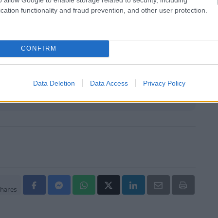
cation functionality and fraud prevention, and other user protection.
μένα ΤΕΠ
αι Καρδίτσα ο Άδ. Γεωργιάδης για την παραλαβή 7
ων του ΕΚΑΒ και τα εγκαίνια του ΚΥ Σοφάδων
CONFIRM
άζει η ψυχική υγεία τη σωματική
Data Deletion
Data Access
Privacy Policy
hares